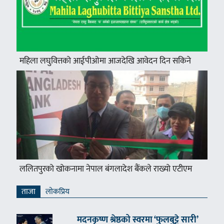
महिला लघुवित्तको आईपीओमा आजदेखि आवेदन दिन सकिने
ललितपुरको खोकनामा नेपाल बंगलादेश बैंकले राख्यो एटीएम
ताजा
लाेकप्रिय
मदनकृष्ण श्रेष्ठको स्वरमा ‘फुलबुट्टे सारी’