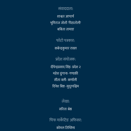
संवाददाता:
शाश्वत आचार्य
भूमिराज जोशी 'पिठातोली'
बबिता तामाङ
फोटो पत्रकार:
कबेन्द्रकुमार रावल
प्रदेश संयोजक:
दीपेन्द्रप्रसाद सिंह- प्रदेश २
महेश ढुंगाना- गण्डकी
सीता वली- कर्णाली
दिनेश बिष्ट- सुदूरपश्चिम
लेखा:
सरिता श्रेष्ठ
चिफ मार्केटिङ अफिसर:
कोमल तिम्सिना