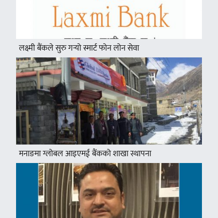
लक्ष्मी बैंकले सुरु गर्‍यो स्मार्ट फोन लोन सेवा
मनाङमा ग्लोबल आइएमई बैंकको शाखा स्थापना