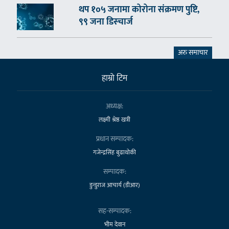
थप १०५ जनामा कोरोना संक्रमण पुष्टि,
९९ जना डिस्चार्ज
अरु समाचार
हाम्राे टिम
अध्यक्ष:
लक्ष्मी श्रेष्ठ खत्री
प्रधान सम्पादक:
गजेन्द्रसिंह बुढाथोकी
सम्पादक:
डुन्डुराज आचार्य (डीआर)
सह-सम्पादक:
भीम देवान