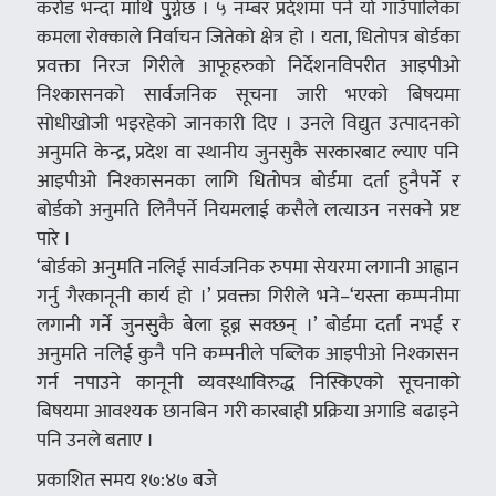
करोड भन्दा माथि पुुग्नेछ । ५ नम्बर प्रदेशमा पर्ने यो गाउँपालिका
कमला रोक्काले निर्वाचन जितेको क्षेत्र हो । यता, धितोपत्र बोर्डका
प्रवक्ता निरज गिरीले आफूहरुको निर्देशनविपरीत आइपीओ
निश्कासनको सार्वजनिक सूचना जारी भएको बिषयमा
सोधीखोजी भइरहेको जानकारी दिए । उनले विद्युत उत्पादनको
अनुमति केन्द्र, प्रदेश वा स्थानीय जुनसुकै सरकारबाट ल्याए पनि
आइपीओ निश्कासनका लागि धितोपत्र बोर्डमा दर्ता हुनैपर्ने र
बोर्डको अनुमति लिनैपर्ने नियमलाई कसैले लत्याउन नसक्ने प्रष्ट
पारे ।
‘बोर्डको अनुमति नलिई सार्वजनिक रुपमा सेयरमा लगानी आह्वान
गर्नु गैरकानूनी कार्य हो ।’ प्रवक्ता गिरीले भने–‘यस्ता कम्पनीमा
लगानी गर्ने जुनसुुकै बेला डूब्न सक्छन् ।’ बोर्डमा दर्ता नभई र
अनुमति नलिई कुनै पनि कम्पनीले पब्लिक आइपीओ निश्कासन
गर्न नपाउने कानूनी व्यवस्थाविरुद्ध निस्किएको सूचनाको
बिषयमा आवश्यक छानबिन गरी कारबाही प्रक्रिया अगाडि बढाइने
पनि उनले बताए ।
प्रकाशित समय १७:४७ बजे