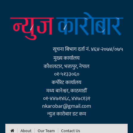
सूचना बिभाग दर्ता नं. ४६४-२०७४/०७५
मुख्य कार्यालय
कौशलटार, भक्तपुर, नेपाल
०१-५१३३०६०
कर्पाेरेट कार्यालय
मध्य बानेश्वर, काठमाडौँ
०१-४४७१४६८, ४४७८१३१
nkarobar@gmail.com
न्युज कारोबार डट कम
About
Our Team
Contact Us