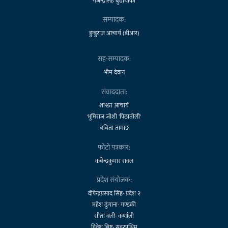
गजेन्द्रसिंह बुढाथोकी
सम्पादक:
डुन्डुराज आचार्य (डीआर)
सह-सम्पादक:
भीम देवान
संवाददाता:
शाश्वत आचार्य
भूमिराज जोशी 'पिठातोली'
बबिता तामाङ
फोटो पत्रकार:
कबेन्द्रकुमार रावल
प्रदेश संयोजक:
दीपेन्द्रप्रसाद सिंह- प्रदेश २
महेश ढुंगाना- गण्डकी
सीता वली- कर्णाली
दिनेश बिष्ट- सुदूरपश्चिम