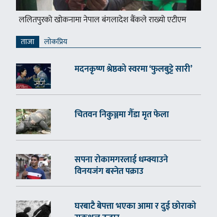
ललितपुरको खोकनामा नेपाल बंगलादेश बैंकले राख्यो एटीएम
ताजा
लाेकप्रिय
मदनकृष्ण श्रेष्ठको स्वरमा ‘फुलबुट्टे सारी’
चितवन निकुञ्जमा गैँडा मृत फेला
सपना रोकामगरलाई धम्क्याउने
विनयजंग बस्नेत पक्राउ
घरबाटै बेपत्ता भएका आमा र दुई छोराको