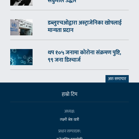
सकुशल उद्धार
डब्लुएचओद्वारा अस्ट्राजेनिका खोपलाई
मान्यता प्रदान
थप १०५ जनामा कोरोना संक्रमण पुष्टि,
९९ जना डिस्चार्ज
अरु समाचार
हाम्राे टिम
अध्यक्ष:
लक्ष्मी श्रेष्ठ खत्री
प्रधान सम्पादक: