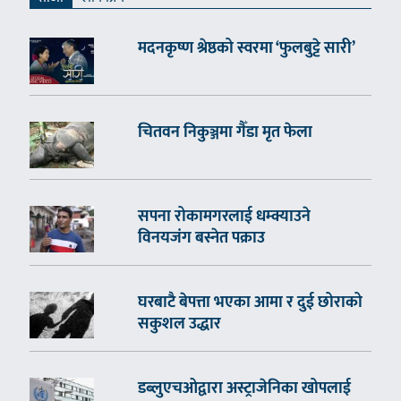
मदनकृष्ण श्रेष्ठको स्वरमा ‘फुलबुट्टे सारी’
चितवन निकुञ्जमा गैँडा मृत फेला
सपना रोकामगरलाई धम्क्याउने
विनयजंग बस्नेत पक्राउ
घरबाटै बेपत्ता भएका आमा र दुई छोराको
सकुशल उद्धार
डब्लुएचओद्वारा अस्ट्राजेनिका खोपलाई