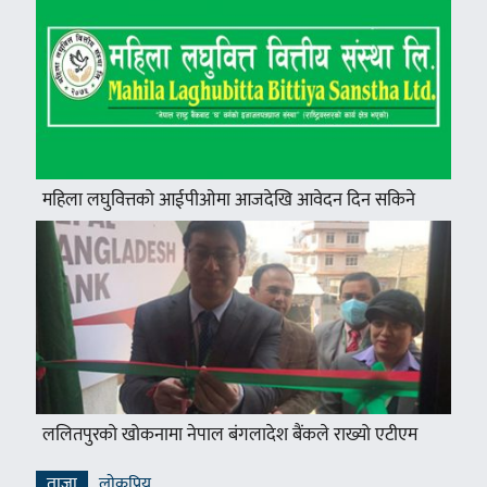
महिला लघुवित्तको आईपीओमा आजदेखि आवेदन दिन सकिने
ललितपुरको खोकनामा नेपाल बंगलादेश बैंकले राख्यो एटीएम
ताजा
लाेकप्रिय