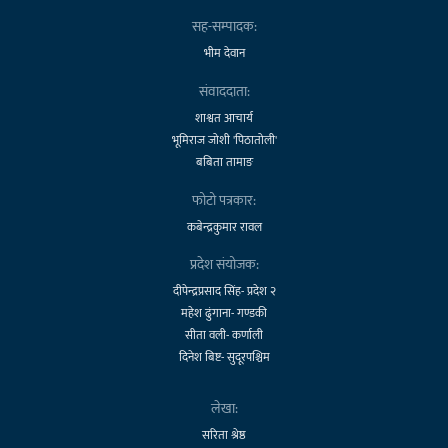
सह-सम्पादक:
भीम देवान
संवाददाता:
शाश्वत आचार्य
भूमिराज जोशी 'पिठातोली'
बबिता तामाङ
फोटो पत्रकार:
कबेन्द्रकुमार रावल
प्रदेश संयोजक:
दीपेन्द्रप्रसाद सिंह- प्रदेश २
महेश ढुंगाना- गण्डकी
सीता वली- कर्णाली
दिनेश बिष्ट- सुदूरपश्चिम
लेखा:
सरिता श्रेष्ठ