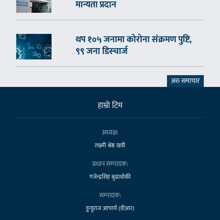
मान्यता प्रदान
थप १०५ जनामा कोरोना संक्रमण पुष्टि,
९९ जना डिस्चार्ज
अरु समाचार
हाम्राे टिम
अध्यक्ष:
लक्ष्मी श्रेष्ठ खत्री
प्रधान सम्पादक:
गजेन्द्रसिंह बुढाथोकी
सम्पादक:
डुन्डुराज आचार्य (डीआर)