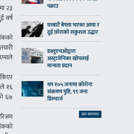
पक्राउ
मा २३
ई वर्ष
घरबाटै बेपत्ता भएका आमा र
दुई छोराको सकुशल उद्धार
ैंकको
 तयारी
डब्लुएचओद्वारा
 एमाले
अस्ट्राजेनिका खोपलाई
मान्यता प्रदान
रोकिएर
थप १०५ जनामा कोरोना
कले १६
संक्रमण पुष्टि, ९९ जना
लको ६७
डिस्चार्ज
अरु समाचार
टुरिजम
बैंकको