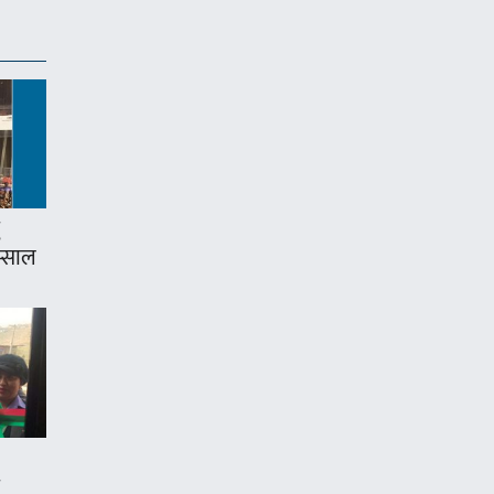
म्साल