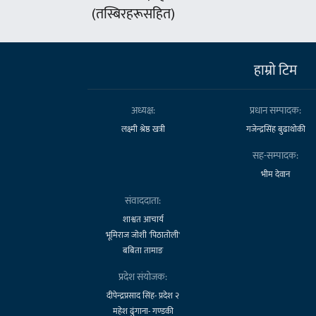
(तस्बिरहरूसहित)
हाम्राे टिम
अध्यक्ष:
प्रधान सम्पादक:
लक्ष्मी श्रेष्ठ खत्री
गजेन्द्रसिंह बुढाथोकी
सह-सम्पादक:
भीम देवान
संवाददाता:
शाश्वत आचार्य
भूमिराज जोशी 'पिठातोली'
बबिता तामाङ
प्रदेश संयोजक:
दीपेन्द्रप्रसाद सिंह- प्रदेश २
महेश ढुंगाना- गण्डकी