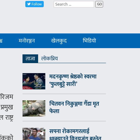
Follow
GO
्व
मनोरञ्जन
खेलकुद
भिडियो
ताजा
लाेकप्रिय
मदनकृष्ण श्रेष्ठको स्वरमा
‘फुलबुट्टे सारी’
ुरिजम
चितवन निकुञ्जमा गैँडा मृत
प्रमुख
फेला
ाष्ट्र
सपना रोकामगरलाई
बैंकको
धम्क्याउने विनयजंग बस्नेत