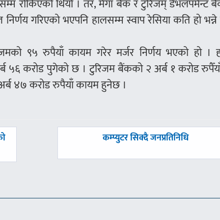
्म रोकिएको थियो । तर, मेगा बैंक र टुरिजम् डेभलपमेन्ट ब
ल निर्णय गरिएको भएपनि हालसम्म स्वाप रेसिया कति हो भन्ने
िज्जमको ९५ रुपैयाँ कायम गरेर मर्जर निर्णय भएको हो । 
्ब ५६ करोड पुगेको छ । टुरिजम बैंकको २ अर्ब १ करोड रुपैँयाँ
९ अर्ब ४७ करोड रुपैयाँ कायम हुनेछ ।
अघिल्लाे
को
कम्प्युटर सिक्दै जनप्रतिनिधि
-