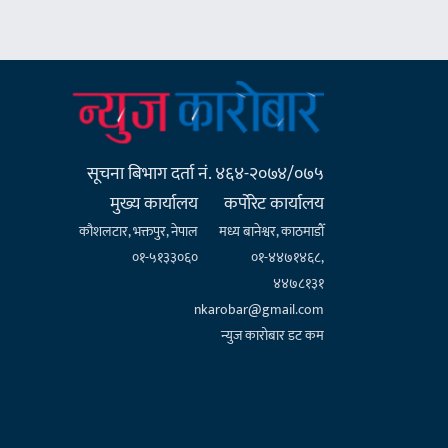
सूचना बिभाग दर्ता नं. ४६४-२०७४/०७५
मुख्य कार्यालय
कर्पाेरेट कार्यालय
कौशलटार, भक्तपुर, नेपाल
मध्य बानेश्वर, काठमाडौँ
०१-५१३३०६०
०१-४४७१४६८,
४४७८१३१
nkarobar@gmail.com
न्युज कारोबार डट कम