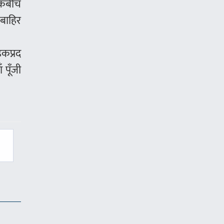
ैंकबीच
 बाहिर
हकप्रद
 पूँजी