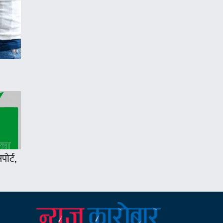
ोर्ट,