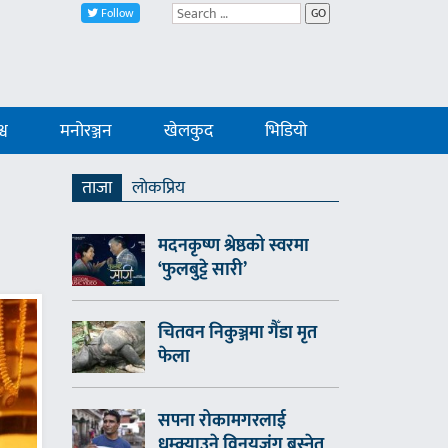
Follow
GO
्व
मनोरञ्जन
खेलकुद
भिडियो
ताजा
लाेकप्रिय
मदनकृष्ण श्रेष्ठको स्वरमा
‘फुलबुट्टे सारी’
चितवन निकुञ्जमा गैँडा मृत
फेला
सपना रोकामगरलाई
धम्क्याउने विनयजंग बस्नेत