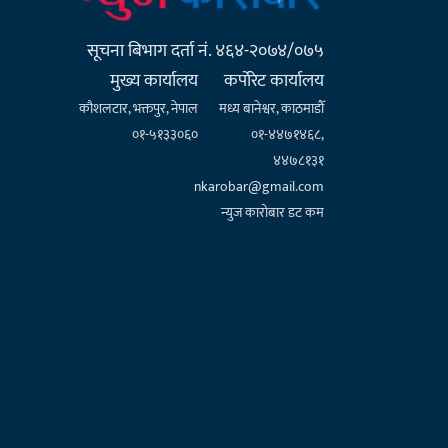
सूचना बिभाग दर्ता नं. ४६४-२०७४/०७५
मुख्य कार्यालय
कर्पाेरेट कार्यालय
कौशलटार, भक्तपुर, नेपाल
मध्य बानेश्वर, काठमाडौँ
०१-५१३३०६०
०१-४४७१४६८,
४४७८१३१
nkarobar@gmail.com
न्युज कारोबार डट कम