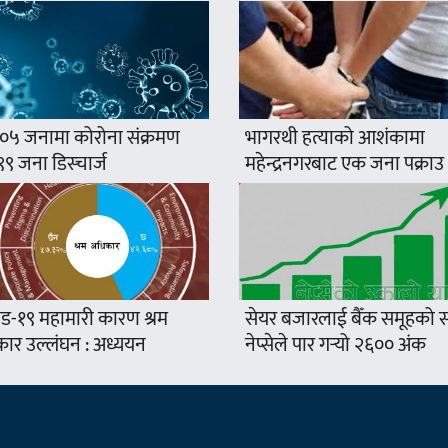
०५ जनामा कोरोना संक्रमण
भागरथी हत्याको आशंकामा
, ९९ जना डिस्चार्ज
महेन्द्रनगरबाट एक जना पक्राउ
ड-१९ महामारी कारण श्रम
सेयर बजारलाई बैँक समूहको सप
ार उल्लंघन : अध्ययन
नेप्सेले पार गर्‍यो २६०० अंक