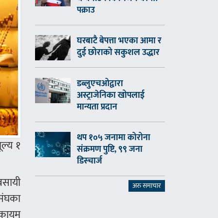
पक्राउ
घरबाटै बेपत्ता भएका आमा र
दुई छोराको सकुशल उद्धार
डब्लुएचओद्वारा
अस्ट्राजेनिका खोपलाई
मान्यता प्रदान
थप १०५ जनामा कोरोना
ूल्य १
संक्रमण पुष्टि, ९९ जना
डिस्चार्ज
वसायी
अरु समाचार
संघका
 कायम