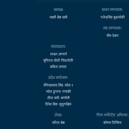
अध्यक्ष:
प्रधान सम्पादक:
लक्ष्मी श्रेष्ठ खत्री
गजेन्द्रसिंह बुढाथोकी
सह-सम्पादक:
भीम देवान
संवाददाता:
शाश्वत आचार्य
भूमिराज जोशी 'पिठातोली'
बबिता तामाङ
प्रदेश संयोजक:
दीपेन्द्रप्रसाद सिंह- प्रदेश २
महेश ढुंगाना- गण्डकी
सीता वली- कर्णाली
दिनेश बिष्ट- सुदूरपश्चिम
लेखा:
चिफ मार्केटिङ अफिसर:
सरिता श्रेष्ठ
कोमल तिम्सिना