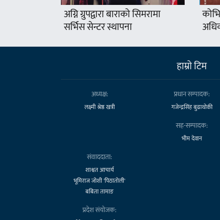
अग्नि ग्रुपद्वारा बाराको सिमरामा
कोभि
सर्भिस सेन्टर स्थापना
अधिक
हाम्राे टिम
अध्यक्ष:
प्रधान सम्पादक:
लक्ष्मी श्रेष्ठ खत्री
गजेन्द्रसिंह बुढाथोकी
सह-सम्पादक:
भीम देवान
संवाददाता:
शाश्वत आचार्य
भूमिराज जोशी 'पिठातोली'
बबिता तामाङ
प्रदेश संयोजक: