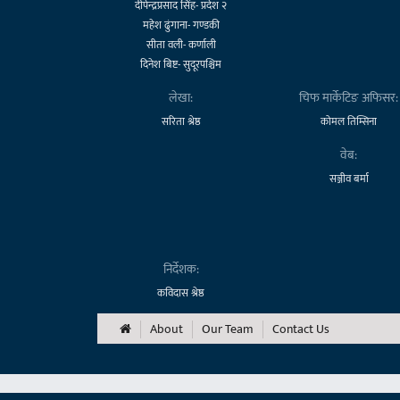
दीपेन्द्रप्रसाद सिंह- प्रदेश २
महेश ढुंगाना- गण्डकी
सीता वली- कर्णाली
दिनेश बिष्ट- सुदूरपश्चिम
लेखा:
चिफ मार्केटिङ अफिसर:
सरिता श्रेष्ठ
कोमल तिम्सिना
वेब:
सञ्जीव बर्मा
निर्देशक:
कविदास श्रेष्ठ
About
Our Team
Contact Us