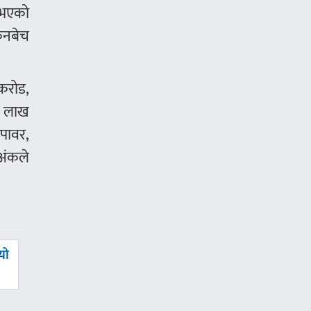
 भएको
िनबेच
 करोड,
० लाख
ोपावर,
अंकले
यो