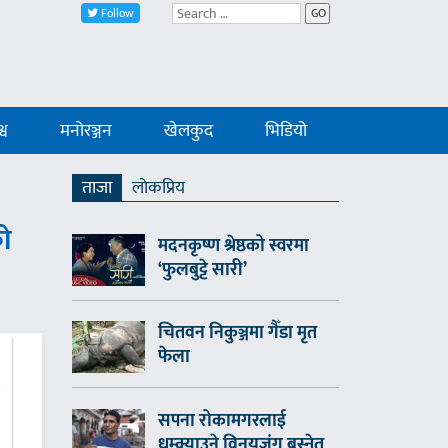
Follow
GO
्व
मनोरञ्जन
खेलकुद
भिडियो
ताजा
लाेकप्रिय
को
मदनकृष्ण श्रेष्ठको स्वरमा
‘फुलबुट्टे सारी’
चितवन निकुञ्जमा गैँडा मृत
फेला
सपना रोकामगरलाई
धम्क्याउने विनयजंग बस्नेत