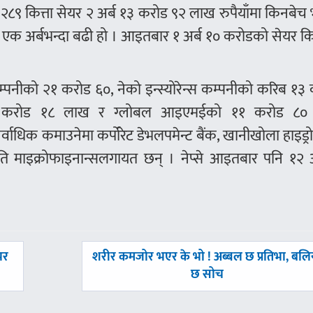
९ कित्ता सेयर २ अर्ब १३ करोड ९२ लाख रुपैयाँमा किनबेच
एक अर्बभन्दा बढी हो । आइतबार १ अर्ब १० करोडको सेयर क
स कम्पनीको २१ करोड ६०, नेको इन्स्योरेन्स कम्पनीको करिब १३
ो १२ करोड १८ लाख र ग्लोबल आइएमईको ११ करोड ८
वाधिक कमाउनेमा कर्पोरेट डेभलपमेन्ट बैंक, खानीखोला हाइड्र
णपति माइक्रोफाइनान्सलगायत छन् । नेप्से आइतबार पनि १२ 
अघिल्लाे
भर
शरीर कमजोर भएर के भो ! अब्बल छ प्रतिभा, बलि
-
छ सोच