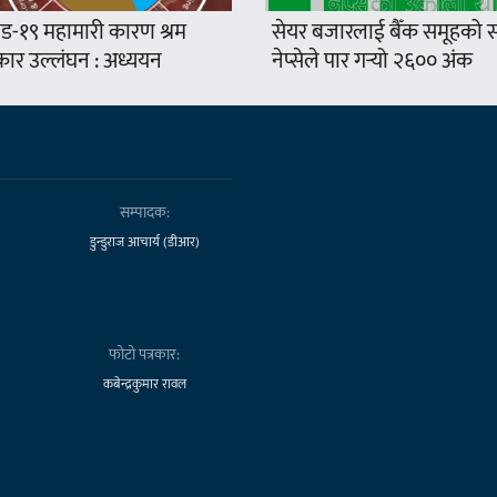
ड-१९ महामारी कारण श्रम
सेयर बजारलाई बैँक समूहको सप
ार उल्लंघन : अध्ययन
नेप्सेले पार गर्‍यो २६०० अंक
सम्पादक:
डुन्डुराज आचार्य (डीआर)
फोटो पत्रकार:
कबेन्द्रकुमार रावल