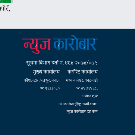
ोर्ट,
सूचना बिभाग दर्ता नं. ४६४-२०७४/०७५
मुख्य कार्यालय
कर्पाेरेट कार्यालय
कौशलटार, भक्तपुर, नेपाल
मध्य बानेश्वर, काठमाडौँ
०१-५१३३०६०
०१-४४७१४६८,
४४७८१३१
nkarobar@gmail.com
न्युज कारोबार डट कम