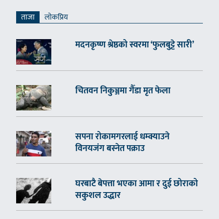
ताजा
लाेकप्रिय
मदनकृष्ण श्रेष्ठको स्वरमा ‘फुलबुट्टे सारी’
चितवन निकुञ्जमा गैँडा मृत फेला
सपना रोकामगरलाई धम्क्याउने
विनयजंग बस्नेत पक्राउ
घरबाटै बेपत्ता भएका आमा र दुई छोराको
सकुशल उद्धार