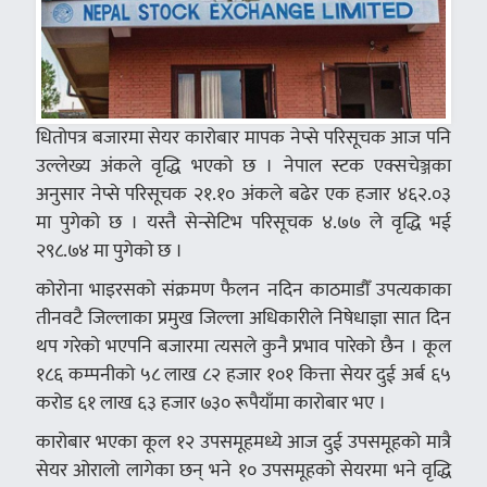
धितोपत्र बजारमा सेयर कारोबार मापक नेप्से परिसूचक आज पनि
उल्लेख्य अंकले वृद्धि भएको छ । नेपाल स्टक एक्सचेञ्जका
अनुसार नेप्से परिसूचक २१.१० अंकले बढेर एक हजार ४६२.०३
मा पुगेको छ । यस्तै सेन्सेटिभ परिसूचक ४.७७ ले वृद्धि भई
२९८.७४ मा पुगेको छ ।
कोरोना भाइरसको स‌ंक्रमण फैलन नदिन काठमाडौँ उपत्यकाका
तीनवटै जिल्लाका प्रमुख जिल्ला अधिकारीले निषेधाज्ञा सात दिन
थप गरेको भएपनि बजारमा त्यसले कुनै प्रभाव पारेको छैन । कूल
१८६ कम्पनीको ५८ लाख ८२ हजार १०१ कित्ता सेयर दुई अर्ब ६५
करोड ६१ लाख ६३ हजार ७३० रूपैयाँमा कारोबार भए ।
कारोबार भएका कूल १२ उपसमूहमध्ये आज दुई उपसमूहको मात्रै
सेयर ओरालो लागेका छन् भने १० उपसमूहको सेयरमा भने वृद्धि