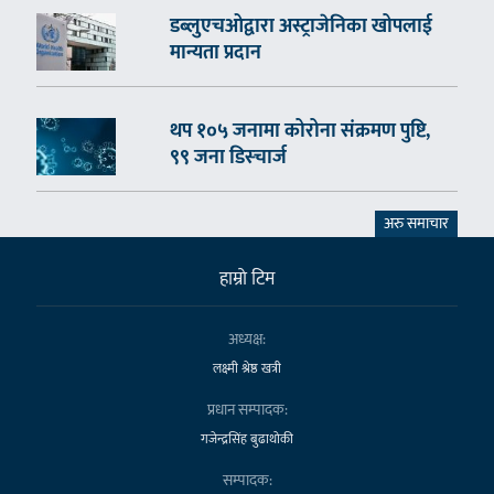
डब्लुएचओद्वारा अस्ट्राजेनिका खोपलाई
मान्यता प्रदान
थप १०५ जनामा कोरोना संक्रमण पुष्टि,
९९ जना डिस्चार्ज
अरु समाचार
हाम्राे टिम
अध्यक्ष:
लक्ष्मी श्रेष्ठ खत्री
प्रधान सम्पादक:
गजेन्द्रसिंह बुढाथोकी
सम्पादक: