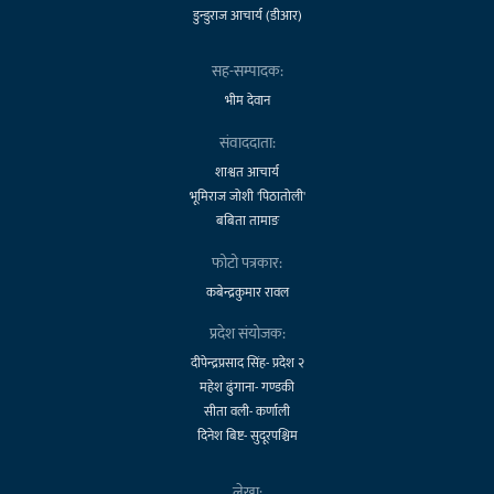
डुन्डुराज आचार्य (डीआर)
सह-सम्पादक:
भीम देवान
संवाददाता:
शाश्वत आचार्य
भूमिराज जोशी 'पिठातोली'
बबिता तामाङ
फोटो पत्रकार:
कबेन्द्रकुमार रावल
प्रदेश संयोजक:
दीपेन्द्रप्रसाद सिंह- प्रदेश २
महेश ढुंगाना- गण्डकी
सीता वली- कर्णाली
दिनेश बिष्ट- सुदूरपश्चिम
लेखा: