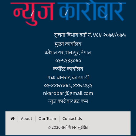
सूचना बिभाग दर्ता नं. ४६४-२०७४/०७५
मुख्य कार्यालय
कौशलटार, भक्तपुर, नेपाल
०१-५१३३०६०
कर्पाेरेट कार्यालय
मध्य बानेश्वर, काठमाडौँ
०१-४४७१४६८, ४४७८१३१
nkarobar@gmail.com
न्युज कारोबार डट कम
About
Our Team
Contact Us
© 2026 सर्वाधिकार सुरक्षित