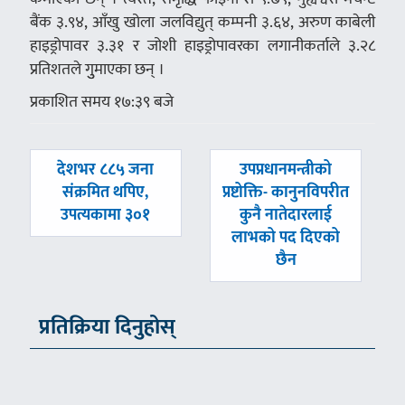
बैंक ३.९४, आँखु खोला जलविद्युत् कम्पनी ३.६४, अरुण काबेली
हाइड्रोपावर ३.३१ र जोशी हाइड्रोपावरका लगानीकर्ताले ३.२८
प्रतिशतले गुुमाएका छन् ।
प्रकाशित समय १७:३९ बजे
पछिल्लाे
अघिल्लाे
देशभर ८८५ जना
उपप्रधानमन्त्रीको
-
-
संक्रमित थपिए,
प्रष्टोक्ति- कानुनविपरीत
उपत्यकामा ३०१
कुनै नातेदारलाई
लाभको पद दिएको
छैन
प्रतिक्रिया दिनुहोस्