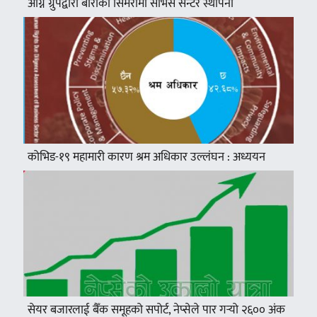
अग्नि ग्रुपद्वारा बाराको सिमरामा सर्भिस सेन्टर स्थापना
कोभिड-१९ महामारी कारण श्रम अधिकार उल्लंघन : अध्ययन
सेयर बजारलाई बैँक समूहको सपोर्ट, नेप्सेले पार गर्‍यो २६०० अंक