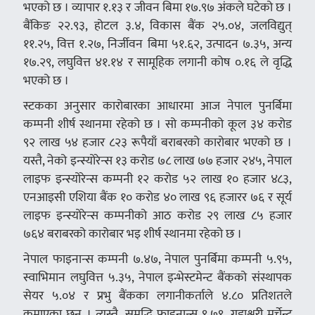
भएको छ । व्यापार १.१३ र जीवन बिमा १७.९७ अंकले घटेको छ ।
बैंकिङ २२.९३, होटल ३.४, विकास बैंक २५.०४, जलविद्युत्
११.२५, वित्त १.२७, निर्जीवन बिमा ५१.६२, उत्पादन ७.३५, अन्य
१७.२९, लघुवित्त ४१.१४ र सामूहिक लगानी कोष ०.१६ ले वृद्धि
भएको छ ।
स्टकका अनुसार कारोबारका आधारमा आज नेपाल पुनर्बिमा
कम्पनी शीर्ष स्थानमा रहेको छ । सो कम्पनीको कूल ३४ करोड
९२ लाख ५४ हजार ८२३ रूपैयाँ बराबरको कारोबार भएको छ ।
यस्तै, नेको इन्स्योरेन्स १३ करोड ७८ लाख ७७ हजार २४५, नेपाल
लाइफ इन्स्योरेन्स कम्पनी १२ करोड ५२ लाख १० हजार ४८३,
एनआइसी एशिया बैंक १० करोड ४० लाख ९६ हजारर ७६ र सूर्य
लाइफ इन्स्योरेन्स कम्पनीको आठ करोड २९ लाख ८५ हजार
७६४ बराबरको कारोबार भइ शीर्ष स्थानमा रहेको छ ।
नेपाल फाइनान्स कम्पनी ७.४७, नेपाल पुनर्बिमा कम्पनी ५.९५,
स्वाभिमान लघुवित्त ५.३५, नेपाल इन्भेस्टमेन्ट बैंकको संस्थापक
सेयर ५.०४ र प्रभु बैंकका लगानीकर्ताले ४.८० प्रतिशतले
कमाएका छन् । त्यस्तै, समृद्धि फाइनान्स ९.७९, गुह्यश्वरी मर्चेन्ट