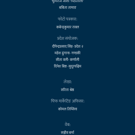
भूमिराज जोशी 'पिठातोली'
बबिता तामाङ
फोटो पत्रकार:
कबेन्द्रकुमार रावल
प्रदेश संयोजक:
दीपेन्द्रप्रसाद सिंह- प्रदेश २
महेश ढुंगाना- गण्डकी
सीता वली- कर्णाली
दिनेश बिष्ट- सुदूरपश्चिम
लेखा:
सरिता श्रेष्ठ
चिफ मार्केटिङ अफिसर:
कोमल तिम्सिना
वेब:
सञ्जीव बर्मा