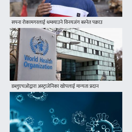
सपना रोकामगरलाई धम्क्याउने विनयजंग बस्नेत पक्राउ
डब्लुएचओद्वारा अस्ट्राजेनिका खोपलाई मान्यता प्रदान