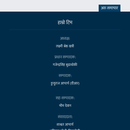
अरु समाचार
हाम्राे टिम
अध्यक्ष:
लक्ष्मी श्रेष्ठ खत्री
प्रधान सम्पादक:
गजेन्द्रसिंह बुढाथोकी
सम्पादक:
डुन्डुराज आचार्य (डीआर)
सह-सम्पादक:
भीम देवान
संवाददाता:
शाश्वत आचार्य