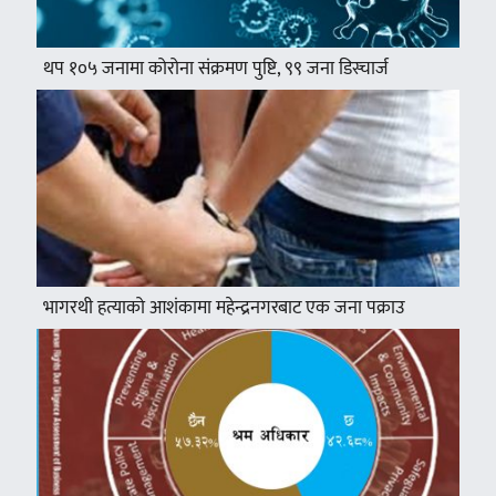
थप १०५ जनामा कोरोना संक्रमण पुष्टि, ९९ जना डिस्चार्ज
भागरथी हत्याको आशंकामा महेन्द्रनगरबाट एक जना पक्राउ