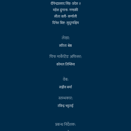
दीपेन्द्रप्रसाद सिंह- प्रदेश २
महेश ढुंगाना- गण्डकी
सीता वली- कर्णाली
दिनेश बिष्ट- सुदूरपश्चिम
लेखा:
सरिता श्रेष्ठ
चिफ मार्केटिङ अफिसर:
कोमल तिम्सिना
वेब:
सञ्जीव बर्मा
स्तम्भकार:
रविन्द्र भट्टराई
प्रबन्ध निर्देशक: