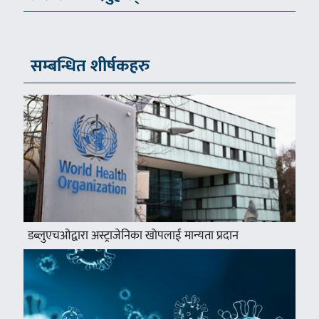
सम्बन्धित शीर्षकहरु
डब्लुएचओद्वारा अस्ट्राजेनिका खोपलाई मान्यता प्रदान