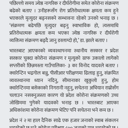
पछिल्लो समय ज्येष्ठ नागरिक र दीर्घरोगीमा समेत कोरोना संक्रमण
बढेको बताए । उनीहरूसँग रोग प्रतिरोधात्मक क्षमता कम हुने
भएकाले मृत्युदर बढ्नसक्ने सम्भावना रहेको उनको भनाइ छ ।
‘संक्रमण बढेपछि मृत्युदर बढ्नु स्वाभाविक हो, त्यसमाथि
प्रतिरोधात्मक क्षमता कम भएका ज्येष्ठ नागरिक र दीर्घरोगी
व्यक्तिमा संक्रमण बढ्दै जानु डरलाग्दो हो,’ डा. झाले बताए ।
भारतबाट आएकाको व्यवस्थापनमा स्थानीय सरकार र प्रदेश
सरकार चुक्दा कोरोना संक्रमण र मृत्युको ग्राफ उकालो लागेको
सप्तरीको छिन्नमस्ता गाउँपालिका- ३ का विनोद यादवले बताए ।
क्वारेन्टिन भद्रगोल बन्नु, पीसीआर परीक्षणमा ढिलाइ हुनु, संक्रमित
व्यवस्थानमा ध्यान नदिनु, सीमानाका खुकुलो हुनु, होम
क्वारेन्टिनमा बसेकाको निगरानी नहुनु, सचेतना अभियान राम्रोसँग
चलाउन नसक्नुजस्ता कारण यो प्रदेश कोरोना संक्रमणको उच्च
जोखिममा पुगेको यादवको भनाइ छ । भारतबाट आएका
अधिकांशमा कोरोना संक्रमण भेटिए पनि सचेतना भने कम छ ।
प्रदेश नं २ मा हाल दैनिक साढे एक हजार जनाको स्वाब संकलन
भइरहेको छ भने कोरोना परीक्षण ८०० जनाको मात्र भइरहेको छ ।