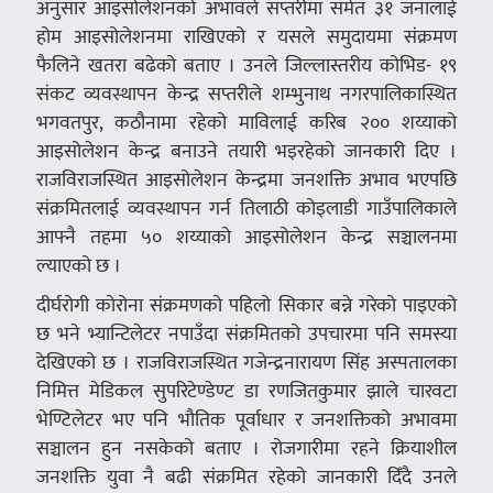
अनुसार आइसोलेशनको अभावले सप्तरीमा समेत ३१ जनालाई
होम आइसोलेशनमा राखिएको र यसले समुदायमा संक्रमण
फैलिने खतरा बढेको बताए । उनले जिल्लास्तरीय कोभिड- १९
संकट व्यवस्थापन केन्द्र सप्तरीले शम्भुनाथ नगरपालिकास्थित
भगवतपुर, कठौनामा रहेको माविलाई करिब २०० शय्याको
आइसोलेशन केन्द्र बनाउने तयारी भइरहेको जानकारी दिए ।
राजविराजस्थित आइसोलेशन केन्द्रमा जनशक्ति अभाव भएपछि
संक्रमितलाई व्यवस्थापन गर्न तिलाठी कोइलाडी गाउँपालिकाले
आफ्नै तहमा ५० शय्याको आइसोलेशन केन्द्र सञ्चालनमा
ल्याएको छ ।
दीर्घरोगी कोरोना संक्रमणको पहिलो सिकार बन्ने गरेको पाइएको
छ भने भ्यान्टिलेटर नपाउँदा संक्रमितको उपचारमा पनि समस्या
देखिएको छ । राजविराजस्थित गजेन्द्रनारायण सिंह अस्पतालका
निमित्त मेडिकल सुपरिटेण्डेण्ट डा‍ रणजितकुमार झाले चारवटा
भेण्टिलेटर भए पनि भौतिक पूर्वाधार र जनशक्तिको अभावमा
सञ्चालन हुन नसकेको बताए । रोजगारीमा रहने क्रियाशील
जनशक्ति युवा नै बढी संक्रमित रहेको जानकारी दिँदै उनले