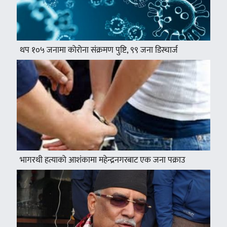
थप १०५ जनामा कोरोना संक्रमण पुष्टि, ९९ जना डिस्चार्ज
भागरथी हत्याको आशंकामा महेन्द्रनगरबाट एक जना पक्राउ