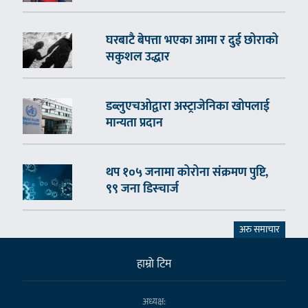
घरबाटै बेपत्ता भएका आमा र दुई छोराको
सकुशल उद्धार
डब्लुएचओद्वारा अस्ट्राजेनिका खोपलाई
मान्यता प्रदान
थप १०५ जनामा कोरोना संक्रमण पुष्टि,
९९ जना डिस्चार्ज
अरु समाचार
हाम्राे टिम
अध्यक्ष: