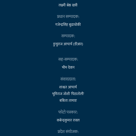
लक्ष्मी श्रेष्ठ खत्री
प्रधान सम्पादक:
गजेन्द्रसिंह बुढाथोकी
सम्पादक:
डुन्डुराज आचार्य (डीआर)
सह-सम्पादक:
भीम देवान
संवाददाता:
शाश्वत आचार्य
भूमिराज जोशी 'पिठातोली'
बबिता तामाङ
फोटो पत्रकार:
कबेन्द्रकुमार रावल
प्रदेश संयोजक: