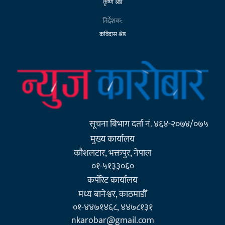
कृष्ण श्रेष्ठ
निर्देशक:
कविदास श्रेष्ठ
सूचना बिभाग दर्ता नं. ४६४-२०७४/०७५
मुख्य कार्यालय
कौशलटार, भक्तपुर, नेपाल
०१-५१३३०६०
कर्पाेरेट कार्यालय
मध्य बानेश्वर, काठमाडौँ
०१-४४७१४६८, ४४७८१३१
nkarobar@gmail.com