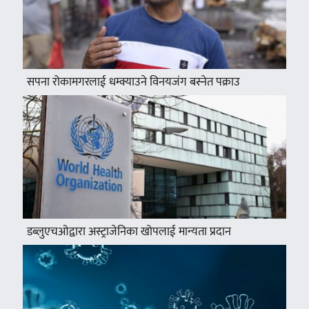
सपना रोकामगरलाई धम्क्याउने विनयजंग बस्नेत पक्राउ
डब्लुएचओद्वारा अस्ट्राजेनिका खोपलाई मान्यता प्रदान