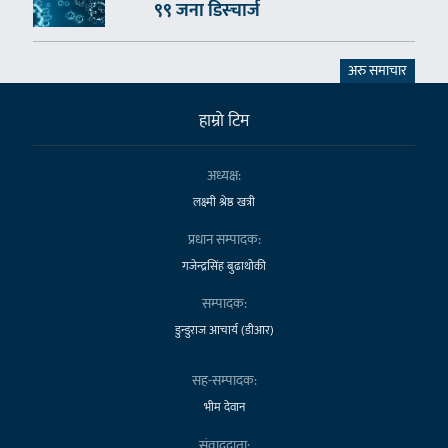
९९ जना डिस्चार्ज
अरु समाचार
हाम्राे टिम
अध्यक्ष:
लक्ष्मी श्रेष्ठ खत्री
प्रधान सम्पादक:
गजेन्द्रसिंह बुढाथोकी
सम्पादक:
डुन्डुराज आचार्य (डीआर)
सह-सम्पादक:
भीम देवान
संवाददाता: