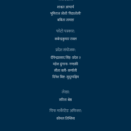
शाश्वत आचार्य
भूमिराज जोशी 'पिठातोली'
बबिता तामाङ
फोटो पत्रकार:
कबेन्द्रकुमार रावल
प्रदेश संयोजक:
दीपेन्द्रप्रसाद सिंह- प्रदेश २
महेश ढुंगाना- गण्डकी
सीता वली- कर्णाली
दिनेश बिष्ट- सुदूरपश्चिम
लेखा:
सरिता श्रेष्ठ
चिफ मार्केटिङ अफिसर:
कोमल तिम्सिना