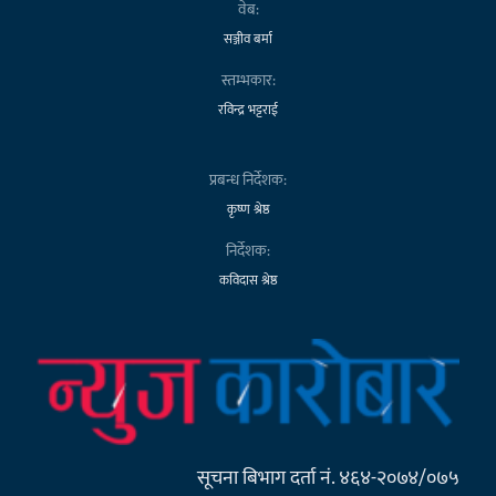
वेब:
सञ्जीव बर्मा
स्तम्भकार:
रविन्द्र भट्टराई
प्रबन्ध निर्देशक:
कृष्ण श्रेष्ठ
निर्देशक:
कविदास श्रेष्ठ
सूचना बिभाग दर्ता नं. ४६४-२०७४/०७५