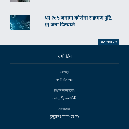
थप १०५ जनामा कोरोना संक्रमण पुष्टि,
९९ जना डिस्चार्ज
अरु समाचार
हाम्राे टिम
अध्यक्ष:
लक्ष्मी श्रेष्ठ खत्री
प्रधान सम्पादक:
गजेन्द्रसिंह बुढाथोकी
सम्पादक:
डुन्डुराज आचार्य (डीआर)