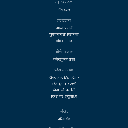
सह-सम्पादक:
भीम देवान
संवाददाता:
शाश्वत आचार्य
भूमिराज जोशी 'पिठातोली'
बबिता तामाङ
फोटो पत्रकार:
कबेन्द्रकुमार रावल
प्रदेश संयोजक:
दीपेन्द्रप्रसाद सिंह- प्रदेश २
महेश ढुंगाना- गण्डकी
सीता वली- कर्णाली
दिनेश बिष्ट- सुदूरपश्चिम
लेखा:
सरिता श्रेष्ठ