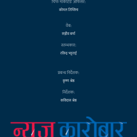
चिफ मार्केटिङ अफिसर:
कोमल तिम्सिना
वेब:
सञ्जीव बर्मा
स्तम्भकार:
रविन्द्र भट्टराई
प्रबन्ध निर्देशक:
कृष्ण श्रेष्ठ
निर्देशक:
कविदास श्रेष्ठ