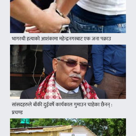
भागरथी हत्याको आशंकामा महेन्द्रनगरबाट एक जना पक्राउ
सांसदहरुले बाँकी दुईवर्षे कार्यकाल गुमाउन चाहेका छैनन् :
प्रचण्ड