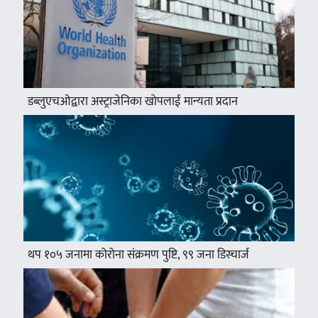
डब्लुएचओद्वारा अस्ट्राजेनिका खोपलाई मान्यता प्रदान
थप १०५ जनामा कोरोना संक्रमण पुष्टि, ९९ जना डिस्चार्ज