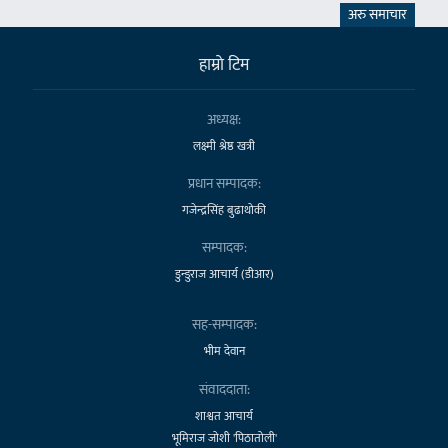
अरु समाचार
हाम्राे टिम
अध्यक्ष:
लक्ष्मी श्रेष्ठ खत्री
प्रधान सम्पादक:
गजेन्द्रसिंह बुढाथोकी
सम्पादक:
डुन्डुराज आचार्य (डीआर)
सह-सम्पादक:
भीम देवान
संवाददाता:
शाश्वत आचार्य
भूमिराज जोशी 'पिठातोली'