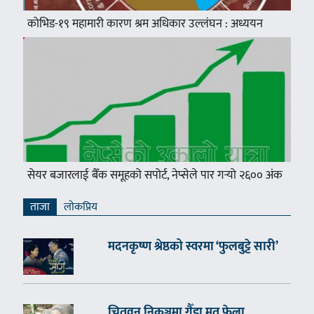
कोभिड-१९ महामारी कारण श्रम अधिकार उल्लंघन : अध्ययन
सेयर बजारलाई बैँक समूहको सपोर्ट, नेप्सेले पार गर्‍यो २६०० अंक
ताजा
लाेकप्रिय
मदनकृष्ण श्रेष्ठको स्वरमा ‘फुलबुट्टे सारी’
चितवन निकुञ्जमा गैँडा मृत फेला