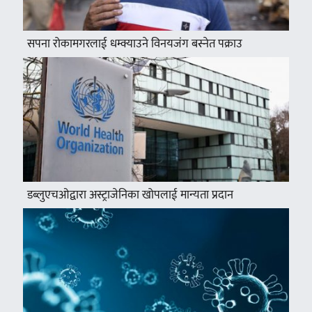
सपना रोकामगरलाई धम्क्याउने विनयजंग बस्नेत पक्राउ
डब्लुएचओद्वारा अस्ट्राजेनिका खोपलाई मान्यता प्रदान