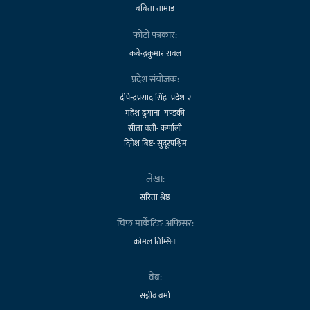
बबिता तामाङ
फोटो पत्रकार:
कबेन्द्रकुमार रावल
प्रदेश संयोजक:
दीपेन्द्रप्रसाद सिंह- प्रदेश २
महेश ढुंगाना- गण्डकी
सीता वली- कर्णाली
दिनेश बिष्ट- सुदूरपश्चिम
लेखा:
सरिता श्रेष्ठ
चिफ मार्केटिङ अफिसर:
कोमल तिम्सिना
वेब:
सञ्जीव बर्मा