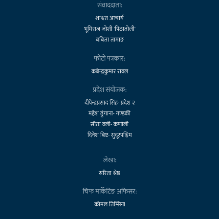
संवाददाता:
शाश्वत आचार्य
भूमिराज जोशी 'पिठातोली'
बबिता तामाङ
फोटो पत्रकार:
कबेन्द्रकुमार रावल
प्रदेश संयोजक:
दीपेन्द्रप्रसाद सिंह- प्रदेश २
महेश ढुंगाना- गण्डकी
सीता वली- कर्णाली
दिनेश बिष्ट- सुदूरपश्चिम
लेखा:
सरिता श्रेष्ठ
चिफ मार्केटिङ अफिसर:
कोमल तिम्सिना