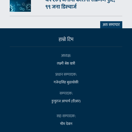
थप १०५ जनामा कोरोना संक्रमण पुष्टि,
९९ जना डिस्चार्ज
अरु समाचार
हाम्राे टिम
अध्यक्ष:
लक्ष्मी श्रेष्ठ खत्री
प्रधान सम्पादक:
गजेन्द्रसिंह बुढाथोकी
सम्पादक:
डुन्डुराज आचार्य (डीआर)
सह-सम्पादक:
भीम देवान