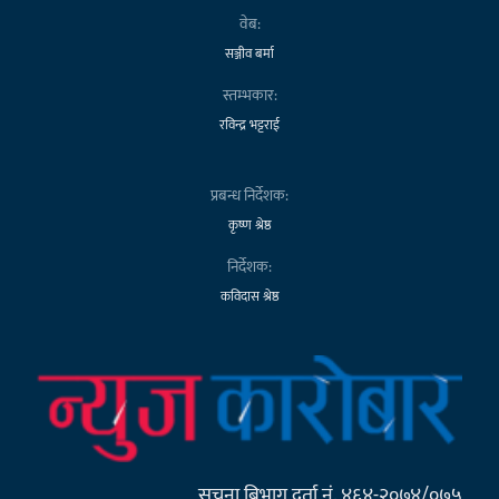
वेब:
सञ्जीव बर्मा
स्तम्भकार:
रविन्द्र भट्टराई
प्रबन्ध निर्देशक:
कृष्ण श्रेष्ठ
निर्देशक:
कविदास श्रेष्ठ
सूचना बिभाग दर्ता नं. ४६४-२०७४/०७५