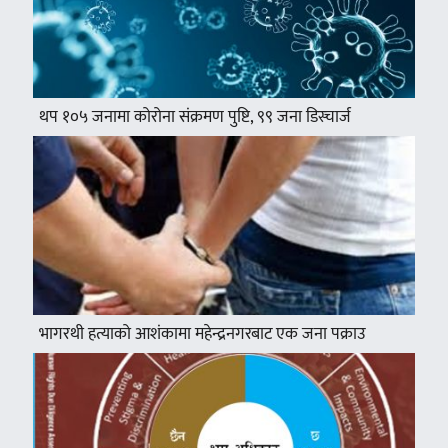
थप १०५ जनामा कोरोना संक्रमण पुष्टि, ९९ जना डिस्चार्ज
भागरथी हत्याको आशंकामा महेन्द्रनगरबाट एक जना पक्राउ