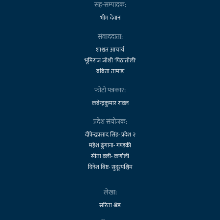
सह-सम्पादक:
भीम देवान
संवाददाता:
शाश्वत आचार्य
भूमिराज जोशी 'पिठातोली'
बबिता तामाङ
फोटो पत्रकार:
कबेन्द्रकुमार रावल
प्रदेश संयोजक:
दीपेन्द्रप्रसाद सिंह- प्रदेश २
महेश ढुंगाना- गण्डकी
सीता वली- कर्णाली
दिनेश बिष्ट- सुदूरपश्चिम
लेखा:
सरिता श्रेष्ठ