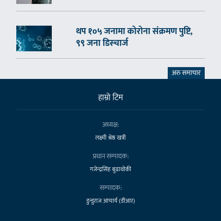
थप १०५ जनामा कोरोना संक्रमण पुष्टि,
९९ जना डिस्चार्ज
अरु समाचार
हाम्राे टिम
अध्यक्ष:
लक्ष्मी श्रेष्ठ खत्री
प्रधान सम्पादक:
गजेन्द्रसिंह बुढाथोकी
सम्पादक:
डुन्डुराज आचार्य (डीआर)