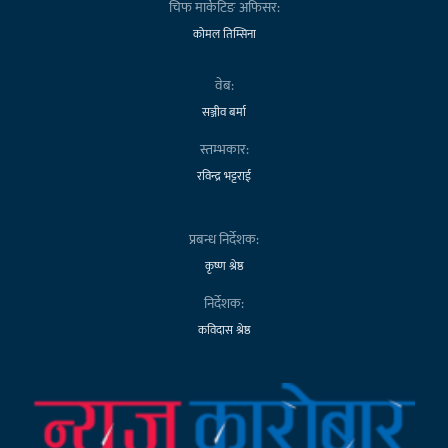
चिफ मार्केटिङ अफिसर:
कोमल तिम्सिना
वेब:
सञ्जीव बर्मा
स्तम्भकार:
रविन्द्र भट्टराई
प्रबन्ध निर्देशक:
कृष्ण श्रेष्ठ
निर्देशक:
कविदास श्रेष्ठ