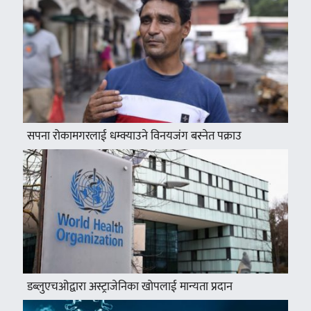
सपना रोकामगरलाई धम्क्याउने विनयजंग बस्नेत पक्राउ
डब्लुएचओद्वारा अस्ट्राजेनिका खोपलाई मान्यता प्रदान