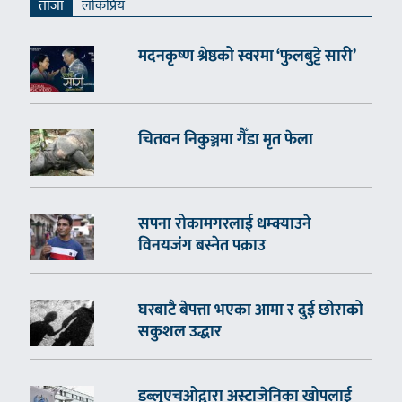
ताजा
लाेकप्रिय
मदनकृष्ण श्रेष्ठको स्वरमा ‘फुलबुट्टे सारी’
चितवन निकुञ्जमा गैँडा मृत फेला
सपना रोकामगरलाई धम्क्याउने
विनयजंग बस्नेत पक्राउ
घरबाटै बेपत्ता भएका आमा र दुई छोराको
सकुशल उद्धार
डब्लुएचओद्वारा अस्ट्राजेनिका खोपलाई