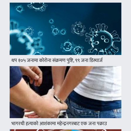
थप १०५ जनामा कोरोना संक्रमण पुष्टि, ९९ जना डिस्चार्ज
भागरथी हत्याको आशंकामा महेन्द्रनगरबाट एक जना पक्राउ