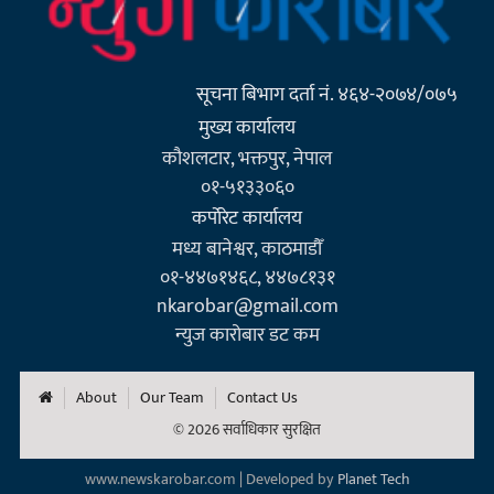
सूचना बिभाग दर्ता नं. ४६४-२०७४/०७५
मुख्य कार्यालय
कौशलटार, भक्तपुर, नेपाल
०१-५१३३०६०
कर्पाेरेट कार्यालय
मध्य बानेश्वर, काठमाडौँ
०१-४४७१४६८, ४४७८१३१
nkarobar@gmail.com
न्युज कारोबार डट कम
About
Our Team
Contact Us
© 2026 सर्वाधिकार सुरक्षित
www.newskarobar.com | Developed by
Planet Tech