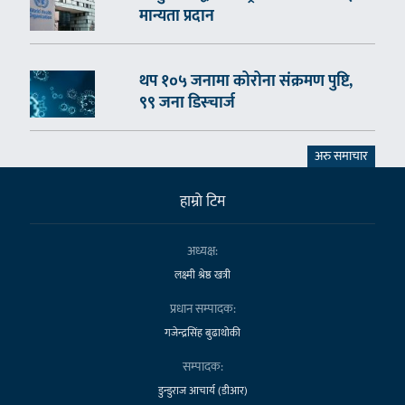
मान्यता प्रदान
थप १०५ जनामा कोरोना संक्रमण पुष्टि,
९९ जना डिस्चार्ज
अरु समाचार
हाम्राे टिम
अध्यक्ष:
लक्ष्मी श्रेष्ठ खत्री
प्रधान सम्पादक:
गजेन्द्रसिंह बुढाथोकी
सम्पादक:
डुन्डुराज आचार्य (डीआर)