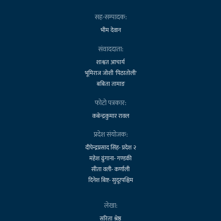
सह-सम्पादक:
भीम देवान
संवाददाता:
शाश्वत आचार्य
भूमिराज जोशी 'पिठातोली'
बबिता तामाङ
फोटो पत्रकार:
कबेन्द्रकुमार रावल
प्रदेश संयोजक:
दीपेन्द्रप्रसाद सिंह- प्रदेश २
महेश ढुंगाना- गण्डकी
सीता वली- कर्णाली
दिनेश बिष्ट- सुदूरपश्चिम
लेखा:
सरिता श्रेष्ठ