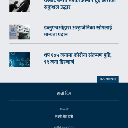
घरबाटै बेपत्ता भएका आमा र दुई छोराको
सकुशल उद्धार
डब्लुएचओद्वारा अस्ट्राजेनिका खोपलाई
मान्यता प्रदान
थप १०५ जनामा कोरोना संक्रमण पुष्टि,
९९ जना डिस्चार्ज
अरु समाचार
हाम्राे टिम
अध्यक्ष:
लक्ष्मी श्रेष्ठ खत्री
प्रधान सम्पादक: