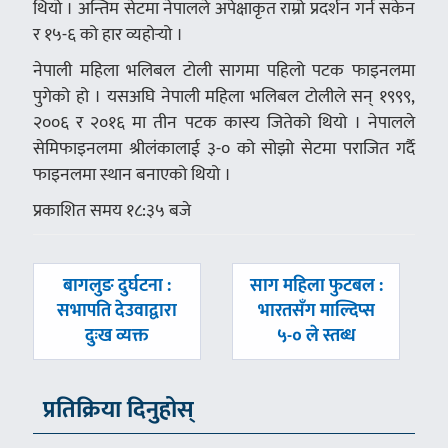
थियो । अन्तिम सेटमा नेपालले अपेक्षाकृत राम्रो प्रदर्शन गर्न सकेन
र १५-६ को हार व्यहोर्‍यो ।
नेपाली महिला भलिबल टोली सागमा पहिलो पटक फाइनलमा
पुगेको हो । यसअघि नेपाली महिला भलिबल टोलीले सन् १९९९,
२००६ र २०१६ मा तीन पटक कास्य जितेको थियो । नेपालले
सेमिफाइनलमा श्रीलंकालाई ३-० को सोझो सेटमा पराजित गर्दै
फाइनलमा स्थान बनाएको थियो ।
प्रकाशित समय १८:३५ बजे
पछिल्लाे
अघिल्लाे
बागलुङ दुर्घटना :
साग महिला फुटबल :
-
-
सभापति देउवाद्वारा
भारतसँग माल्दिप्स
दुःख व्यक्त
५-० ले स्तब्ध
प्रतिक्रिया दिनुहोस्