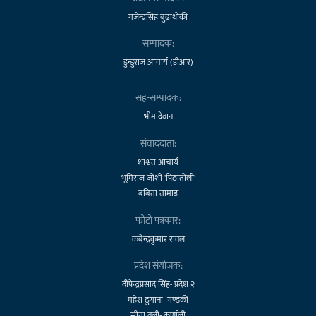
गजेन्द्रसिंह बुढाथोकी
सम्पादक:
डुन्डुराज आचार्य (डीआर)
सह-सम्पादक:
भीम देवान
संवाददाता:
शाश्वत आचार्य
भूमिराज जोशी 'पिठातोली'
बबिता तामाङ
फोटो पत्रकार:
कबेन्द्रकुमार रावल
प्रदेश संयोजक:
दीपेन्द्रप्रसाद सिंह- प्रदेश २
महेश ढुंगाना- गण्डकी
सीता वली- कर्णाली