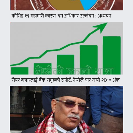
कोभिड-१९ महामारी कारण श्रम अधिकार उल्लंघन : अध्ययन
सेयर बजारलाई बैँक समूहको सपोर्ट, नेप्सेले पार गर्‍यो २६०० अंक