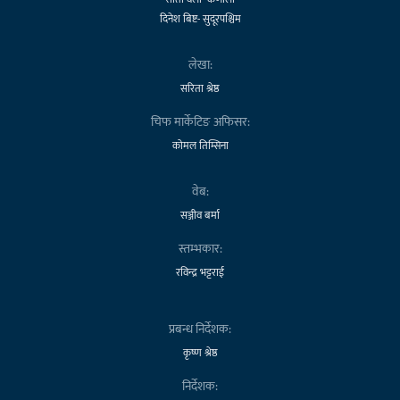
दिनेश बिष्ट- सुदूरपश्चिम
लेखा:
सरिता श्रेष्ठ
चिफ मार्केटिङ अफिसर:
कोमल तिम्सिना
वेब:
सञ्जीव बर्मा
स्तम्भकार:
रविन्द्र भट्टराई
प्रबन्ध निर्देशक:
कृष्ण श्रेष्ठ
निर्देशक: