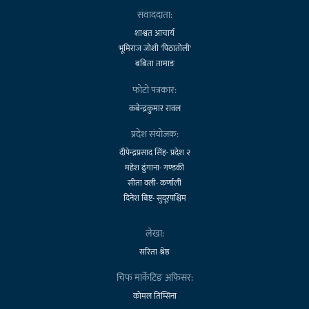
संवाददाता:
शाश्वत आचार्य
भूमिराज जोशी 'पिठातोली'
बबिता तामाङ
फोटो पत्रकार:
कबेन्द्रकुमार रावल
प्रदेश संयोजक:
दीपेन्द्रप्रसाद सिंह- प्रदेश २
महेश ढुंगाना- गण्डकी
सीता वली- कर्णाली
दिनेश बिष्ट- सुदूरपश्चिम
लेखा:
सरिता श्रेष्ठ
चिफ मार्केटिङ अफिसर:
कोमल तिम्सिना