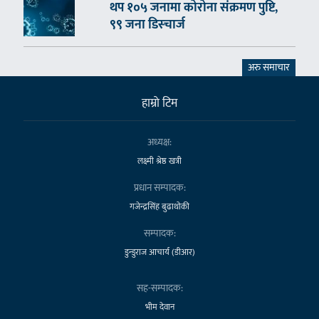
थप १०५ जनामा कोरोना संक्रमण पुष्टि,
९९ जना डिस्चार्ज
अरु समाचार
हाम्राे टिम
अध्यक्ष:
लक्ष्मी श्रेष्ठ खत्री
प्रधान सम्पादक:
गजेन्द्रसिंह बुढाथोकी
सम्पादक:
डुन्डुराज आचार्य (डीआर)
सह-सम्पादक:
भीम देवान