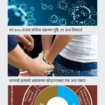
थप १०५ जनामा कोरोना संक्रमण पुष्टि, ९९ जना डिस्चार्ज
भागरथी हत्याको आशंकामा महेन्द्रनगरबाट एक जना पक्राउ