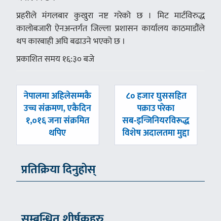
प्रहरीले मंगलबार कुखुरा नष्ट गरेको छ । मिट मार्टविरुद्ध
कालोबजारी ऐनअन्तर्गत जिल्ला प्रशासन कार्यालय काठमाडौंले
थप कारबाही अघि बढाउने भएको छ ।
प्रकाशित समय १६:३० बजे
पछिल्लाे
अघिल्लाे
नेपालमा अहिलेसम्मकै
८० हजार घुससहित
-
-
उच्च संक्रमण, एकैदिन
पक्राउ परेका
१,०१६ जना संक्रमित
सब‑इन्जिनियरविरूद्ध
थपिए
विशेष अदालतमा मुद्दा
प्रतिक्रिया दिनुहोस्
सम्बन्धित शीर्षकहरु