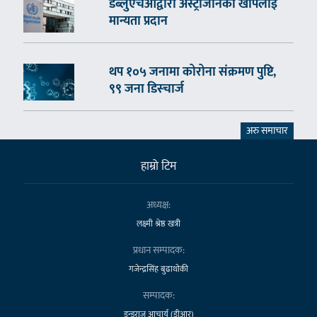
डब्लुएचओद्वारा अस्ट्राजेनिका खोपलाई
मान्यता प्रदान
थप १०५ जनामा कोरोना संक्रमण पुष्टि,
९९ जना डिस्चार्ज
अरु समाचार
हाम्राे टिम
अध्यक्ष:
लक्ष्मी श्रेष्ठ खत्री
प्रधान सम्पादक:
गजेन्द्रसिंह बुढाथोकी
सम्पादक:
डुन्डुराज आचार्य (डीआर)