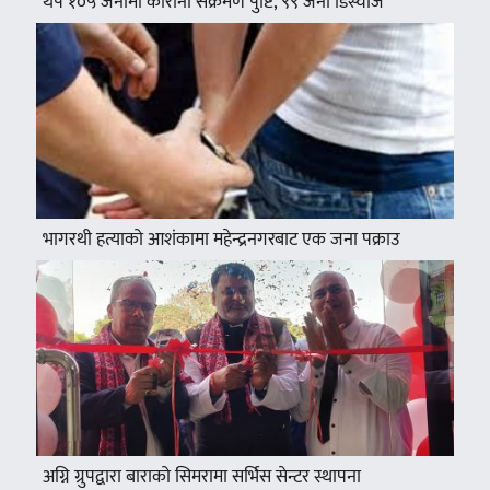
थप १०५ जनामा कोरोना संक्रमण पुष्टि, ९९ जना डिस्चार्ज
भागरथी हत्याको आशंकामा महेन्द्रनगरबाट एक जना पक्राउ
अग्नि ग्रुपद्वारा बाराको सिमरामा सर्भिस सेन्टर स्थापना