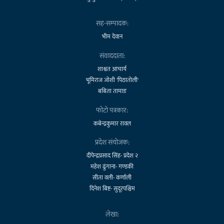
सह-सम्पादक:
भीम देवान
संवाददाता:
शाश्वत आचार्य
भूमिराज जोशी 'पिठातोली'
बबिता तामाङ
फोटो पत्रकार:
कबेन्द्रकुमार रावल
प्रदेश संयोजक:
दीपेन्द्रप्रसाद सिंह- प्रदेश २
महेश ढुंगाना- गण्डकी
सीता वली- कर्णाली
दिनेश बिष्ट- सुदूरपश्चिम
लेखा: