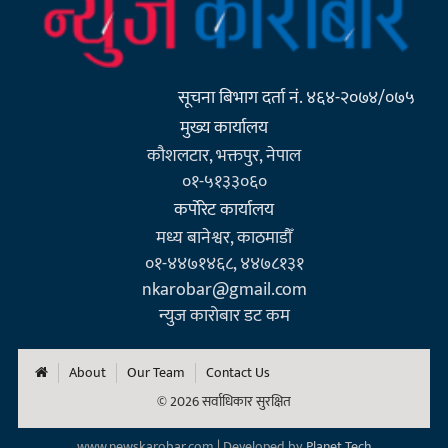
सूचना बिभाग दर्ता नं. ४६४-२०७४/०७५
मुख्य कार्यालय
कौशलटार, भक्तपुर, नेपाल
०१-५१३३०६०
कर्पाेरेट कार्यालय
मध्य बानेश्वर, काठमाडौँ
०१-४४७१४६८, ४४७८१३१
nkarobar@gmail.com
न्युज कारोबार डट कम
About
Our Team
Contact Us
© 2026 सर्वाधिकार सुरक्षित
www.newskarobar.com | Developed by
Planet Tech