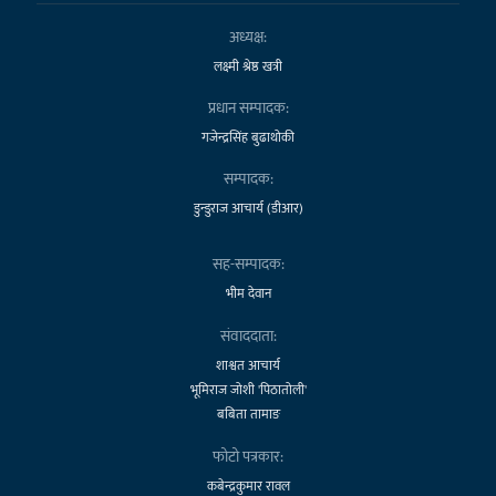
अध्यक्ष:
लक्ष्मी श्रेष्ठ खत्री
प्रधान सम्पादक:
गजेन्द्रसिंह बुढाथोकी
सम्पादक:
डुन्डुराज आचार्य (डीआर)
सह-सम्पादक:
भीम देवान
संवाददाता:
शाश्वत आचार्य
भूमिराज जोशी 'पिठातोली'
बबिता तामाङ
फोटो पत्रकार:
कबेन्द्रकुमार रावल