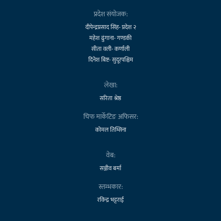
प्रदेश संयोजक:
दीपेन्द्रप्रसाद सिंह- प्रदेश २
महेश ढुंगाना- गण्डकी
सीता वली- कर्णाली
दिनेश बिष्ट- सुदूरपश्चिम
लेखा:
सरिता श्रेष्ठ
चिफ मार्केटिङ अफिसर:
कोमल तिम्सिना
वेब:
सञ्जीव बर्मा
स्तम्भकार:
रविन्द्र भट्टराई