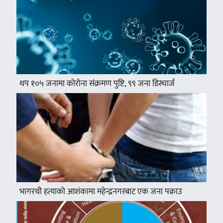
थप १०५ जनामा कोरोना संक्रमण पुष्टि, ९९ जना डिस्चार्ज
भागरथी हत्याको आशंकामा महेन्द्रनगरबाट एक जना पक्राउ