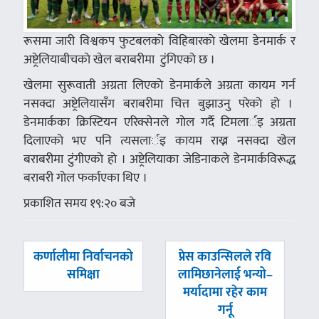
रूसमा जारी विश्वकप फुटबलकाे विहिबारकाे खेलमा डेनमार्क र
अष्ट्रेलियाबीचकाे खेल बराबरीमा टुंगिएकाे छ ।
खेलमा सुरूवाती अग्रता लिएकाे डेनमार्कले अग्रता कायम गर्न
नसक्दा अष्ट्रेलियासँग बराबरीमा चित्त बुझाउनु परेकाे हाे ।
डेनमार्कका क्रिस्टियन एरिक्सेनले गाेल गर्दै टिमलार्इ अग्रता
दिलाएकाे भए पनि त्यसलार्इ कायम राख्न नसक्दा खेल
बराबरीमा टुंगीएकाे हाे । अष्ट्रेलियाका जेडिनाकले डेनमार्कविरूद्ध
बराबरी गाेल फर्काएका थिए ।
प्रकाशित समय १९:२० बजे
पछिल्लाे
अघिल्लाे
कर्णालीमा निर्वाचनको
प्रेस काउन्सिलले रवि
-
-
समिक्षा
लामिछानेलाई भन्यो–
मर्यादामा रहेर काम
गर्नू