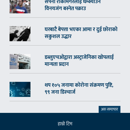
सपना रोकामगरलाई धम्क्याउने
विनयजंग बस्नेत पक्राउ
घरबाटै बेपत्ता भएका आमा र दुई छोराको
सकुशल उद्धार
डब्लुएचओद्वारा अस्ट्राजेनिका खोपलाई
मान्यता प्रदान
थप १०५ जनामा कोरोना संक्रमण पुष्टि,
९९ जना डिस्चार्ज
अरु समाचार
हाम्राे टिम