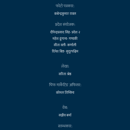
फोटो पत्रकार:
कबेन्द्रकुमार रावल
प्रदेश संयोजक:
दीपेन्द्रप्रसाद सिंह- प्रदेश २
महेश ढुंगाना- गण्डकी
सीता वली- कर्णाली
दिनेश बिष्ट- सुदूरपश्चिम
लेखा:
सरिता श्रेष्ठ
चिफ मार्केटिङ अफिसर:
कोमल तिम्सिना
वेब:
सञ्जीव बर्मा
स्तम्भकार: