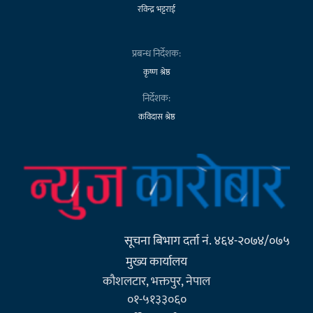
रविन्द्र भट्टराई
प्रबन्ध निर्देशक:
कृष्ण श्रेष्ठ
निर्देशक:
कविदास श्रेष्ठ
सूचना बिभाग दर्ता नं. ४६४-२०७४/०७५
मुख्य कार्यालय
कौशलटार, भक्तपुर, नेपाल
०१-५१३३०६०