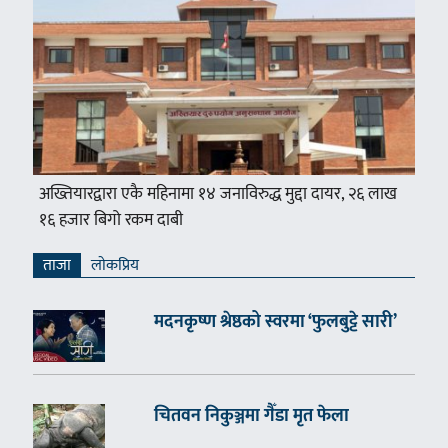
अख्तियारद्वारा एकै महिनामा १४ जनाविरुद्ध मुद्दा दायर, २६ लाख
१६ हजार बिगो रकम दाबी
ताजा
लाेकप्रिय
मदनकृष्ण श्रेष्ठको स्वरमा ‘फुलबुट्टे सारी’
चितवन निकुञ्जमा गैँडा मृत फेला