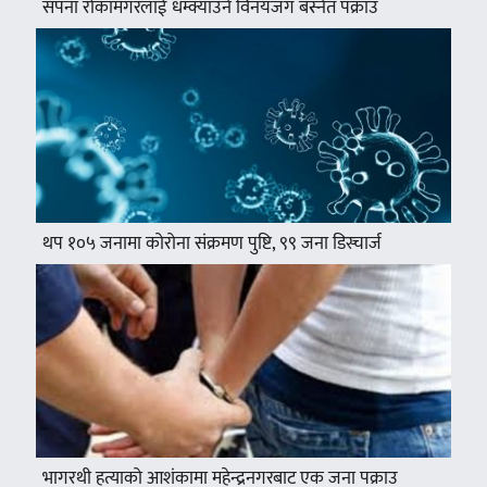
सपना रोकामगरलाई धम्क्याउने विनयजंग बस्नेत पक्राउ
थप १०५ जनामा कोरोना संक्रमण पुष्टि, ९९ जना डिस्चार्ज
भागरथी हत्याको आशंकामा महेन्द्रनगरबाट एक जना पक्राउ