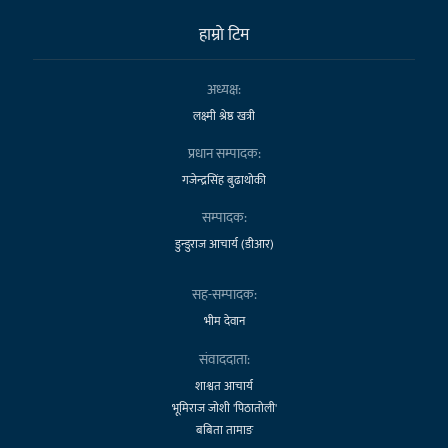
हाम्राे टिम
अध्यक्ष:
लक्ष्मी श्रेष्ठ खत्री
प्रधान सम्पादक:
गजेन्द्रसिंह बुढाथोकी
सम्पादक:
डुन्डुराज आचार्य (डीआर)
सह-सम्पादक:
भीम देवान
संवाददाता:
शाश्वत आचार्य
भूमिराज जोशी 'पिठातोली'
बबिता तामाङ