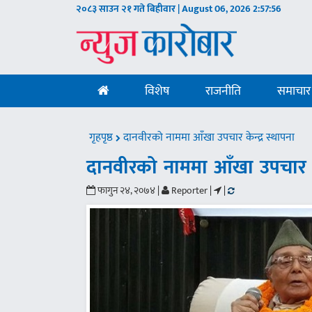
२०८३ साउन २१ गते बिहीवार | August 06, 2026
2:57:57
विशेष
राजनीति
समाचार
गृहपृष्ठ
दानवीरको नाममा आँखा उपचार केन्द्र स्थापना
दानवीरको नाममा आँखा उपचार केन
फागुन २४, २०७४ |
Reporter |
|