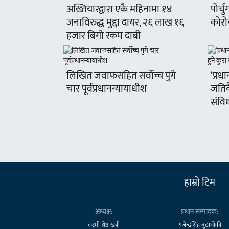
अख्तियारद्वारा एकै महिनामा १४
पोर्च
जनाविरुद्ध मुद्दा दायर, २६ लाख १६
कोरो
हजार बिगो रकम दाबी
लिखित जवाफसहित सर्वोच्च पुगे
‘प्रधा
चार पूर्वप्रधानन्यायाधीश
जतिक
संवि
हाम्राे टिम
अध्यक्ष:
प्रधान सम्पादक:
लक्ष्मी श्रेष्ठ खत्री
गजेन्द्रसिंह बुढाथोकी