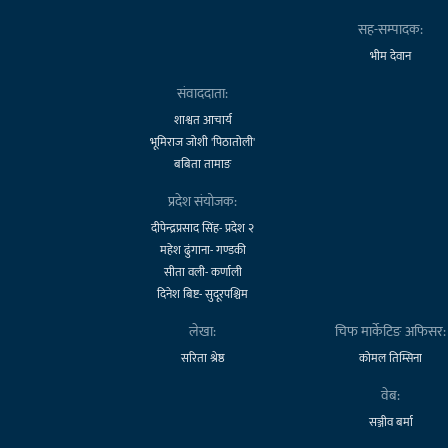
सह-सम्पादक:
भीम देवान
संवाददाता:
शाश्वत आचार्य
भूमिराज जोशी 'पिठातोली'
बबिता तामाङ
प्रदेश संयोजक:
दीपेन्द्रप्रसाद सिंह- प्रदेश २
महेश ढुंगाना- गण्डकी
सीता वली- कर्णाली
दिनेश बिष्ट- सुदूरपश्चिम
लेखा:
चिफ मार्केटिङ अफिसर:
सरिता श्रेष्ठ
कोमल तिम्सिना
वेब:
सञ्जीव बर्मा