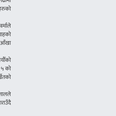
गढीमा
ीहरुको
र्माले
 शाहको
ल आँखा
सयौँको
ं ५ को
्खेतको
पतालले
ाउँदै