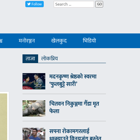
Follow
GO
्व
मनोरञ्जन
खेलकुद
भिडियो
ताजा
लाेकप्रिय
मदनकृष्ण श्रेष्ठको स्वरमा
‘फुलबुट्टे सारी’
चितवन निकुञ्जमा गैँडा मृत
फेला
सपना रोकामगरलाई
धम्क्याउने विनयजंग बस्नेत