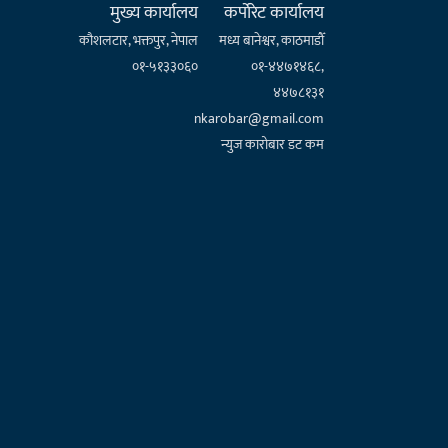
मुख्य कार्यालय
कर्पाेरेट कार्यालय
कौशलटार, भक्तपुर, नेपाल
मध्य बानेश्वर, काठमाडौँ
०१-५१३३०६०
०१-४४७१४६८,
४४७८१३१
nkarobar@gmail.com
न्युज कारोबार डट कम