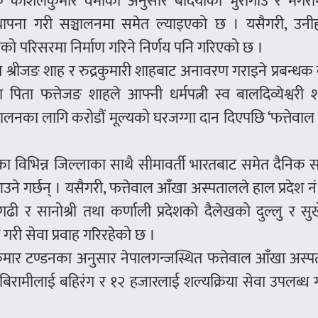
धक कौशलकुमार वर्माका अनुसार बर्दियाको भुरीगाउँ र मगरा
’ स्थापना गरी सञ्चालनमा समेत ल्याइएको छ । यसैगरी, उन
 परिसरमा निर्माण गरिने निर्णय पनि गरिएको छ ।
 श्रीजङ शाह र रुद्रकुमारी शाहबाट अनावरण गराइने प्रबन्धक व
पिता फत्तेजङ शाहले आफ्नी धर्मपत्नी स्व बालदिव्येश्वरी
ालनका लागि करोडौं मूल्यको घरजग्गा दान दिएपछि ‘फत्तेवा
शका विभिन्न जिल्लाका साथै सीमावर्ती भारतबाट समेत दैनिक 
े गर्छन् । यसैगरी, फत्तेवाल आँखा अस्पतालले हाल प्रदेश न
ागढी र सानोश्री तथा कर्णाली प्रदेशको दैलेखको दुल्लु र सुर
 गरी सेवा प्रवाह गरिरहेको छ ।
तनकुमार टण्डनका अनुसार नेपालगन्जस्थित फत्तेवाल आँखा अस्
ामीलाई बहिरंग र १२ हजारलाई शल्यक्रिया सेवा उपलब्ध गर