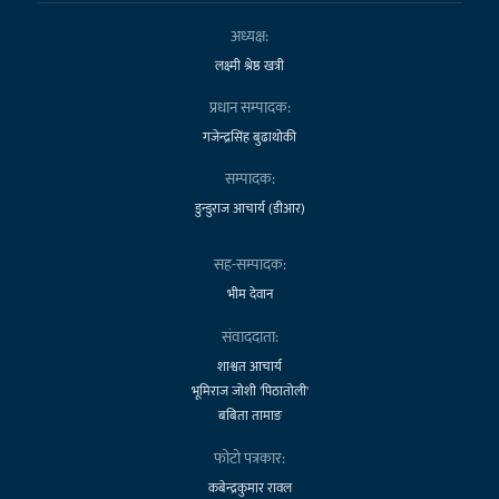
अध्यक्ष:
लक्ष्मी श्रेष्ठ खत्री
प्रधान सम्पादक:
गजेन्द्रसिंह बुढाथोकी
सम्पादक:
डुन्डुराज आचार्य (डीआर)
सह-सम्पादक:
भीम देवान
संवाददाता:
शाश्वत आचार्य
भूमिराज जोशी 'पिठातोली'
बबिता तामाङ
फोटो पत्रकार:
कबेन्द्रकुमार रावल