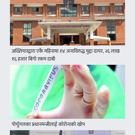
अख्तियारद्वारा एकै महिनामा १४ जनाविरुद्ध मुद्दा दायर, २६ लाख
१६ हजार बिगो रकम दाबी
पोर्चुगलका प्रधानमन्त्रीलाई कोरोनाको खोप