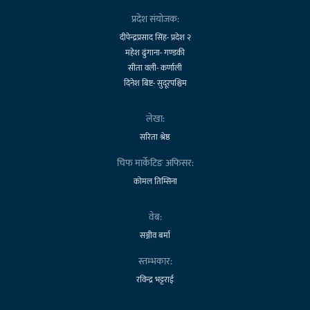
प्रदेश संयोजक:
दीपेन्द्रप्रसाद सिंह- प्रदेश २
महेश ढुंगाना- गण्डकी
सीता वली- कर्णाली
दिनेश बिष्ट- सुदूरपश्चिम
लेखा:
सरिता श्रेष्ठ
चिफ मार्केटिङ अफिसर:
कोमल तिम्सिना
वेब:
सञ्जीव बर्मा
स्तम्भकार:
रविन्द्र भट्टराई