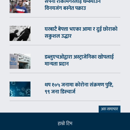
सपना रोकामगरलाई धम्क्याउने
विनयजंग बस्नेत पक्राउ
घरबाटै बेपत्ता भएका आमा र दुई छोराको
सकुशल उद्धार
डब्लुएचओद्वारा अस्ट्राजेनिका खोपलाई
मान्यता प्रदान
थप १०५ जनामा कोरोना संक्रमण पुष्टि,
९९ जना डिस्चार्ज
अरु समाचार
हाम्राे टिम