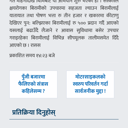
गत महिनादेखि थिमिबाट यो अभियान शुरु भएकोे हो । सरकारले
क्षयरोगका बिरामीको उपचारमा सहजता ल्याउन बिरामीलाई
यातायात तथा पोषण भत्ता रु तीन हजार र खकारमा कीटाणु
देखिएर पुन: बल्झिएका बिरामीलाई रु ५०० प्रदान गर्दै आएको
यसलाई बढाउँदै लैजाने र आवास सुविधामा बसेर उपचार
गराइरहेका बिरामीलाई विभिन्न सीपमूलक तालीमसमेत दिँदै
आएको छ । रासस
प्रकाशित समय १४:२३ बजे
पछिल्लाे
अघिल्लाे
पुँजी बजारमा
मोटरसाइकलको
-
-
फैलिएको संत्रास
स्वरुप परिवर्तन गर्दा
कहिलेसम्म ?
सार्वजनीक मुद्दा !
प्रतिक्रिया दिनुहोस्