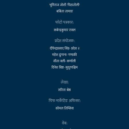
भूमिराज जोशी 'पिठातोली'
बबिता तामाङ
फोटो पत्रकार:
कबेन्द्रकुमार रावल
प्रदेश संयोजक:
दीपेन्द्रप्रसाद सिंह- प्रदेश २
महेश ढुंगाना- गण्डकी
सीता वली- कर्णाली
दिनेश बिष्ट- सुदूरपश्चिम
लेखा:
सरिता श्रेष्ठ
चिफ मार्केटिङ अफिसर:
कोमल तिम्सिना
वेब: