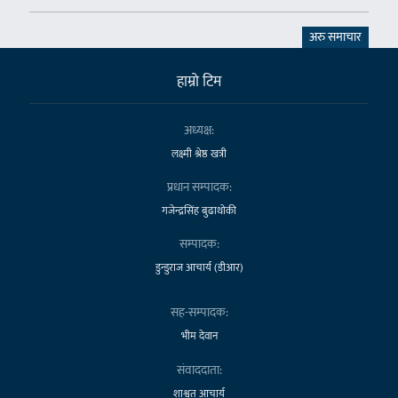
अरु समाचार
हाम्राे टिम
अध्यक्ष:
लक्ष्मी श्रेष्ठ खत्री
प्रधान सम्पादक:
गजेन्द्रसिंह बुढाथोकी
सम्पादक:
डुन्डुराज आचार्य (डीआर)
सह-सम्पादक:
भीम देवान
संवाददाता:
शाश्वत आचार्य