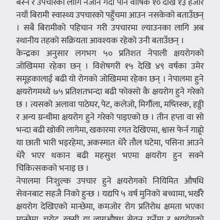
बस्ने र उपचारका लागि नजाने गर्दा पनि वार्षिक १० देखि १३ हजार
नयाँ बिरामी स्वास्थ्य उपचारको पहुँचमा आउन नसकेको बताउँछन्
। सबै बिरामीको पहिचान गरी उपचारमा ल्याउनका लागि अब
स्थानीय तहको सक्रियता आवश्यक रहेको उनी बताउँछन् ।
केन्द्रका अनुसार लगभग ५० प्रतिशत नेपाली क्षयरोगको
जोखिममा रहेका छन् । विशेषगरी १५ देखि ४९ वर्षका उमेर
समूहकालाई बढी यो रोगको जोखिममा रहेका छन् । नेपालमा हुने
क्षयरोगमध्ये ७५ प्रतिशतभन्दा बढी फोक्सो कै क्षयरोग हुने गरेको
छ । त्यसको अलावा पाठेघर, पेट, कलेजो, मिर्गाैला, मष्तिस्क, हड्डी
र अन्य ग्रन्थीमा क्षयरोग हुने गरेको पाइएको छ । तीन हप्ता वा सो
भन्दा बढी खोकी लागेमा, खकारमा रगत देखिएमा, श्वास फेर्न गाह्र्रो
या छाती भारी भइरहेमा, अकस्मात धेरै तौल घटेमा, पसिना आउने
धेरै भएर थकान बढी महसुश भएमा क्षयरोग हुन सक्ने
चिकित्सकको भनाइ छ ।
नेपालमा निःशुल्क उपचार हुने क्षयरोगको नियिमित औषधि
सेवनबाट सहजै निको हुन्छ । यद्यपि ५ वर्ष मुनिको बच्चामा, भर्खरै
क्षयरोग देखिएको मान्छेमा, कमजोर रोग प्रतिरोध क्षमता भएका
मान्छेमा, चुरोट, रक्सी या लागुऔषध सेवन गर्नेमा र क्षयरोगको