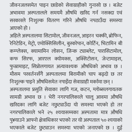
जीवनजलसमेत पाइन छाडेको सेवाग्राहीको गुनासो छ । बजेट
अभावमा अस्पतालले समयमै औषधि खरिद गर्न नसक्दा एवं
सरकारले निःशुल्क वितरण गरिने औषधि नपठाउँदा समस्या
आएको हो ।
अहिले अस्पतालमा सिटामोल, जीवनजल, आइरन चक्की, ब्रोफिन,
रेनिटेडिन, मेट्रो, एमोक्सिसिलीन, बुस्कोपान, कोर्टिन, भिटामिन बी
कम्प्लेक्स, क्यामामिन लोसन, जिन्क ट्याब्लेट, पारासिटामोल,
कफ सिरफ, आरएल क्योमक्स, अक्सिटोसन, जेन्टामाइस,
फुस्रामाइट, सिप्रोलगायत अत्यावश्यक औषधिको अभाव छ ।
मौसम परवर्तनसँगै अस्पतालमा बिरामीको चाप बढ्दो छ तर
निःशुल्क पाइने औषधिसमेत नपाइँदा सेवाग्राही मर्कामा छन् ।
अस्पतालमा प्रसुति सेवाका लागि गज, कटन, ग्लोब्सलगायतक
सामग्री अभाव छ । भेरी नगरपालिकाले चालू आवमा औषधि
खरिदका लागि बजेट नछुट्याउँदा यो समस्या भएको हो तर
नगरपालिकाले भने २५ श्ययासम्मका अस्पतामा मात्र औषधि
पु¥याउने आफ्नो क्षेत्राधिकार भएको तर यो अस्पताल ५० श्ययाको
भएकाले बजेट छुट्याउन समस्या भएको जनाएको छ । दुई