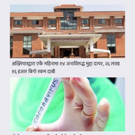
अख्तियारद्वारा एकै महिनामा १४ जनाविरुद्ध मुद्दा दायर, २६ लाख
१६ हजार बिगो रकम दाबी