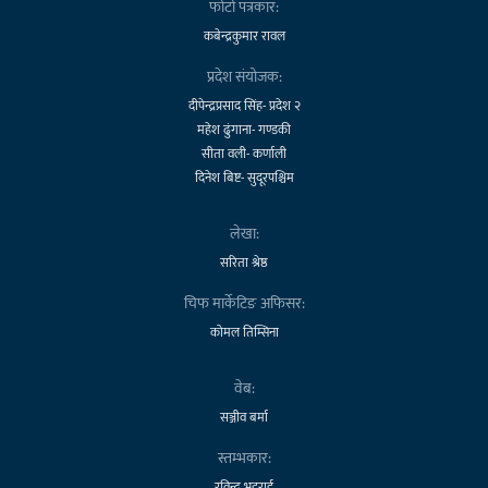
फोटो पत्रकार:
कबेन्द्रकुमार रावल
प्रदेश संयोजक:
दीपेन्द्रप्रसाद सिंह- प्रदेश २
महेश ढुंगाना- गण्डकी
सीता वली- कर्णाली
दिनेश बिष्ट- सुदूरपश्चिम
लेखा:
सरिता श्रेष्ठ
चिफ मार्केटिङ अफिसर:
कोमल तिम्सिना
वेब:
सञ्जीव बर्मा
स्तम्भकार:
रविन्द्र भट्टराई