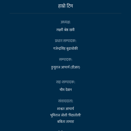
हाम्राे टिम
अध्यक्ष:
लक्ष्मी श्रेष्ठ खत्री
प्रधान सम्पादक:
गजेन्द्रसिंह बुढाथोकी
सम्पादक:
डुन्डुराज आचार्य (डीआर)
सह-सम्पादक:
भीम देवान
संवाददाता:
शाश्वत आचार्य
भूमिराज जोशी 'पिठातोली'
बबिता तामाङ