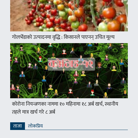
गोलभेँडाको उत्पादनमा वृद्धि : किसानले पाएनन् उचित मूल्य
कोरोना नियन्त्रणका नाममा १० महिनामा १८ अर्ब खर्च, स्थानीय
तहले मात्र खर्च गरे ८ अर्ब
ताजा
लाेकप्रिय