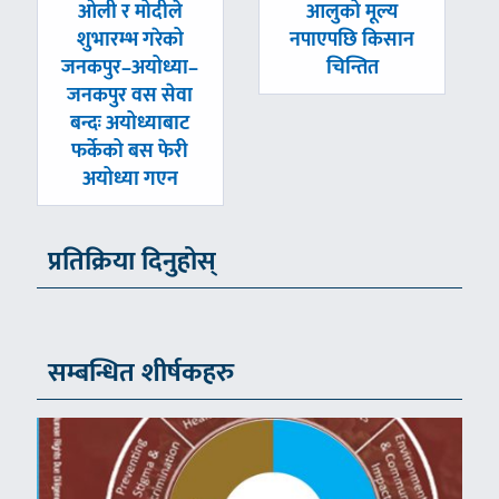
पछिल्लाे
अघिल्लाे
ओली र मोदीले
आलुको मूल्य
-
-
शुभारम्भ गरेको
नपाएपछि किसान
जनकपुर–अयोध्या–
चिन्तित
जनकपुर वस सेवा
बन्दः अयोध्याबाट
फर्केको बस फेरी
अयोध्या गएन
प्रतिक्रिया दिनुहोस्
सम्बन्धित शीर्षकहरु