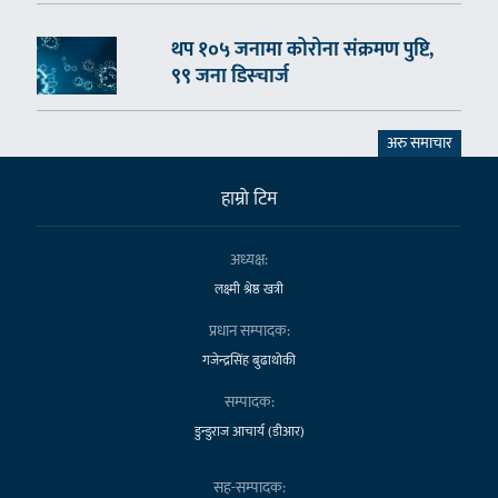
थप १०५ जनामा कोरोना संक्रमण पुष्टि,
९९ जना डिस्चार्ज
अरु समाचार
हाम्राे टिम
अध्यक्ष:
लक्ष्मी श्रेष्ठ खत्री
प्रधान सम्पादक:
गजेन्द्रसिंह बुढाथोकी
सम्पादक:
डुन्डुराज आचार्य (डीआर)
सह-सम्पादक: