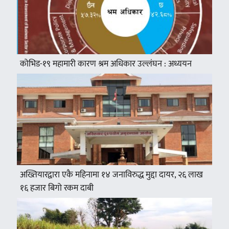
कोभिड-१९ महामारी कारण श्रम अधिकार उल्लंघन : अध्ययन
अख्तियारद्वारा एकै महिनामा १४ जनाविरुद्ध मुद्दा दायर, २६ लाख
१६ हजार बिगो रकम दाबी