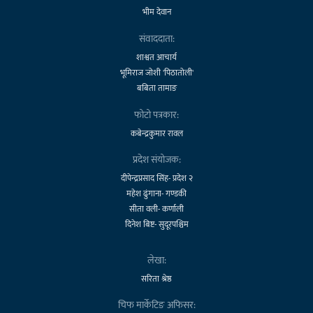
भीम देवान
संवाददाता:
शाश्वत आचार्य
भूमिराज जोशी 'पिठातोली'
बबिता तामाङ
फोटो पत्रकार:
कबेन्द्रकुमार रावल
प्रदेश संयोजक:
दीपेन्द्रप्रसाद सिंह- प्रदेश २
महेश ढुंगाना- गण्डकी
सीता वली- कर्णाली
दिनेश बिष्ट- सुदूरपश्चिम
लेखा:
सरिता श्रेष्ठ
चिफ मार्केटिङ अफिसर: