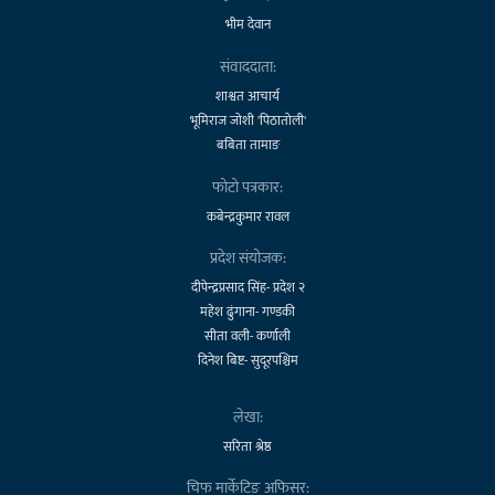
भीम देवान
संवाददाता:
शाश्वत आचार्य
भूमिराज जोशी 'पिठातोली'
बबिता तामाङ
फोटो पत्रकार:
कबेन्द्रकुमार रावल
प्रदेश संयोजक:
दीपेन्द्रप्रसाद सिंह- प्रदेश २
महेश ढुंगाना- गण्डकी
सीता वली- कर्णाली
दिनेश बिष्ट- सुदूरपश्चिम
लेखा:
सरिता श्रेष्ठ
चिफ मार्केटिङ अफिसर: