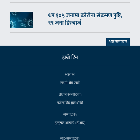
थप १०५ जनामा कोरोना संक्रमण पुष्टि,
९९ जना डिस्चार्ज
अरु समाचार
हाम्राे टिम
अध्यक्ष:
लक्ष्मी श्रेष्ठ खत्री
प्रधान सम्पादक:
गजेन्द्रसिंह बुढाथोकी
सम्पादक:
डुन्डुराज आचार्य (डीआर)
सह-सम्पादक: