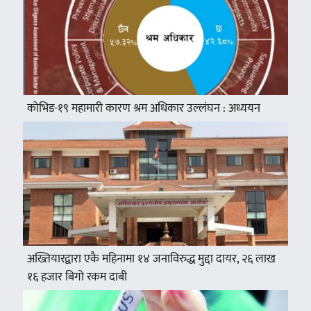
कोभिड-१९ महामारी कारण श्रम अधिकार उल्लंघन : अध्ययन
अख्तियारद्वारा एकै महिनामा १४ जनाविरुद्ध मुद्दा दायर, २६ लाख
१६ हजार बिगो रकम दाबी