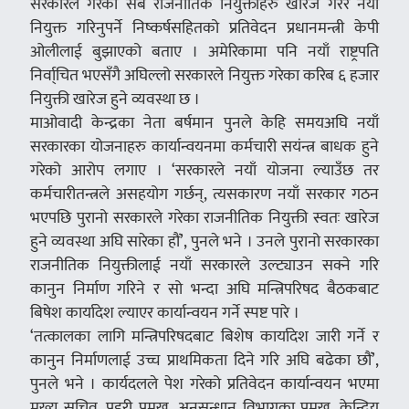
सरकारले गरेका सबै राजनीतिक नियुक्तीहरु खारेज गरेर नयाँ
नियुक्त गरिनुपर्ने निष्कर्षसहितको प्रतिवेदन प्रधानमन्त्री केपी
ओलीलाई बुझाएको बताए । अमेरिकामा पनि नयाँ राष्ट्रपति
निर्वा्चित भएसँगै अघिल्लो सरकारले नियुक्त गरेका करिब ६ हजार
नियुक्ती खारेज हुने व्यवस्था छ ।
माओवादी केन्द्रका नेता बर्षमान पुनले केहि समयअघि नयाँ
सरकारका योजनाहरु कार्यान्वयनमा कर्मचारी सयंन्त्र बाधक हुने
गरेको आरोप लगाए । ‘सरकारले नयाँ योजना ल्याउँछ तर
कर्मचारीतन्त्रले असहयोग गर्छन्, त्यसकारण नयाँ सरकार गठन
भएपछि पुरानो सरकारले गरेका राजनीतिक नियुक्ती स्वतः खारेज
हुने व्यवस्था अघि सारेका हौं’, पुनले भने । उनले पुरानो सरकारका
राजनीतिक नियुक्तीलाई नयाँ सरकारले उल्ट्याउन सक्ने गरि
कानुन निर्माण गरिने र सो भन्दा अघि मन्त्रिपरिषद बैठकबाट
बिषेश कार्यादेश ल्याएर कार्यान्वयन गर्ने स्पष्ट पारे ।
‘तत्कालका लागि मन्त्रिपरिषदबाट बिशेष कार्यादेश जारी गर्ने र
कानुन निर्माणलाई उच्च प्राथमिकता दिने गरि अघि बढेका छौं’,
पुनले भने । कार्यदलले पेश गरेको प्रतिवेदन कार्यान्वयन भएमा
मुख्य सचिव, प्रहरी प्रमुख, अनुसन्धान विभागका प्रमुख, केन्द्रिय