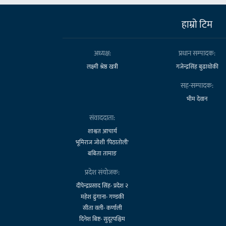
हाम्राे टिम
अध्यक्ष:
प्रधान सम्पादक:
लक्ष्मी श्रेष्ठ खत्री
गजेन्द्रसिंह बुढाथोकी
सह-सम्पादक:
भीम देवान
संवाददाता:
शाश्वत आचार्य
भूमिराज जोशी 'पिठातोली'
बबिता तामाङ
प्रदेश संयोजक:
दीपेन्द्रप्रसाद सिंह- प्रदेश २
महेश ढुंगाना- गण्डकी
सीता वली- कर्णाली
दिनेश बिष्ट- सुदूरपश्चिम