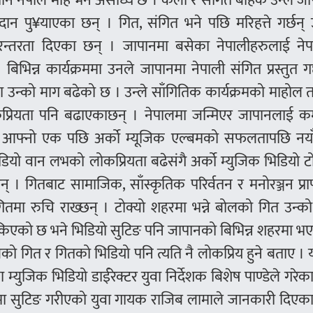
िे नेपाल मोह भने असाध्यै छ । कला र संगित बाहेक उन्ले ज
 पु¥याएका छन् । गित, संगित भने पछि मरिहत्ते गर्छन् 
रन्तरता दिएका छन् । जापानमा बसेका नेपालीहरुलाई ने
 बिभिन्न कार्यक्रममा उनले जापानमा नेपाली संगित प्रस्तुत गर
ममा उन्को माग बढेको छ । उन्ले साँगितिक कार्यक्रमको माहोल 
ोकप्रियता पनि बढाएकाछन् । नेपालमा जन्मिएर जापानलाई कर
आफ्नो एक पछि अर्को म्यूजिक एल्बमको सफलतापछि नयाँ
ियो वान लभको लोकप्रियता बढेसंगै अर्को म्युजिक भिडियो 
 । गितबाट सामाजिक, साँस्कृतिक परिर्वतन र मनोरञ्जन प्राप्
तमा रुचि राख्छन् । टोक्यो शहरमा भन्ने बोलको गित उन्क
सकिएको छ भने भिडियो सुटिङ पनि जापानको बिभिन्न शहरमा 
लको गित र गितको भिडियो पनि त्यति नै लोकप्रिय हुने बताए 
ा म्युजिक भिडियो डाईरेक्टर युवा निर्देशक बिशेष पाण्डेले गरेक
मा सुटिङ गरीएको युवा गायक राजिब लामाले जानकारी दिएका