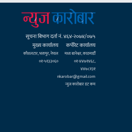
सूचना बिभाग दर्ता नं. ४६४-२०७४/०७५
मुख्य कार्यालय
कर्पाेरेट कार्यालय
कौशलटार, भक्तपुर, नेपाल
मध्य बानेश्वर, काठमाडौँ
०१-५१३३०६०
०१-४४७१४६८,
४४७८१३१
nkarobar@gmail.com
न्युज कारोबार डट कम