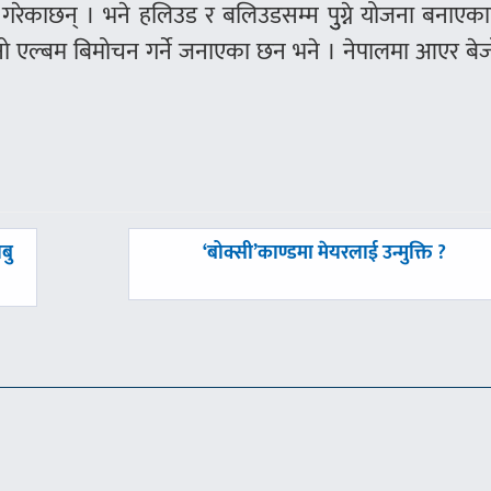
त गरेकाछन् । भने हलिउड र बलिउडसम्म पुुग्ने योजना बनाएक
ो एल्बम बिमोचन गर्ने जनाएका छन भने । नेपालमा आएर बे
अघिल्लाे
बु
‘बोक्सी’काण्डमा मेयरलाई उन्मुक्ति ?
-