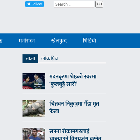
Follow
GO
्व
मनोरञ्जन
खेलकुद
भिडियो
ताजा
लाेकप्रिय
मदनकृष्ण श्रेष्ठको स्वरमा
‘फुलबुट्टे सारी’
चितवन निकुञ्जमा गैँडा मृत
फेला
सपना रोकामगरलाई
धम्क्याउने विनयजंग बस्नेत