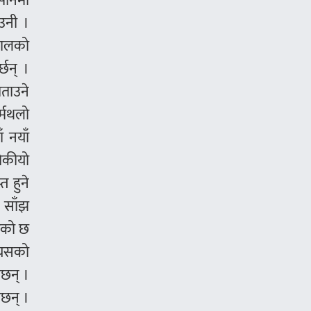
ापानमा
उनी ।
पालको
्छन् ।
तताउने
्मथलो
 नयाँ
टोकीयो
त हुने
ो साँझ
भएको छ
। यसको
ाछन् ।
छन् ।