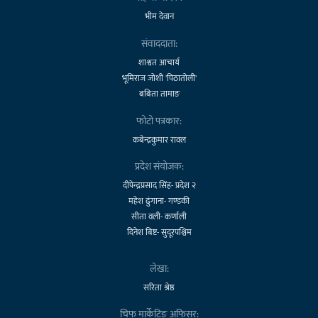
भीम देवान
संवाददाता:
शाश्वत आचार्य
भूमिराज जोशी 'पिठातोली'
बबिता तामाङ
फोटो पत्रकार:
कबेन्द्रकुमार रावल
प्रदेश संयोजक:
दीपेन्द्रप्रसाद सिंह- प्रदेश २
महेश ढुंगाना- गण्डकी
सीता वली- कर्णाली
दिनेश बिष्ट- सुदूरपश्चिम
लेखा:
सरिता श्रेष्ठ
चिफ मार्केटिङ अफिसर: