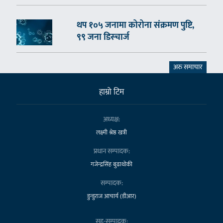
थप १०५ जनामा कोरोना संक्रमण पुष्टि,
९९ जना डिस्चार्ज
अरु समाचार
हाम्राे टिम
अध्यक्ष:
लक्ष्मी श्रेष्ठ खत्री
प्रधान सम्पादक:
गजेन्द्रसिंह बुढाथोकी
सम्पादक:
डुन्डुराज आचार्य (डीआर)
सह-सम्पादक: