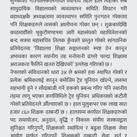
सुनकोशी गाउँपालिकालगायत स्थानीय तहले हालै त्यहाँका सबै
सामुदायिक विद्यालयको व्यवस्थापन समिति विघटन गरी
वडाध्यक्षकै अध्यक्षतामा व्यवस्थापन समिति पुनःगठन गरेकामा
पनि शिक्षकहरुले त्यसको आलोचना गरेका छन् । शुक्रबारदेखि
काठमाडौँको भृकुटीमण्डपमा जारी महासंघको महाधिवेशनको
बन्द सत्रमा महासचिव तिलक कुँवरले प्रस्तुत गरेको सांगठनिक
प्रतिवेदनमा ‘विद्यालय शिक्षा सञ्चालनको स्पष्ट ऐन कानून
अभावका कारण स्थानीय तह मनोमानी ढंगले चल्दा शिक्षामा
अराजकता फैलिने खतरा देखिएको’ उल्लेख गरिएको छ ।
नेपालको संविधानको धारा ३४ ले श्रमको हक स्थापित गरेको र
प्रत्येक श्रमिकलाई कानून बमोजिम ट्रेड युनियन खोल्ने, त्यसमा
सहभागी हुने र सौदाबाजी गर्ने हकको प्रबन्ध गरिए पनि स्थानीय
तहमा लागू भएका कार्यविधिले ट्रेड युनियन अधिकारको कटौती
गरेको प्रतिवेदनले औँल्याएको छ । हाल मुलुकभर एक लाख सात
हजार ८६० शिक्षक दरबन्दी छ । हालसम्म कार्यरत शिक्षकहरुको
पद समायोजन, अनुदान, वृद्धि र विकास संघीय सरकारद्वारा
सुनिश्चत गरिनुपर्ने, शिक्षकको स्थायित्व र बढुवा शिक्षक सेवा
आयोग मार्फत गरिनुपर्ने, शिक्षकको दरबन्दी, सेवा, सर्त र