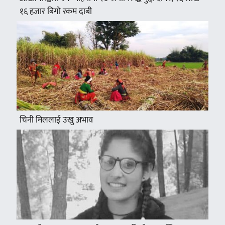
१६ हजार बिगो रकम दाबी
चिनी मिललाई उखु अभाव