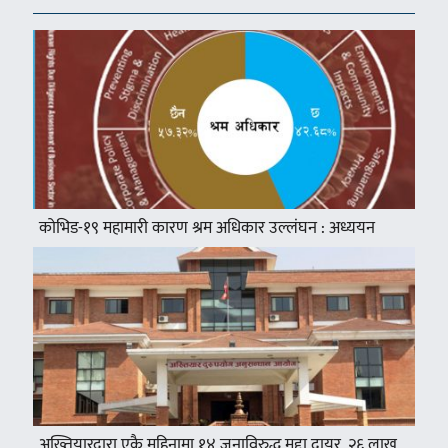
कोभिड-१९ महामारी कारण श्रम अधिकार उल्लंघन : अध्ययन
अख्तियारद्वारा एकै महिनामा १४ जनाविरुद्ध मुद्दा दायर, २६ लाख