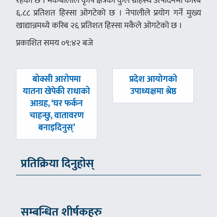
रहेको छ । मकैबालीले कृषि क्षेत्रको कुल ग्रार्हस्थ उत्पादनमा करिब
६.८८ प्रतिशत हिस्सा ओगटेको छ । नेपालीले प्रयोग गर्ने मुख्य
खाद्यान्नमध्ये करिब २६ प्रतिशत हिस्सा मकैले ओगटेको छ ।
प्रकाशित समय ०९:४२ बजे
पछिल्लाे
अघिल्लाे
बोक्सी आरोपमा
प्रदेश आयोगको
-
-
यातना खेपेकी राधाको
उपाध्यक्षमा श्रेष्ठ
आग्रह, ‘घर फर्कन
चाहन्छु, वातावरण
बनाइदिनुस्’
प्रतिक्रिया दिनुहोस्
सम्बन्धित शीर्षकहरु