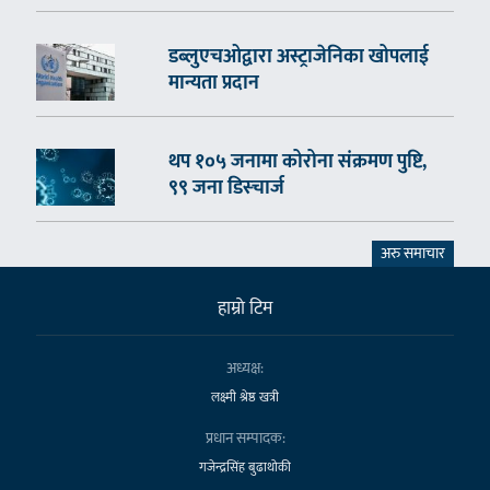
डब्लुएचओद्वारा अस्ट्राजेनिका खोपलाई
मान्यता प्रदान
थप १०५ जनामा कोरोना संक्रमण पुष्टि,
९९ जना डिस्चार्ज
अरु समाचार
हाम्राे टिम
अध्यक्ष:
लक्ष्मी श्रेष्ठ खत्री
प्रधान सम्पादक:
गजेन्द्रसिंह बुढाथोकी