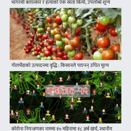
भागरथी बलात्कार र हत्याको एक साता बित्यो, उपलब्धि शून्य
गोलभेँडाको उत्पादनमा वृद्धि : किसानले पाएनन् उचित मूल्य
कोरोना नियन्त्रणका नाममा १० महिनामा १८ अर्ब खर्च, स्थानीय