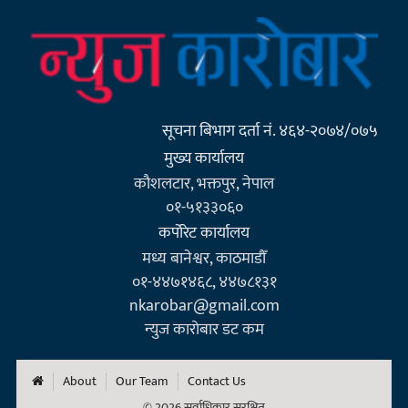
सूचना बिभाग दर्ता नं. ४६४-२०७४/०७५
मुख्य कार्यालय
कौशलटार, भक्तपुर, नेपाल
०१-५१३३०६०
कर्पाेरेट कार्यालय
मध्य बानेश्वर, काठमाडौँ
०१-४४७१४६८, ४४७८१३१
nkarobar@gmail.com
न्युज कारोबार डट कम
About
Our Team
Contact Us
© 2026 सर्वाधिकार सुरक्षित