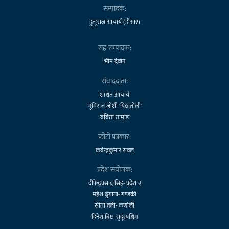
सम्पादक:
डुन्डुराज आचार्य (डीआर)
सह-सम्पादक:
भीम देवान
संवाददाता:
शाश्वत आचार्य
भूमिराज जोशी 'पिठातोली'
बबिता तामाङ
फोटो पत्रकार:
कबेन्द्रकुमार रावल
प्रदेश संयोजक:
दीपेन्द्रप्रसाद सिंह- प्रदेश २
महेश ढुंगाना- गण्डकी
सीता वली- कर्णाली
दिनेश बिष्ट- सुदूरपश्चिम