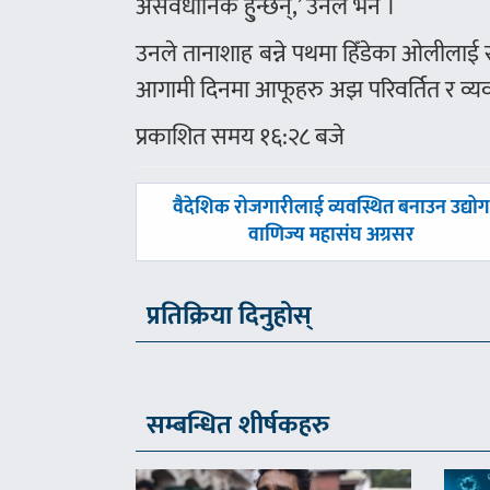
असंवैधानिक हु्न्छन्,’ उनले भने ।
उनले तानाशाह बन्ने पथमा हिँडेका ओलीलाई 
आगामी दिनमा आफूहरु अझ परिवर्तित र व्यव
प्रकाशित समय १६:२८ बजे
पछिल्लाे
वैदेशिक रोजगारीलाई व्यवस्थित बनाउन उद्यो
-
वाणिज्य महासंघ अग्रसर
प्रतिक्रिया दिनुहोस्
सम्बन्धित शीर्षकहरु