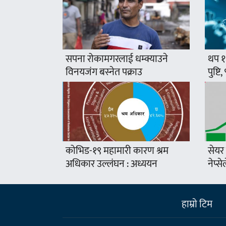
सपना रोकामगरलाई धम्क्याउने
थप १
विनयजंग बस्नेत पक्राउ
पुष्टि
कोभिड-१९ महामारी कारण श्रम
सेयर
अधिकार उल्लंघन : अध्ययन
नेप्स
हाम्राे टिम