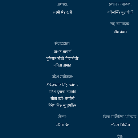
अध्यक्ष:
प्रधान सम्पादक:
लक्ष्मी श्रेष्ठ खत्री
गजेन्द्रसिंह बुढाथोकी
सह-सम्पादक:
भीम देवान
संवाददाता:
शाश्वत आचार्य
भूमिराज जोशी 'पिठातोली'
बबिता तामाङ
प्रदेश संयोजक:
दीपेन्द्रप्रसाद सिंह- प्रदेश २
महेश ढुंगाना- गण्डकी
सीता वली- कर्णाली
दिनेश बिष्ट- सुदूरपश्चिम
लेखा:
चिफ मार्केटिङ अफिसर:
सरिता श्रेष्ठ
कोमल तिम्सिना
वेब: