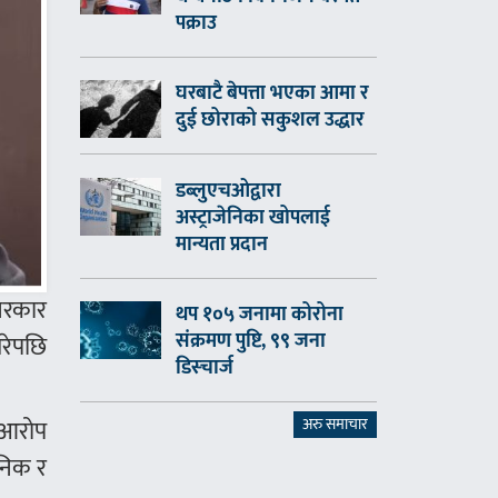
पक्राउ
घरबाटै बेपत्ता भएका आमा र
दुई छोराको सकुशल उद्धार
डब्लुएचओद्वारा
अस्ट्राजेनिका खोपलाई
मान्यता प्रदान
 सरकार
थप १०५ जनामा कोरोना
संक्रमण पुष्टि, ९९ जना
गरेपछि
डिस्चार्ज
 आरोप
अरु समाचार
निक र