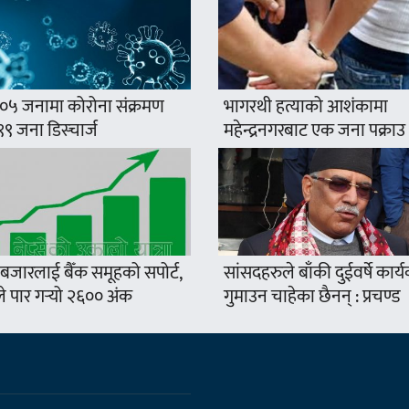
०५ जनामा कोरोना संक्रमण
भागरथी हत्याको आशंकामा
, ९९ जना डिस्चार्ज
महेन्द्रनगरबाट एक जना पक्राउ
 बजारलाई बैँक समूहको सपोर्ट,
सांसदहरुले बाँकी दुईवर्षे कार
ेले पार गर्‍यो २६०० अंक
गुमाउन चाहेका छैनन् : प्रचण्ड