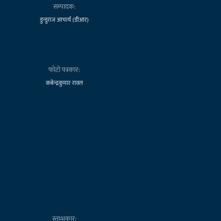
सम्पादक:
डुन्डुराज आचार्य (डीआर)
फोटो पत्रकार:
कबेन्द्रकुमार रावल
स्तम्भकार: