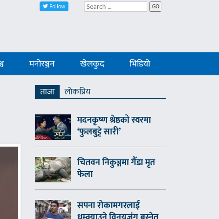
Follow
GO
्व
मनोरञ्जन
खेलकुद
भिडियो
ताजा
लाेकप्रिय
मदनकृष्ण श्रेष्ठको स्वरमा
‘फुलबुट्टे सारी’
चितवन निकुञ्जमा गैँडा मृत
फेला
सपना रोकामगरलाई
धम्क्याउने विनयजंग बस्नेत