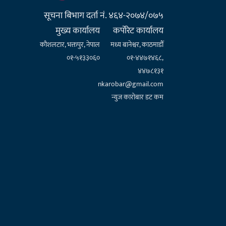
सूचना बिभाग दर्ता नं. ४६४-२०७४/०७५
मुख्य कार्यालय
कर्पाेरेट कार्यालय
कौशलटार, भक्तपुर, नेपाल
मध्य बानेश्वर, काठमाडौँ
०१-५१३३०६०
०१-४४७१४६८,
४४७८१३१
nkarobar@gmail.com
न्युज कारोबार डट कम