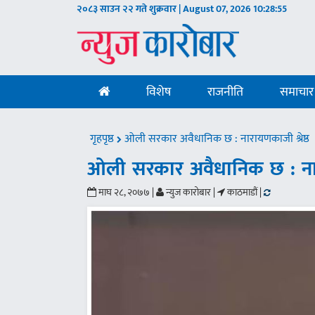
२०८३ साउन २२ गते शुक्रवार | August 07, 2026
10:28:55
विशेष
राजनीति
समाचार
गृहपृष्ठ
ओली सरकार अवैधानिक छ : नारायणकाजी श्रेष्ठ
ओली सरकार अवैधानिक छ : नारा
माघ २८, २०७७ |
न्युज कारोबार |
काठमाडौं |