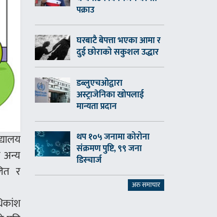
पक्राउ
घरबाटै बेपत्ता भएका आमा र
दुई छोराको सकुशल उद्धार
डब्लुएचओद्वारा
अस्ट्राजेनिका खोपलाई
मान्यता प्रदान
थप १०५ जनामा कोरोना
्यालय
संक्रमण पुष्टि, ९९ जना
 अन्य
डिस्चार्ज
लित र
अरु समाचार
धिकांश