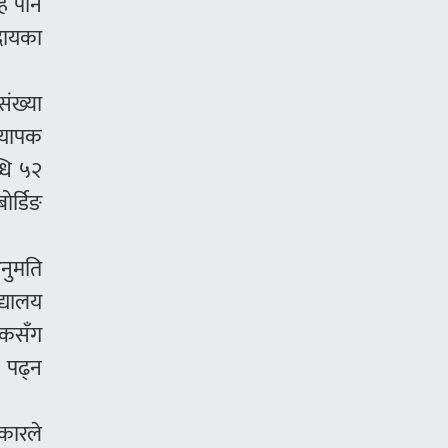
हे पनि
दायका
संख्या
ध्यापक
्धि ५२
ोर्डिङ
अनुमति
द्यालय
वकसँग
ी पढ्न
रकारले