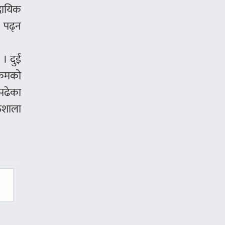
दायिक
ा पढ्न
 । दुई
रकमको
 पढेका
ठशाला