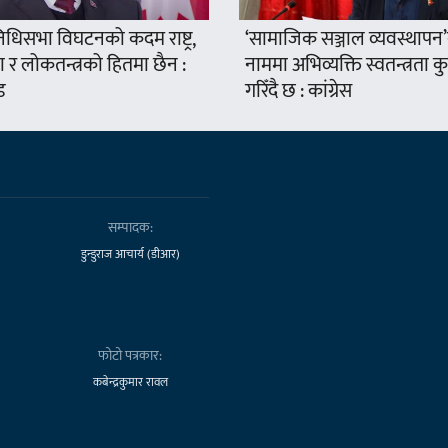
निधिसभा विघटनको कदम राष्ट्र,
‘सामाजिक सञ्जाल व्यवस्थापन
 र लोकतन्त्रको हितमा छैन :
नाममा अभिव्यक्ति स्वतन्त्रता क
ड
गरिँदै छ : कांग्रेस
सम्पादक:
डुन्डुराज आचार्य (डीआर)
फोटो पत्रकार:
कबेन्द्रकुमार रावल