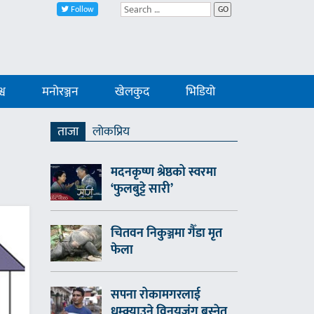
Follow
GO
्व
मनोरञ्जन
खेलकुद
भिडियो
ताजा
लाेकप्रिय
मदनकृष्ण श्रेष्ठको स्वरमा
‘फुलबुट्टे सारी’
चितवन निकुञ्जमा गैँडा मृत
फेला
सपना रोकामगरलाई
धम्क्याउने विनयजंग बस्नेत