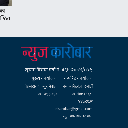
’का
ुण्ठित
सूचना बिभाग दर्ता नं. ४६४-२०७४/०७५
मुख्य कार्यालय
कर्पाेरेट कार्यालय
कौशलटार, भक्तपुर, नेपाल
मध्य बानेश्वर, काठमाडौँ
०१-५१३३०६०
०१-४४७१४६८,
४४७८१३१
nkarobar@gmail.com
न्युज कारोबार डट कम