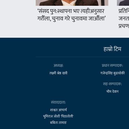
‘संसद पुन:स्थापना भए त्यहीअनुसार
प्रति
गरौँला, चुनाव गरे चुनावमा जाऔँला’
जनता
प्रचण्
हाम्राे टिम
अध्यक्ष:
प्रधान सम्पादक:
लक्ष्मी श्रेष्ठ खत्री
गजेन्द्रसिंह बुढाथोकी
सह-सम्पादक:
भीम देवान
संवाददाता:
शाश्वत आचार्य
भूमिराज जोशी 'पिठातोली'
बबिता तामाङ