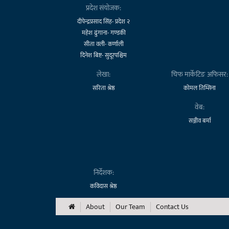
प्रदेश संयोजक:
दीपेन्द्रप्रसाद सिंह- प्रदेश २
महेश ढुंगाना- गण्डकी
सीता वली- कर्णाली
दिनेश बिष्ट- सुदूरपश्चिम
लेखा:
चिफ मार्केटिङ अफिसर:
सरिता श्रेष्ठ
कोमल तिम्सिना
वेब:
सञ्जीव बर्मा
निर्देशक:
कविदास श्रेष्ठ
About
Our Team
Contact Us