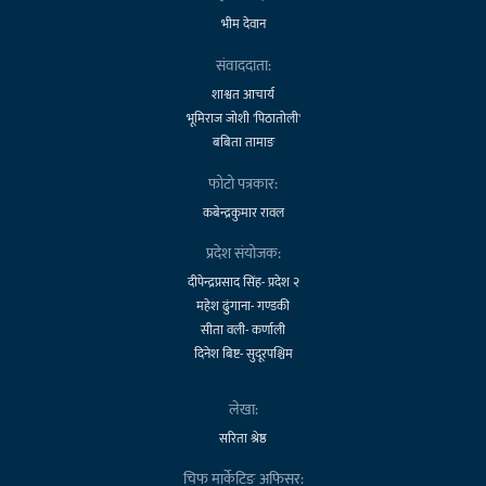
भीम देवान
संवाददाता:
शाश्वत आचार्य
भूमिराज जोशी 'पिठातोली'
बबिता तामाङ
फोटो पत्रकार:
कबेन्द्रकुमार रावल
प्रदेश संयोजक:
दीपेन्द्रप्रसाद सिंह- प्रदेश २
महेश ढुंगाना- गण्डकी
सीता वली- कर्णाली
दिनेश बिष्ट- सुदूरपश्चिम
लेखा:
सरिता श्रेष्ठ
चिफ मार्केटिङ अफिसर: