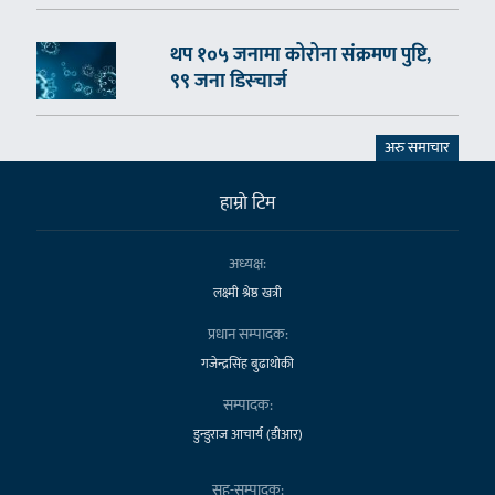
थप १०५ जनामा कोरोना संक्रमण पुष्टि,
९९ जना डिस्चार्ज
अरु समाचार
हाम्राे टिम
अध्यक्ष:
लक्ष्मी श्रेष्ठ खत्री
प्रधान सम्पादक:
गजेन्द्रसिंह बुढाथोकी
सम्पादक:
डुन्डुराज आचार्य (डीआर)
सह-सम्पादक: