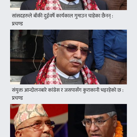
सांसदहरुले बाँकी दुईवर्षे कार्यकाल गुमाउन चाहेका छैनन् :
प्रचण्ड
संयुक्त आन्दोलनबारे कांग्रेस र जसपासँग कुराकानी भइरहेको छ :
प्रचण्ड