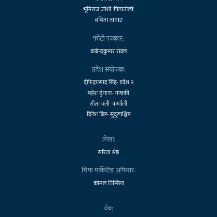
भूमिराज जोशी 'पिठातोली'
बबिता तामाङ
फोटो पत्रकार:
कबेन्द्रकुमार रावल
प्रदेश संयोजक:
दीपेन्द्रप्रसाद सिंह- प्रदेश २
महेश ढुंगाना- गण्डकी
सीता वली- कर्णाली
दिनेश बिष्ट- सुदूरपश्चिम
लेखा:
सरिता श्रेष्ठ
चिफ मार्केटिङ अफिसर:
कोमल तिम्सिना
वेब: