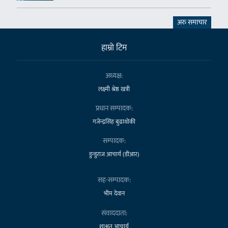
अरु समाचार
हाम्राे टिम
अध्यक्ष:
लक्ष्मी श्रेष्ठ खत्री
प्रधान सम्पादक:
गजेन्द्रसिंह बुढाथोकी
सम्पादक:
डुन्डुराज आचार्य (डीआर)
सह-सम्पादक:
भीम देवान
संवाददाता:
शाश्वत आचार्य