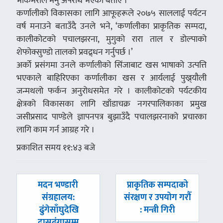
भोकमरीले मर्नु अपराध भएको बताए ।
कर्णालीको विकासका लागि आफूहरूले २०७५ साललाई पर्यटन
वर्ष मनाउने बताउँदै उनले भने, ‘कर्णालीका प्राकृतिक सम्पदा,
कालीकोटको पचालझरना, मुगुको रारा ताल र डोल्पाको
शेफोक्सुण्डो तालको प्रवद्र्धन गर्नुपर्छ ।’
अर्काे प्रसंगमा उनले कर्णालीको सिंजाबाट खस भाषाको उत्पत्ति
भएकाले बाहिरिएका कर्णालीका खस र आर्यलाई पुख्र्यौली
जन्मथलो फर्कन अनुरोधसमेत गरे । कालीकोटको पर्यटकीय
क्षेत्रको विकासका लागि खाँडाचक्र नगरपालिकाका प्रमुख
जसीप्रसाद पाण्डेले ज्ञापनपत्र बुझाउँदै पचालझरनाको प्रचारका
लागि काम गर्न आग्रह गरे ।
प्रकाशित समय ११:४३ बजे
पछिल्लाे
अघिल्लाे
मदन भण्डारी
प्राकृतिक सम्पदाको
-
-
संग्रहालय:
संरक्षण र उपयोग गरौँ
ढुंगेसाँघुदेखि
: मन्त्री गिरी
दासढुंगासम्म