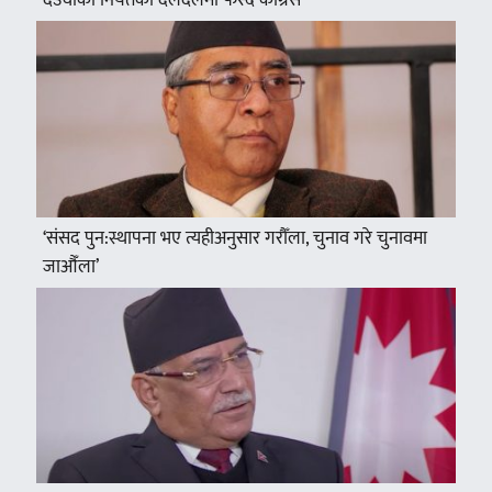
देउवाको नियतको दलदलमा फस्दै कांग्रेस
‘संसद पुन:स्थापना भए त्यहीअनुसार गरौँला, चुनाव गरे चुनावमा
जाऔँला’