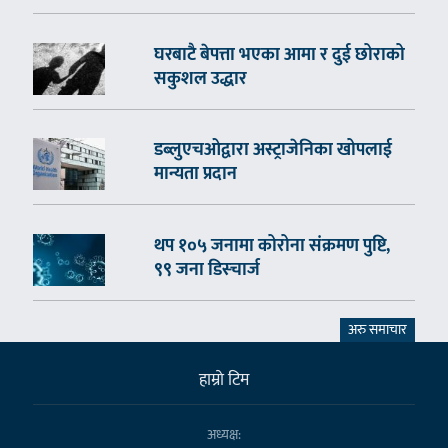
घरबाटै बेपत्ता भएका आमा र दुई छोराको
सकुशल उद्धार
डब्लुएचओद्वारा अस्ट्राजेनिका खोपलाई
मान्यता प्रदान
थप १०५ जनामा कोरोना संक्रमण पुष्टि,
९९ जना डिस्चार्ज
अरु समाचार
हाम्राे टिम
अध्यक्ष: