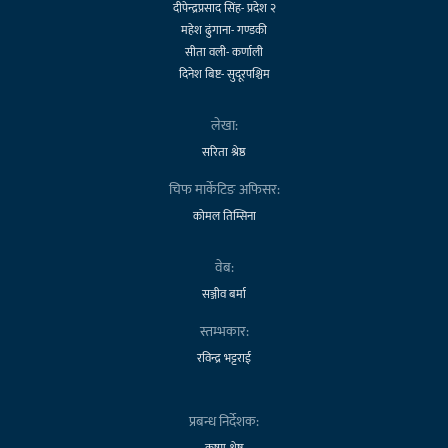
दीपेन्द्रप्रसाद सिंह- प्रदेश २
महेश ढुंगाना- गण्डकी
सीता वली- कर्णाली
दिनेश बिष्ट- सुदूरपश्चिम
लेखा:
सरिता श्रेष्ठ
चिफ मार्केटिङ अफिसर:
कोमल तिम्सिना
वेब:
सञ्जीव बर्मा
स्तम्भकार:
रविन्द्र भट्टराई
प्रबन्ध निर्देशक:
कृष्ण श्रेष्ठ