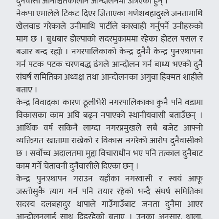
दुनैवासी अनिश्चितकालीन आन्दोलनमा उत्रिएका हुन् ।
नेकपा एमालेले टिकट दिएर जिताएका गणेशबहादुरले जनतामाथि
खेलवाड गरेकाले उनीमाथि पार्टीले कारवाही गर्नुपर्ने उनीहरुको
माग छ । बुधबार डोल्पाको सदरमुकाममा रहेका होटल पसल र
बजार बन्द रह्यो । नगरपालिकाको केन्द्र दुनैमै केन्द्र पुनःस्थापना
गर्न पटक पटक चरणबद्ध ढंगले आन्दोलन गर्न बाध्य भएको दुनै
संघर्ष समितिका अध्यक्ष तथा आन्दोलनका अगुवा हिक्मत शाहीले
बताए ।
केन्द्र विवादका कारण ठूलीभेरी नगरपालिकाका कुनै पनि वडामा
विकासका काम अघि बढ्न नपाएको स्थानीयवासी बताउँछन् ।
आर्थिक वर्ष सकिनै लाग्दा नगरप्रमुखले सबै बजेट आफ्नो
व्यक्तिगत खातामा राखेको र विकास नगरेको आरोप दुनैवासीको
छ । सर्वोच्च अदालतमा मुद्दा विचाराधीन भए पनि तत्काल दुनैबाट
काम गर्ने चेतावनी दुनैवासीले दिएका छन् ।
केन्द्र पुनःस्थापन गराउन यहाँका नगरवासी र स्वयं आफू
जस्तोसुकै त्याग गर्न पनि तयार रहेको भन्दै संघर्ष समितिका
सदस्य दलबहादुर थापाले गाउँगाउँबाट जनता दुनैमा आएर
आन्दोलनलाई साथ दिइरहेको बताए । उनका अनुसार, थाला,