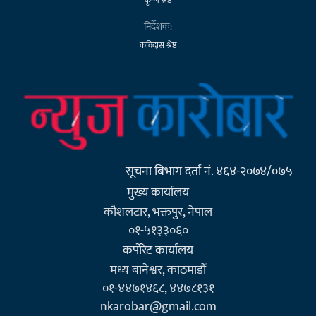
निर्देशक:
कविदास श्रेष्ठ
सूचना बिभाग दर्ता नं. ४६४-२०७४/०७५
मुख्य कार्यालय
कौशलटार, भक्तपुर, नेपाल
०१-५१३३०६०
कर्पाेरेट कार्यालय
मध्य बानेश्वर, काठमाडौँ
०१-४४७१४६८, ४४७८१३१
nkarobar@gmail.com