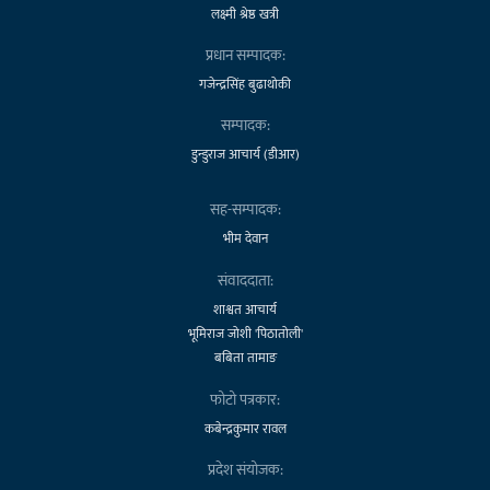
लक्ष्मी श्रेष्ठ खत्री
प्रधान सम्पादक:
गजेन्द्रसिंह बुढाथोकी
सम्पादक:
डुन्डुराज आचार्य (डीआर)
सह-सम्पादक:
भीम देवान
संवाददाता:
शाश्वत आचार्य
भूमिराज जोशी 'पिठातोली'
बबिता तामाङ
फोटो पत्रकार:
कबेन्द्रकुमार रावल
प्रदेश संयोजक: