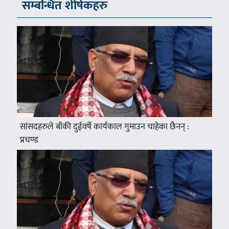
सम्बन्धित शीर्षकहरु
सांसदहरुले बाँकी दुईवर्षे कार्यकाल गुमाउन चाहेका छैनन् :
प्रचण्ड