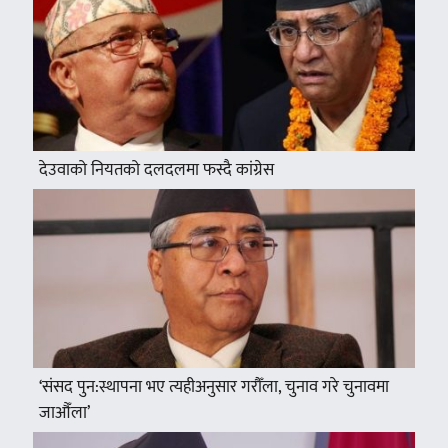
देउवाको नियतको दलदलमा फस्दै कांग्रेस
‘संसद पुन:स्थापना भए त्यहीअनुसार गरौँला, चुनाव गरे चुनावमा
जाऔँला’