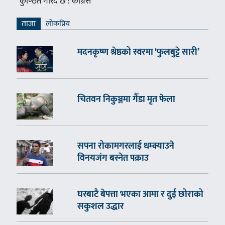
कुण्ठित गरिँदै छ : कांग्रेस
ताजा
लाेकप्रिय
मदनकृष्ण श्रेष्ठको स्वरमा ‘फुलबुट्टे सारी’
चितवन निकुञ्जमा गैँडा मृत फेला
सपना रोकामगरलाई धम्क्याउने
विनयजंग बस्नेत पक्राउ
घरबाटै बेपत्ता भएका आमा र दुई छोराको
सकुशल उद्धार