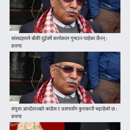
सांसदहरुले बाँकी दुईवर्षे कार्यकाल गुमाउन चाहेका छैनन् :
प्रचण्ड
संयुक्त आन्दोलनबारे कांग्रेस र जसपासँग कुराकानी भइरहेको छ :
प्रचण्ड