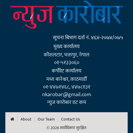
सूचना बिभाग दर्ता नं. ४६४-२०७४/०७५
मुख्य कार्यालय
कौशलटार, भक्तपुर, नेपाल
०१-५१३३०६०
कर्पाेरेट कार्यालय
मध्य बानेश्वर, काठमाडौँ
०१-४४७१४६८, ४४७८१३१
nkarobar@gmail.com
न्युज कारोबार डट कम
About
Our Team
Contact Us
© 2026 सर्वाधिकार सुरक्षित