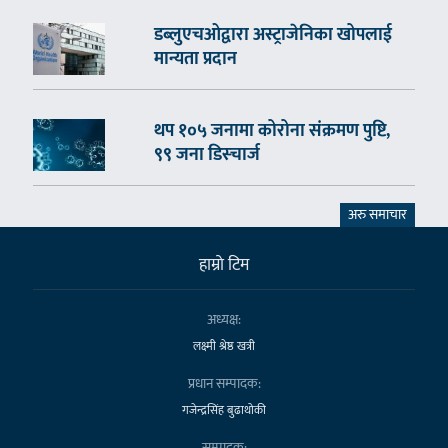
डब्लुएचओद्वारा अस्ट्राजेनिका खोपलाई
मान्यता प्रदान
थप १०५ जनामा कोरोना संक्रमण पुष्टि,
९९ जना डिस्चार्ज
अरु समाचार
हाम्राे टिम
अध्यक्ष:
लक्ष्मी श्रेष्ठ खत्री
प्रधान सम्पादक:
गजेन्द्रसिंह बुढाथोकी
सम्पादक: