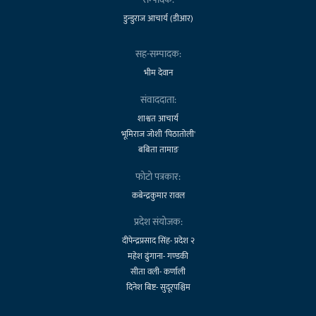
डुन्डुराज आचार्य (डीआर)
सह-सम्पादक:
भीम देवान
संवाददाता:
शाश्वत आचार्य
भूमिराज जोशी 'पिठातोली'
बबिता तामाङ
फोटो पत्रकार:
कबेन्द्रकुमार रावल
प्रदेश संयोजक:
दीपेन्द्रप्रसाद सिंह- प्रदेश २
महेश ढुंगाना- गण्डकी
सीता वली- कर्णाली
दिनेश बिष्ट- सुदूरपश्चिम