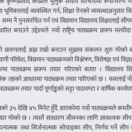
ेशक कृष्णप्रसाद काप्रीले मुलुक संघीय संरचनामा रूपान्तरण ग
नीय भूमिकालाई व्यवस्थित गर्न, शिक्षा ऐनको व्यवस्थाअनुसार वि
१२ सम्म नै पुनसंरचित गर्न एवं विद्यमान विद्यालय शिक्षालाई सी
 बनाउने उद्देश्यले नयाँ राष्ट्रिय पाठ्यक्रम प्रारूप मस्यौद
 प्रारुपलाई अझ राम्रो बनाउन सुझाव संकलन शुरु गरेको ब
यापी परिवेश, विद्यमान पाठ्यक्रमको विश्लेषण, विशेषज्ञ एवं विज्
मा पाठ्यक्रम प्रारूप तयार गरिएको बताए । विद्यालय शिक
्यमिक तहको आधारमा पाठ्यक्रम तयार पारिएको छ । यसलाई प
्रम तयार पार्दा पूर्णांङ्कको सट्टा पाठघण्टा र वार्षिक कार्यघ
ो ३५ देखि ४५ मिनेट हुँदै आएकोमा नयाँ पाठ्यक्रमले कम्त
तयार गरेको छ । त्यस्तै साधारण जीवनका लागि आवश्यक सीप 
त्मक तथा सिर्जनात्मक सोचाइका सीप, निर्णय गर्ने सीप र द्