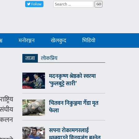
Follow
GO
्व
मनोरञ्जन
खेलकुद
भिडियो
ताजा
लाेकप्रिय
मदनकृष्ण श्रेष्ठको स्वरमा
‘फुलबुट्टे सारी’
्ट्रिय
चितवन निकुञ्जमा गैँडा मृत
 संघीय
फेला
 संकलन
सपना रोकामगरलाई
धम्क्याउने विनयजंग बस्नेत