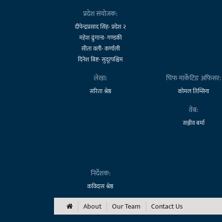
प्रदेश संयोजक:
दीपेन्द्रप्रसाद सिंह- प्रदेश २
महेश ढुंगाना- गण्डकी
सीता वली- कर्णाली
दिनेश बिष्ट- सुदूरपश्चिम
लेखा:
चिफ मार्केटिङ अफिसर:
सरिता श्रेष्ठ
कोमल तिम्सिना
वेब:
सञ्जीव बर्मा
निर्देशक:
कविदास श्रेष्ठ
About
Our Team
Contact Us