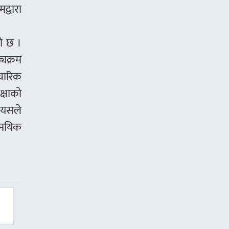
द्वारा
को छ ।
्यक्रम
चारिक
क्षाको
। यसले
ामयिक