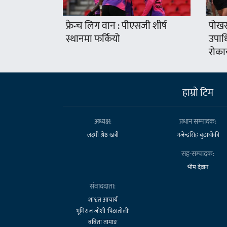
फ्रेन्च लिग वान : पीएसजी शीर्ष
पोखरा
स्थानमा फर्कियो
उपाध
रोका
हाम्राे टिम
अध्यक्ष:
प्रधान सम्पादक:
लक्ष्मी श्रेष्ठ खत्री
गजेन्द्रसिंह बुढाथोकी
सह-सम्पादक:
भीम देवान
संवाददाता:
शाश्वत आचार्य
भूमिराज जोशी 'पिठातोली'
बबिता तामाङ