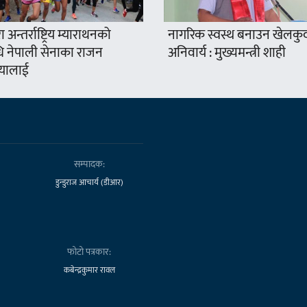
 अन्तर्राष्ट्रिय म्याराथनको
नागरिक स्वस्थ बनाउन खेलकु
ि नेपाली सेनाका राजन
अनिवार्य : मुख्यमन्त्री शाही
यालाई
सम्पादक:
डुन्डुराज आचार्य (डीआर)
फोटो पत्रकार:
कबेन्द्रकुमार रावल