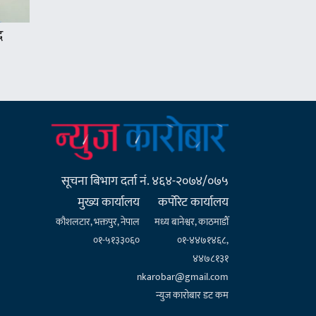
द
सूचना बिभाग दर्ता नं. ४६४-२०७४/०७५
मुख्य कार्यालय
कर्पाेरेट कार्यालय
कौशलटार, भक्तपुर, नेपाल
मध्य बानेश्वर, काठमाडौँ
०१-५१३३०६०
०१-४४७१४६८,
४४७८१३१
nkarobar@gmail.com
न्युज कारोबार डट कम