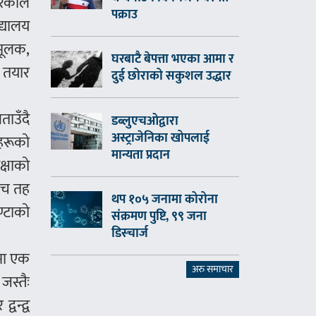
रेकाले
पक्राउ
द्यालय
पमूलक,
घरबाटै बेपत्ता भएका आमा र
ा तयार
दुई छोराको सकुशल उद्धार
ताउँदै
डब्लुएचओद्वारा
अस्ट्राजेनिका खोपलाई
ञहरूको
मान्यता प्रदान
्षाको
ाँच तह
थप १०५ जनामा कोरोना
ण्टाको
संक्रमण पुष्टि, ९९ जना
डिस्चार्ज
ीमा एक
अरु समाचार
जस्तैः
वन्द्व