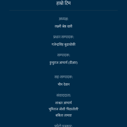
हाम्राे टिम
अध्यक्ष:
लक्ष्मी श्रेष्ठ खत्री
प्रधान सम्पादक:
गजेन्द्रसिंह बुढाथोकी
सम्पादक:
डुन्डुराज आचार्य (डीआर)
सह-सम्पादक:
भीम देवान
संवाददाता:
शाश्वत आचार्य
भूमिराज जोशी 'पिठातोली'
बबिता तामाङ
फोटो पत्रकार: