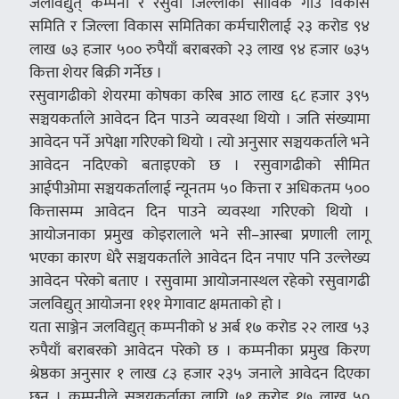
जलविद्युत् कम्पनी र रसुवा जिल्लाका साविक गाउँ विकास
समिति र जिल्ला विकास समितिका कर्मचारीलाई २३ करोड ९४
लाख ७३ हजार ५०० रुपैयाँ बराबरको २३ लाख ९४ हजार ७३५
कित्ता शेयर बिक्री गर्नेछ ।
रसुवागढीको शेयरमा कोषका करिब आठ लाख ६८ हजार ३९५
सञ्चयकर्ताले आवेदन दिन पाउने व्यवस्था थियो । जति संख्यामा
आवेदन पर्ने अपेक्षा गरिएको थियो । त्यो अनुसार सञ्चयकर्ताले भने
आवेदन नदिएको बताइएको छ । रसुवागढीको सीमित
आईपीओमा सञ्चयकर्तालाई न्यूनतम ५० कित्ता र अधिकतम ५००
कित्तासम्म आवेदन दिन पाउने व्यवस्था गरिएको थियो ।
आयोजनाका प्रमुख कोइरालाले भने सी–आस्बा प्रणाली लागू
भएका कारण धेरै सञ्चयकर्ताले आवेदन दिन नपाए पनि उल्लेख्य
आवेदन परेको बताए । रसुवामा आयोजनास्थल रहेको रसुवागढी
जलविद्युत् आयोजना १११ मेगावाट क्षमताको हो ।
यता साञ्जेन जलविद्युत् कम्पनीको ४ अर्ब १७ करोड २२ लाख ५३
रुपैयाँ बराबरको आवेदन परेको छ । कम्पनीका प्रमुख किरण
श्रेष्ठका अनुसार १ लाख ८३ हजार २३५ जनाले आवेदन दिएका
छन् । कम्पनीले सञ्चयकर्ताका लागि ७१ करोड १७ लाख ५०