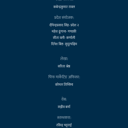
कबेन्द्रकुमार रावल
प्रदेश संयोजक:
दीपेन्द्रप्रसाद सिंह- प्रदेश २
महेश ढुंगाना- गण्डकी
सीता वली- कर्णाली
दिनेश बिष्ट- सुदूरपश्चिम
लेखा:
सरिता श्रेष्ठ
चिफ मार्केटिङ अफिसर:
कोमल तिम्सिना
वेब:
सञ्जीव बर्मा
स्तम्भकार:
रविन्द्र भट्टराई