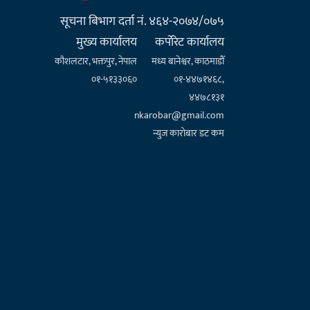
सूचना बिभाग दर्ता नं. ४६४-२०७४/०७५
मुख्य कार्यालय
कर्पाेरेट कार्यालय
कौशलटार, भक्तपुर, नेपाल
मध्य बानेश्वर, काठमाडौँ
०१-५१३३०६०
०१-४४७१४६८,
४४७८१३१
nkarobar@gmail.com
न्युज कारोबार डट कम