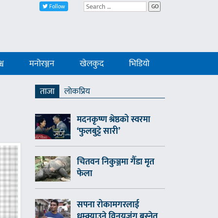
Follow
GO
्व
मनोरञ्जन
खेलकुद
भिडियो
ताजा
लाेकप्रिय
मदनकृष्ण श्रेष्ठको स्वरमा
‘फुलबुट्टे सारी’
चितवन निकुञ्जमा गैँडा मृत
फेला
सपना रोकामगरलाई
धम्क्याउने विनयजंग बस्नेत