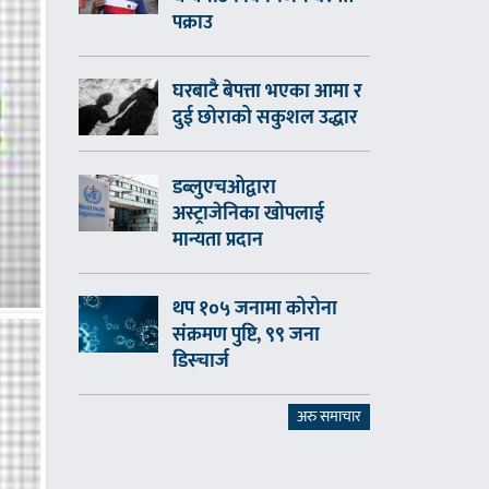
पक्राउ
घरबाटै बेपत्ता भएका आमा र
दुई छोराको सकुशल उद्धार
डब्लुएचओद्वारा
अस्ट्राजेनिका खोपलाई
मान्यता प्रदान
थप १०५ जनामा कोरोना
संक्रमण पुष्टि, ९९ जना
डिस्चार्ज
अरु समाचार