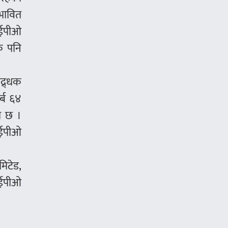
भावित
आईपीओ
क पनि
्र्धक
र्ब ६४
ो छ ।
आईपीओ
मिटेड,
 आईपीओ