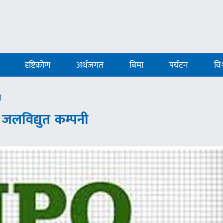
दृष्टिकोण
अर्थजगत
बिमा
पर्यटन
विश
ी
लविद्युत कम्पनी