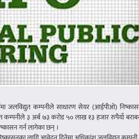
्डमा जलविद्युत कम्पनीले साधारण सेयर (आईपीओ) निष्कासन
त कम्पनीले ३ अर्ब ७३ करोड ५० लाख १३ हजार रुपैयाँ बरा
कासन गर्न लागेका छन् ।
िष्कासनका लागि आवेदन दिनेमा अधिकांश जलविद्युत कम्पनी