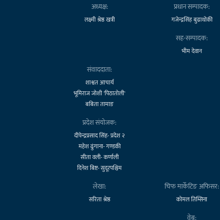
अध्यक्ष:
प्रधान सम्पादक:
लक्ष्मी श्रेष्ठ खत्री
गजेन्द्रसिंह बुढाथोकी
सह-सम्पादक:
भीम देवान
संवाददाता:
शाश्वत आचार्य
भूमिराज जोशी 'पिठातोली'
बबिता तामाङ
प्रदेश संयोजक:
दीपेन्द्रप्रसाद सिंह- प्रदेश २
महेश ढुंगाना- गण्डकी
सीता वली- कर्णाली
दिनेश बिष्ट- सुदूरपश्चिम
लेखा:
चिफ मार्केटिङ अफिसर:
सरिता श्रेष्ठ
कोमल तिम्सिना
वेब: