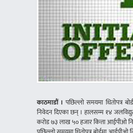
काठमाडौं ।
पछिल्लो समयमा धितोपत्र बोर
निवेदन दिएका छन् । हालसम्म १४ जलविद्यु
करोड ७३ लाख ५० हजार कित्ता आईपीओ निष्
पछिल्लो समयमा धितोपत्र बोर्डमा आईपीओ न