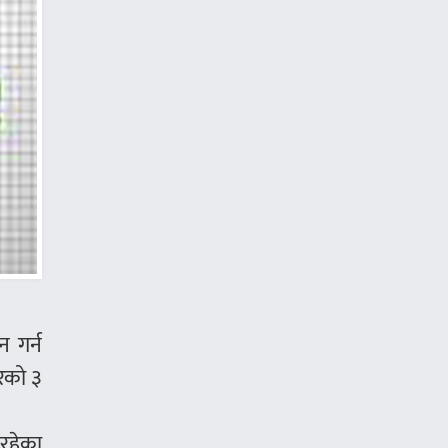
 गर्न
बरको ३
 रहेका