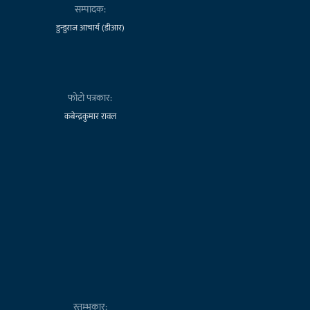
सम्पादक:
डुन्डुराज आचार्य (डीआर)
फोटो पत्रकार:
कबेन्द्रकुमार रावल
स्तम्भकार: