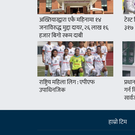
अख्तियारद्वारा एकै महिनामा १४
टेस्ट 
जनाविरुद्ध मुद्दा दायर, २६ लाख १६
३१७ 
हजार बिगो रकम दाबी
राष्ट्रिय महिला लिग : एपीएफ
प्रधा
उपाधिनजिक
गर्न द
सार्व
हाम्राे टिम