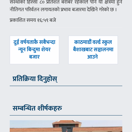
संस्थाको हिस्सा ८० प्रतिशत बराबर रहेकाले पनि यो क्षेत्रमा हुने
नीतिगत परिर्वतन लगायतको प्रभाव बजारमा देखिने गरेको छ ।
प्रकाशित समय १६:५९ बजे
पछिल्लाे
अघिल्लाे
दुई वर्षयताकै सबैभन्दा
काठमाडौं वर्ल्ड स्कुल
-
-
न्यून बिन्दुमा शेयर
बैशाखबाट सञ्चालनमा
बजार
आउने
प्रतिक्रिया दिनुहोस्
सम्बन्धित शीर्षकहरु