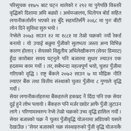
परिसूचक ११७५ बाट घट्न थालेको र २९२ मा पुगेपछि विस्तारै
वृद्धिको दिशामा अघि बढ्यो । अर्थमन्त्रालय, धितोपत्र बोर्ड सहित
लगानीकर्तासँग भएको ११ बुँदे सहमतिसँगै २०६८ मा पुनः बीटी
लोन दिने सुविधा सुरु भयो ।
नेप्सेले २०७३ साउन १२ मा १८८१ मा तेस्रो चक्रको नयाँ रेकर्ड
बनायो । यो उचाई बन्नुमा पुँजीको सुलभता जस्ता अन्य विभिन्न
कारण होलान् । सेयरको विद्युतीय अभिलेखीकरण (सेयर डिम्याट)
हुँदा कारोबार समय घट्नुले पनि बजारमा सुधार ल्याउन एक
हदसम्म काम गर्यो । तर, सबैभन्दा महत्वपूर्ण भयो, चुक्ता पुँजीमा
गरिएको वृद्धि । राष्ट्र बैंकले २०७२ साउन ७ मा मौद्रिक नीति
ल्याएर बैंक तथा वित्तीय संस्थाको चुक्ता पुँजीमा ८ गुणाले वृद्धि
गर्यो ।
सेयर लगानीकर्ताहरुमा बैंकहरुले हकप्रद नै दिँदा पनि एक सेयर
दुई हुने लोभ पलायो । बैंकहरु पनि मर्जर छाडेर आफै पुँजी जुटाउन
लागे । परिणामस्वरुप नेप्से तेस्रो चक्रको उच्च वृद्धि हासिल गर्यो ।
सेयर बजारको चक्र नै चुक्ता पुँजीवृद्धि योजनामा अडिएको यसले
देखाउँछ । ‘सेयर बजारको चक्र संस्थाहरुको पुँजी वृद्धि योजनाकै