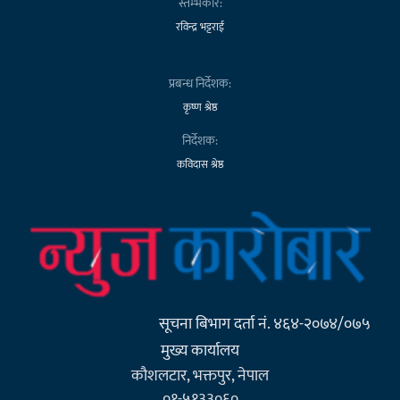
स्तम्भकार:
रविन्द्र भट्टराई
प्रबन्ध निर्देशक:
कृष्ण श्रेष्ठ
निर्देशक:
कविदास श्रेष्ठ
सूचना बिभाग दर्ता नं. ४६४-२०७४/०७५
मुख्य कार्यालय
कौशलटार, भक्तपुर, नेपाल
०१-५१३३०६०