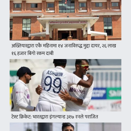
अख्तियारद्वारा एकै महिनामा १४ जनाविरुद्ध मुद्दा दायर, २६ लाख
१६ हजार बिगो रकम दाबी
टेस्ट क्रिकेट: भारतद्वारा इंगल्यान्ड ३१७ रनले पराजित