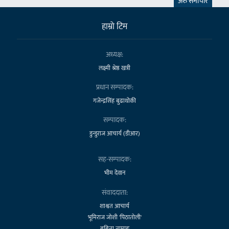
अरु समाचार
हाम्राे टिम
अध्यक्ष:
लक्ष्मी श्रेष्ठ खत्री
प्रधान सम्पादक:
गजेन्द्रसिंह बुढाथोकी
सम्पादक:
डुन्डुराज आचार्य (डीआर)
सह-सम्पादक:
भीम देवान
संवाददाता:
शाश्वत आचार्य
भूमिराज जोशी 'पिठातोली'
बबिता तामाङ