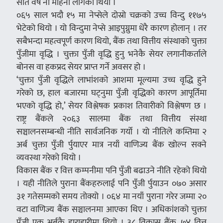
सात वर्ष नौं महिना लागेको थियो ।
०६५ साल भदौ १५ मा नेप्सेले दोस्रो चक्रको उच्च विन्दु ११७५
भेटेको थियो । यो विन्दुमा नेप्से आइपुग्नुमा धेरै कारण होलान् । तर
सबैभन्दा महत्वपूर्ण कारण थियो, बैंक तथा वित्तीय संस्थाको चुक्ता
पुँजीमा वृद्धि । चुक्ता पुँजी वृद्धि हुनु भनेकै सेयर लगानीकर्ताले
बोनस वा हकप्रद सेयर प्राप्त गर्ने अवसर हो ।
‘चुक्ता पुँजी वृद्धिले लाभांशको आशमा मूल्यमा उच्च वृद्धि हुने
गरेको छ, हाल बजारमा घट्नुमा पुँजी वृद्धिको कारण आपूर्तिमा
भएको वृद्धि हो,’ सेयर विश्लेषक प्रकाश तिवारीको विश्लेषण छ ।
राष्ट्र बैंकले २०६३ सालमा बैंक तथा वित्तीय संस्था
सञ्चालनसम्बन्धी नीति सार्वजनिक गर्यो । यो नीतिले कम्तिमा २
अर्ब चुक्ता पुँजी र्पुयाएर मात्र नयाँ वाणिज्य बैंक खोल्न सक्ने
व्यवस्था गरेको थियो ।
विकास बैंक र वित्त कम्पनीमा पनि पुँजी बढाउने नीति रहेको थियो
। यही नीतिले पुराना बैंकहरुलाई पनि पुँजी र्पुयाउन ०७० असार
३१ गतेसम्मको समय तोक्यो । ०६४ मा नयाँ पुराना गरेर जम्मा २०
वटा वाणिज्य बैंक सञ्चालनमा आएका थिए । अधिकांशको चुक्ता
पुँजी एक अर्बकै हाराहारीमा थियो । ३८ विकास बैंक, ७४ वित्त