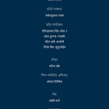
फोटो पत्रकार:
कबेन्द्रकुमार रावल
प्रदेश संयोजक:
दीपेन्द्रप्रसाद सिंह- प्रदेश २
महेश ढुंगाना- गण्डकी
सीता वली- कर्णाली
दिनेश बिष्ट- सुदूरपश्चिम
लेखा:
सरिता श्रेष्ठ
चिफ मार्केटिङ अफिसर:
कोमल तिम्सिना
वेब:
सञ्जीव बर्मा