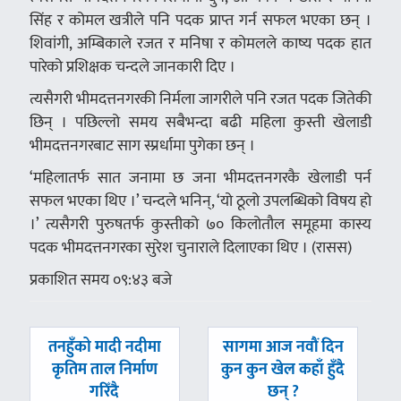
सिंह र कोमल खत्रीले पनि पदक प्राप्त गर्न सफल भएका छन् ।
शिवांगी, अम्बिकाले रजत र मनिषा र कोमलले काष्य पदक हात
पारेको प्रशिक्षक चन्दले जानकारी दिए ।
त्यसैगरी भीमदत्तनगरकी निर्मला जागरीले पनि रजत पदक जितेकी
छिन् । पछिल्लो समय सबैभन्दा बढी महिला कुस्ती खेलाडी
भीमदत्तनगरबाट साग स्प्रर्धामा पुगेका छन् ।
‘महिलातर्फ सात जनामा छ जना भीमदत्तनगरकै खेलाडी पर्न
सफल भएका थिए ।’ चन्दले भनिन्, ‘यो ठूलो उपलब्धिको विषय हो
।’ त्यसैगरी पुरुषतर्फ कुस्तीको ७० किलोतौल समूहमा कास्य
पदक भीमदत्तनगरका सुरेश चुनाराले दिलाएका थिए । (रासस)
प्रकाशित समय ०९:४३ बजे
पछिल्लाे
अघिल्लाे
तनहुँको मादी नदीमा
सागमा आज नवौं दिन
-
-
कृतिम ताल निर्माण
कुन कुन खेल कहाँ हुँदै
गरिँदै
छन् ?