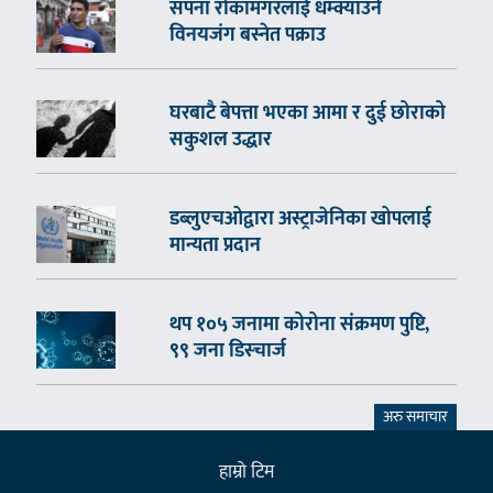
सपना रोकामगरलाई धम्क्याउने
विनयजंग बस्नेत पक्राउ
घरबाटै बेपत्ता भएका आमा र दुई छोराको
सकुशल उद्धार
डब्लुएचओद्वारा अस्ट्राजेनिका खोपलाई
मान्यता प्रदान
थप १०५ जनामा कोरोना संक्रमण पुष्टि,
९९ जना डिस्चार्ज
अरु समाचार
हाम्राे टिम