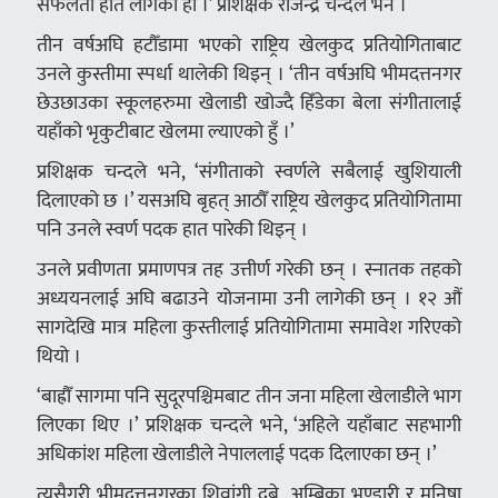
सफलता हात लागेको हो ।’ प्रशिक्षक राजेन्द्र चन्दले भने ।
तीन वर्षअघि हटौँडामा भएको राष्ट्रिय खेलकुद प्रतियोगिताबाट
उनले कुस्तीमा स्पर्धा थालेकी थिइन् । ‘तीन वर्षअघि भीमदत्तनगर
छेउछाउका स्कूलहरुमा खेलाडी खोज्दै हिँडेका बेला संगीतालाई
यहाँको भृकुटीबाट खेलमा ल्याएको हुँ ।’
प्रशिक्षक चन्दले भने, ‘संगीताको स्वर्णले सबैलाई खुशियाली
दिलाएको छ ।’ यसअघि बृहत् आठौँ राष्ट्रिय खेलकुद प्रतियोगितामा
पनि उनले स्वर्ण पदक हात पारेकी थिइन् ।
उनले प्रवीणता प्रमाणपत्र तह उत्तीर्ण गरेकी छन् । स्नातक तहको
अध्ययनलाई अघि बढाउने योजनामा उनी लागेकी छन् । १२ औं
सागदेखि मात्र महिला कुस्तीलाई प्रतियोगितामा समावेश गरिएको
थियो ।
‘बाह्रौँ सागमा पनि सुदूरपश्चिमबाट तीन जना महिला खेलाडीले भाग
लिएका थिए ।’ प्रशिक्षक चन्दले भने, ‘अहिले यहाँबाट सहभागी
अधिकांश महिला खेलाडीले नेपाललाई पदक दिलाएका छन् ।’
त्यसैगरी भीमदत्तनगरका शिवांगी दुबे, अम्बिका भण्डारी र मनिषा