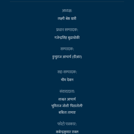
अध्यक्ष:
लक्ष्मी श्रेष्ठ खत्री
प्रधान सम्पादक:
गजेन्द्रसिंह बुढाथोकी
सम्पादक:
डुन्डुराज आचार्य (डीआर)
सह-सम्पादक:
भीम देवान
संवाददाता:
शाश्वत आचार्य
भूमिराज जोशी 'पिठातोली'
बबिता तामाङ
फोटो पत्रकार:
कबेन्द्रकुमार रावल