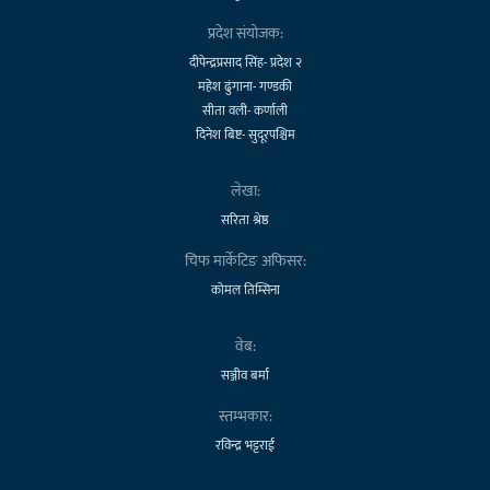
प्रदेश संयोजक:
दीपेन्द्रप्रसाद सिंह- प्रदेश २
महेश ढुंगाना- गण्डकी
सीता वली- कर्णाली
दिनेश बिष्ट- सुदूरपश्चिम
लेखा:
सरिता श्रेष्ठ
चिफ मार्केटिङ अफिसर:
कोमल तिम्सिना
वेब:
सञ्जीव बर्मा
स्तम्भकार:
रविन्द्र भट्टराई