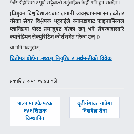
फेरि दोहोरिन्छ र पूर्ण सट्टेबाजी गर्नुबाहेक केही पनि हुन सक्दैन ।
(
त्रिभुवन विश्वविद्यालयबाट लगानी व्यवस्थापनमा स्नातकोत्तर
गरेका सेयर विश्लेषक भट्टराईले क्यानडाबाट फाइनान्सियल
प्लानिङमा पोस्ट ग्रयाजुएट गरेका छन् भने सेयरबजारबारे
क्यानेडियन सेक्युरिटिज कोर्ससमेत गरेका छन् ।)
यो पनि पढ्नुहोस्
धितोपत्र बोर्डमा अध्यक्ष नियुक्ति र अर्थमन्त्रीको विवेक
प्रकाशित समय ११:४३ बजे
पछिल्लाे
अघिल्लाे
पाल्पामा एकै पटक
बूढीगंगाका गाउँमा
-
-
१४१ शिक्षक
विशषेज्ञ सेवा
विस्थापित