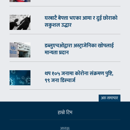
घरबाटै बेपत्ता भएका आमा र दुई छोराको
सकुशल उद्धार
डब्लुएचओद्वारा अस्ट्राजेनिका खोपलाई
मान्यता प्रदान
थप १०५ जनामा कोरोना संक्रमण पुष्टि,
९९ जना डिस्चार्ज
अरु समाचार
हाम्राे टिम
अध्यक्ष: