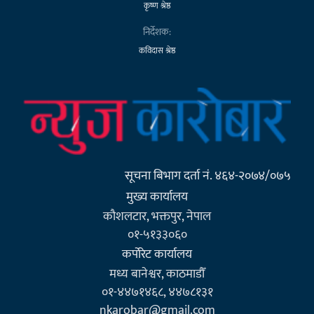
कृष्ण श्रेष्ठ
निर्देशक:
कविदास श्रेष्ठ
सूचना बिभाग दर्ता नं. ४६४-२०७४/०७५
मुख्य कार्यालय
कौशलटार, भक्तपुर, नेपाल
०१-५१३३०६०
कर्पाेरेट कार्यालय
मध्य बानेश्वर, काठमाडौँ
०१-४४७१४६८, ४४७८१३१
nkarobar@gmail.com