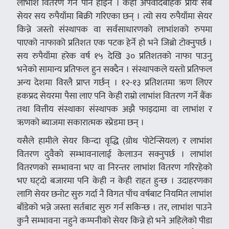
लाभांश वितरण गर्ने पनि होइन । केही अपवादबाहेक प्रायः सबै
सेयर सय रुपैयाँमा बिक्री गरिएका छन् । त्यो सय रुपैयाँमा सेयर
किन्ने जस्तो संस्थापक वा सर्वसाधारणको लाभांशको रुपमा
पाएको नाफाको प्रतिशत एक पटक हेर्ने हो भने जिब्रो टोक्नुपर्छ ।
सय रुपैयाँमा हरेक वर्ष १५ देखि ३० प्रतिशतको नाफा पाउनु
भनेको सामान्य प्रतिफल हुन सक्दैन । संस्थापकले यस्तो प्रतिफल
अन्य देशमा विरलै प्राप्त गर्छन् । १२-१३ प्रतिशतमा ऋण लिएर
हकप्रद सेयरमा पैसा लाए पनि केही राम्रो लाभांश वितरण गर्ने बैंक
तथा वित्तीय संस्थाका संस्थापक अझै फाइदामा वा लाभांश र
ऋणको ब्याजमा सकारात्मक स्प्रेडमा छन् ।
यसैले हामीले सेयर किन्दा वृद्धि (ग्रोथ पोटेन्सियल) र लाभांश
वितरण दुवैको सम्भावनालाई केलाउन सक्नुपर्छ । लाभांश
वितरणको सम्भावना भए वा निरन्तर लाभांश वितरण गरिरहेको
भए घट्दो बजारमा पनि केही न केही राहत हुन्छ । उदाहरणका
लागि सेयर छनोट सुरु गर्दा नै विगत पाँच वर्षबाट नियमित लाभांश
बाँडेको भन्ने जस्ता सर्तबाट सुरु गर्न सकिन्छ । तर, लाभांश पाउने
कुनै सम्भावना नहुने कम्पनीको सेयर किन्ने हो भने अहिलेको पीडा