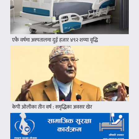
एकै वर्षमा अस्पतालमा दुई हजार ४९२ शय्या वृद्धि
केपी ओलीका तीन वर्ष : समृद्धिका अवसर खेर