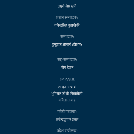
लक्ष्मी श्रेष्ठ खत्री
प्रधान सम्पादक:
गजेन्द्रसिंह बुढाथोकी
सम्पादक:
डुन्डुराज आचार्य (डीआर)
सह-सम्पादक:
भीम देवान
संवाददाता:
शाश्वत आचार्य
भूमिराज जोशी 'पिठातोली'
बबिता तामाङ
फोटो पत्रकार:
कबेन्द्रकुमार रावल
प्रदेश संयोजक: