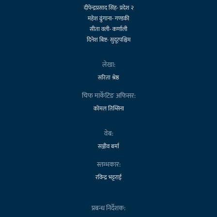
दीपेन्द्रप्रसाद सिंह- प्रदेश २
महेश ढुंगाना- गण्डकी
सीता वली- कर्णाली
दिनेश बिष्ट- सुदूरपश्चिम
लेखा:
सरिता श्रेष्ठ
चिफ मार्केटिङ अफिसर:
कोमल तिम्सिना
वेब:
सञ्जीव बर्मा
स्तम्भकार:
रविन्द्र भट्टराई
प्रबन्ध निर्देशक: