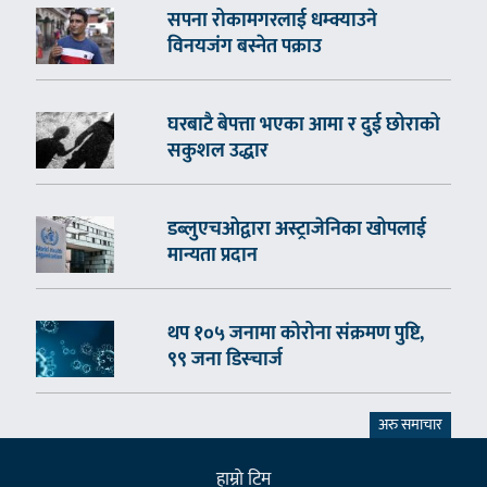
सपना रोकामगरलाई धम्क्याउने
विनयजंग बस्नेत पक्राउ
घरबाटै बेपत्ता भएका आमा र दुई छोराको
सकुशल उद्धार
डब्लुएचओद्वारा अस्ट्राजेनिका खोपलाई
मान्यता प्रदान
थप १०५ जनामा कोरोना संक्रमण पुष्टि,
९९ जना डिस्चार्ज
अरु समाचार
हाम्राे टिम