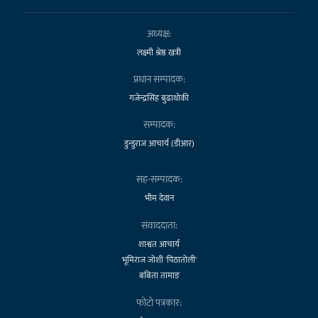
अध्यक्ष:
लक्ष्मी श्रेष्ठ खत्री
प्रधान सम्पादक:
गजेन्द्रसिंह बुढाथोकी
सम्पादक:
डुन्डुराज आचार्य (डीआर)
सह-सम्पादक:
भीम देवान
संवाददाता:
शाश्वत आचार्य
भूमिराज जोशी 'पिठातोली'
बबिता तामाङ
फोटो पत्रकार: