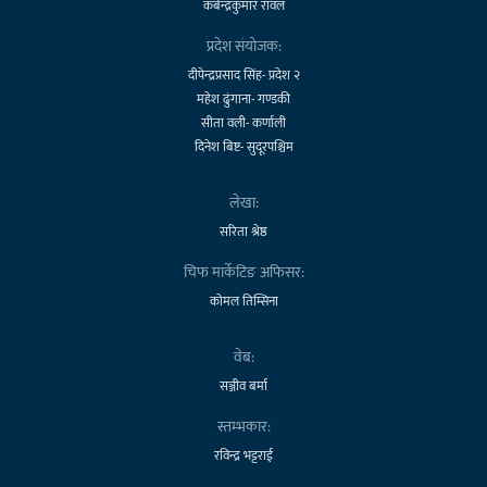
कबेन्द्रकुमार रावल
प्रदेश संयोजक:
दीपेन्द्रप्रसाद सिंह- प्रदेश २
महेश ढुंगाना- गण्डकी
सीता वली- कर्णाली
दिनेश बिष्ट- सुदूरपश्चिम
लेखा:
सरिता श्रेष्ठ
चिफ मार्केटिङ अफिसर:
कोमल तिम्सिना
वेब:
सञ्जीव बर्मा
स्तम्भकार:
रविन्द्र भट्टराई