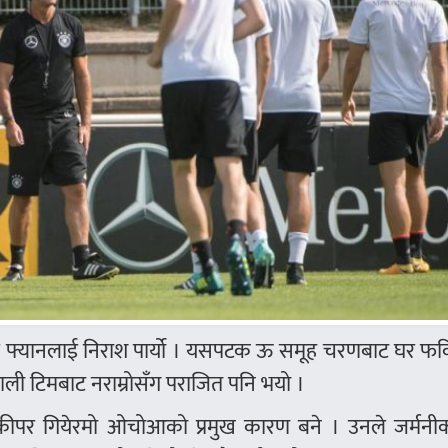
धेरै फ्यानलाई निराश पार्यो । यसपटक ऊ समूह चरणबाट घर फर्
याली टिमबाट नराम्रोसँग पराजित पनि भयो ।
कीपर गियेरमो ओचोआको प्रमुख कारण बने । उनले जर्मनी