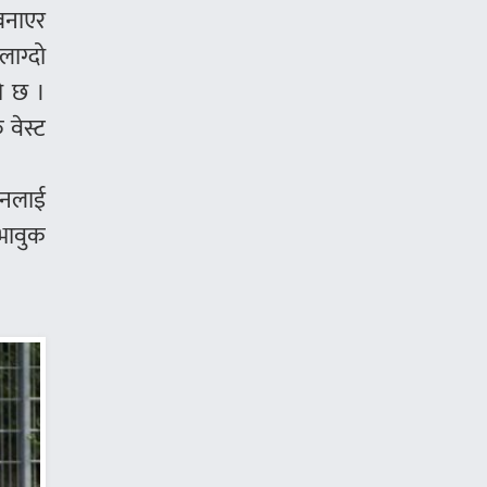
 बनाएर
लाग्दो
को छ ।
 वेस्ट
 उनलाई
 भावुक