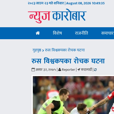
२०८३ साउन २३ गते शनिवार | August 08, 2026
10:49:36
विशेष
राजनीति
समाचार
गृहपृष्ठ
रुस विश्वकपका रोचक घटना
रुस विश्वकपका रोचक घटना
असार ३२, २०७५ |
Reporter |
काठमाडौं |