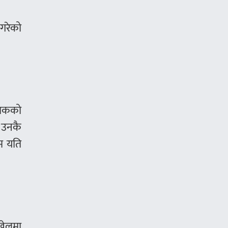
 गरेको
जाकको
र उनकै
म यति
 खेलमा