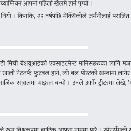
याम्पियन आफ्नो पहिलो खेलमै हार्न पुग्यो ।
थियो । किनकि, २२ वर्षपछि मेक्सिकोले जर्मनीलाई पराजित
खेलाडी मिची बेशयुआईको एक्साइटमेन्ट मानिसहरुका लागि म
खाली नेटतर्फ फुटबल हाने, त्यो बल पोस्टको खम्बामा लागे
जिक सञ्जालमा भाइरल बन्यो । उनले आफैँ ट्वीटरमा लेखे, ‘
डोले रुस विश्वकपमा ह्याट्रिक आफ्ना नाममा पारे । स्पेनसँगको