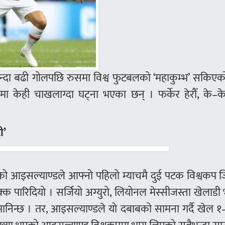
 भन्दा बढी गोलपछि रुसमा विश्व फुटबलको ‘महाकुम्भ’ सकिए
ामा केही चाखलाग्दा घट्ना भएका छन् । फर्केर हेरौँ, के–क
ी’
िएको आइसल्याण्डले आफ्नो पहिलो म्याचमै दुई पटक विश्वकप 
्क पारिदियो । सर्जियो अग्युरो, लियोनल मेस्सीजस्ता खेलाड
ब मानिन्छ । तर, आइसल्याण्डले यो दबाबको सामना गर्दै खेल 