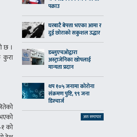
पक्राउ
घरबाटै बेपत्ता भएका आमा र
दुई छोराको सकुशल उद्धार
को छ ।
डब्लुएचओद्वारा
े कुरा
अस्ट्राजेनिका खोपलाई
मान्यता प्रदान
थप १०५ जनामा कोरोना
संक्रमण पुष्टि, ९९ जना
डिस्चार्ज
जितेको
ी भएको
अरु समाचार
१–१ को