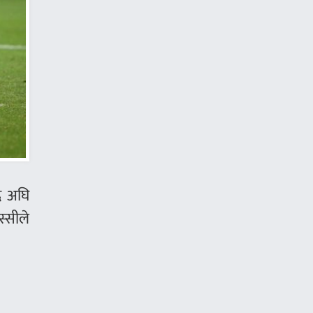
ै अघि
्सीले