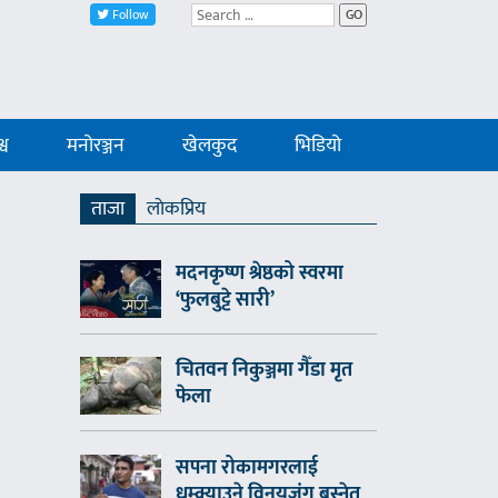
Follow
GO
्व
मनोरञ्जन
खेलकुद
भिडियो
ताजा
लाेकप्रिय
मदनकृष्ण श्रेष्ठको स्वरमा
‘फुलबुट्टे सारी’
चितवन निकुञ्जमा गैँडा मृत
फेला
सपना रोकामगरलाई
धम्क्याउने विनयजंग बस्नेत