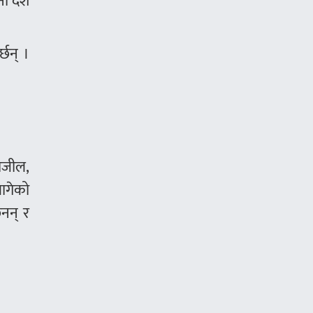
ो देश
्छन् ।
राजील,
लागेको
नन् र