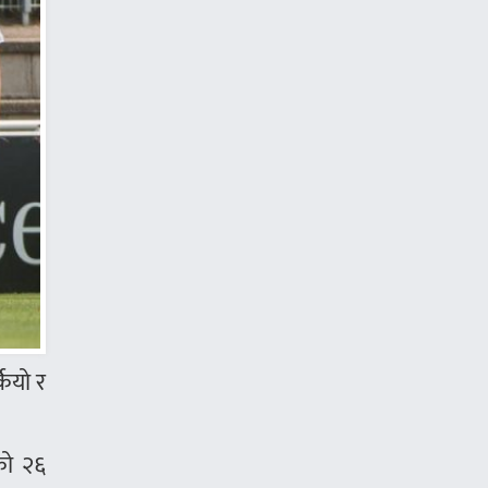
कियो र
को २६