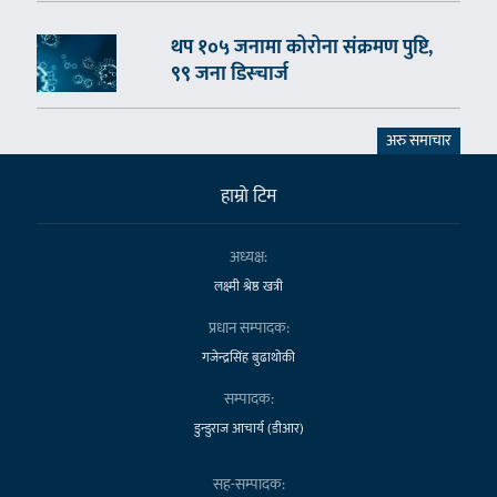
थप १०५ जनामा कोरोना संक्रमण पुष्टि,
९९ जना डिस्चार्ज
अरु समाचार
हाम्राे टिम
अध्यक्ष:
लक्ष्मी श्रेष्ठ खत्री
प्रधान सम्पादक:
गजेन्द्रसिंह बुढाथोकी
सम्पादक:
डुन्डुराज आचार्य (डीआर)
सह-सम्पादक: