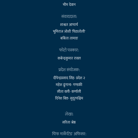
भीम देवान
संवाददाता:
शाश्वत आचार्य
भूमिराज जोशी 'पिठातोली'
बबिता तामाङ
फोटो पत्रकार:
कबेन्द्रकुमार रावल
प्रदेश संयोजक:
दीपेन्द्रप्रसाद सिंह- प्रदेश २
महेश ढुंगाना- गण्डकी
सीता वली- कर्णाली
दिनेश बिष्ट- सुदूरपश्चिम
लेखा:
सरिता श्रेष्ठ
चिफ मार्केटिङ अफिसर: