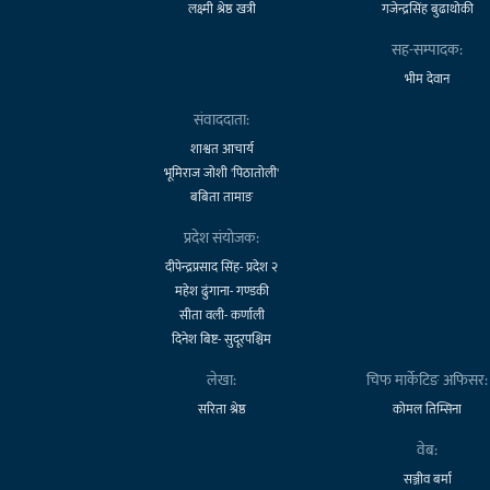
लक्ष्मी श्रेष्ठ खत्री
गजेन्द्रसिंह बुढाथोकी
सह-सम्पादक:
भीम देवान
संवाददाता:
शाश्वत आचार्य
भूमिराज जोशी 'पिठातोली'
बबिता तामाङ
प्रदेश संयोजक:
दीपेन्द्रप्रसाद सिंह- प्रदेश २
महेश ढुंगाना- गण्डकी
सीता वली- कर्णाली
दिनेश बिष्ट- सुदूरपश्चिम
लेखा:
चिफ मार्केटिङ अफिसर:
सरिता श्रेष्ठ
कोमल तिम्सिना
वेब:
सञ्जीव बर्मा