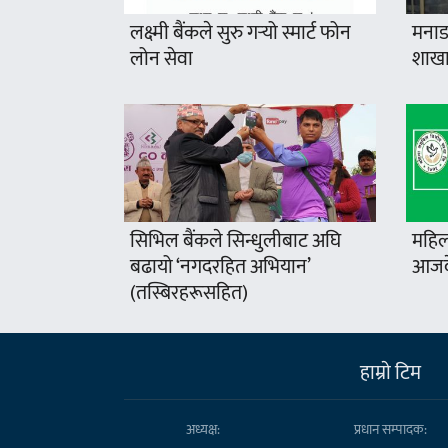
लक्ष्मी बैंकले सुरु गर्‍यो स्मार्ट फोन
मनाङ
लोन सेवा
शाखा
सिभिल बैंकले सिन्धुलीबाट अघि
महिल
बढायो ‘नगदरहित अभियान’
आजदे
(तस्बिरहरूसहित)
हाम्राे टिम
अध्यक्ष:
प्रधान सम्पादक: