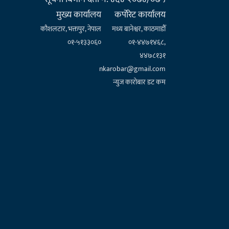
मुख्य कार्यालय
कर्पाेरेट कार्यालय
कौशलटार, भक्तपुर, नेपाल
मध्य बानेश्वर, काठमाडौँ
०१-५१३३०६०
०१-४४७१४६८,
४४७८१३१
nkarobar@gmail.com
न्युज कारोबार डट कम