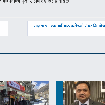
 कम्पनीको पुँजी २ अर्ब ६६ करोड नाघ्नेछ ।
अघिल्लाे
साताभरमा एक अर्ब आठ करोडको सेयर किनबे
-