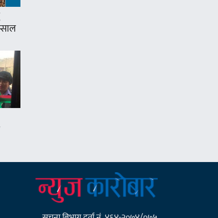
म्साल
सूचना बिभाग दर्ता नं. ४६४-२०७४/०७५