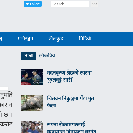
Follow
GO
्व
मनोरञ्जन
खेलकुद
भिडियो
ताजा
लाेकप्रिय
मदनकृष्ण श्रेष्ठको स्वरमा
‘फुलबुट्टे सारी’
अनुमति
चितवन निकुञ्जमा गैँडा मृत
ष्कासन
फेला
को छ ।
६ करोड
सपना रोकामगरलाई
धम्क्याउने विनयजंग बस्नेत