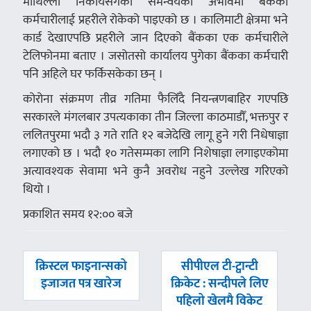
माथिल्लो निकायसँगको समन्वयको अभावमा बैंकका
कर्मचारीलाई प्रहरीले रोकेको पाइएको छ । कालिमाटी क्षेत्रमा भने
कार्ड देखाएपछि प्रहरीले जान दिएको बैंकका एक कर्मचारीले
टेलिफोनमा बताए । जसोतसो कार्यालय पुगेका बैंकका कर्मचारी
पनि अहिले घर फर्किसकेका छन् ।
कोरोना संक्रमण तीव्र गतिमा फैलिँदै नियन्त्रणबाहिर गएपछि
सरकारले मंगलबार उपत्यकाका तीन जिल्ला काठमाडौँ, भक्तपुर र
ललितपुरमा भदौ ३ गते राति १२ बजेदेखि लागू हुने गरी निधेषाज्ञा
लगाएको छ । भदौ १० गतेसम्मका लागि निशेषाज्ञा लगाइएकोमा
अत्यावश्यक सेवामा भने कुनै अवरोध नहुने उल्लेख गरिएको
थियो ।
प्रकाशित समय १२:०० बजे
पछिल्लाे
अघिल्लाे
क्रिस्टल फाइनान्सको
सीपीएल टी-ट्वान्टी
-
-
इजाजत पत्र खारेज
क्रिकेट : सन्दीपले लिए
पहिलो खेलमै विकेट