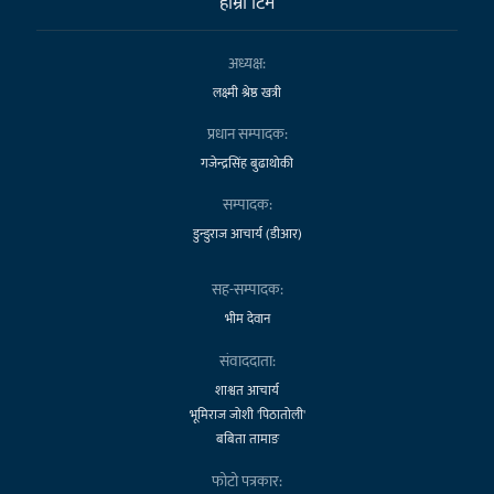
हाम्राे टिम
अध्यक्ष:
लक्ष्मी श्रेष्ठ खत्री
प्रधान सम्पादक:
गजेन्द्रसिंह बुढाथोकी
सम्पादक:
डुन्डुराज आचार्य (डीआर)
सह-सम्पादक:
भीम देवान
संवाददाता:
शाश्वत आचार्य
भूमिराज जोशी 'पिठातोली'
बबिता तामाङ
फोटो पत्रकार: