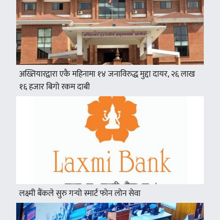
अख्तियारद्वारा एकै महिनामा १४ जनाविरुद्ध मुद्दा दायर, २६ लाख
१६ हजार बिगो रकम दाबी
लक्ष्मी बैंकले सुरु गर्‍यो स्मार्ट फोन लोन सेवा