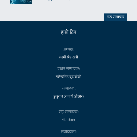
अरु समाचार
हाम्राे टिम
अध्यक्ष:
लक्ष्मी श्रेष्ठ खत्री
प्रधान सम्पादक:
गजेन्द्रसिंह बुढाथोकी
सम्पादक:
डुन्डुराज आचार्य (डीआर)
सह-सम्पादक:
भीम देवान
संवाददाता: