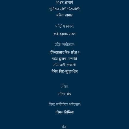
शाश्वत आचार्य
भूमिराज जोशी 'पिठातोली'
बबिता तामाङ
फोटो पत्रकार:
कबेन्द्रकुमार रावल
प्रदेश संयोजक:
दीपेन्द्रप्रसाद सिंह- प्रदेश २
महेश ढुंगाना- गण्डकी
सीता वली- कर्णाली
दिनेश बिष्ट- सुदूरपश्चिम
लेखा:
सरिता श्रेष्ठ
चिफ मार्केटिङ अफिसर:
कोमल तिम्सिना
वेब: