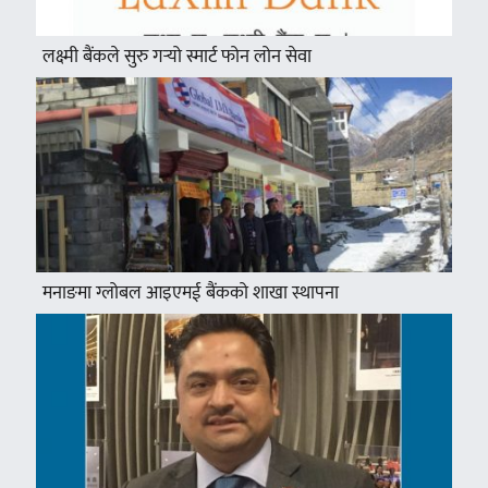
लक्ष्मी बैंकले सुरु गर्‍यो स्मार्ट फोन लोन सेवा
मनाङमा ग्लोबल आइएमई बैंकको शाखा स्थापना