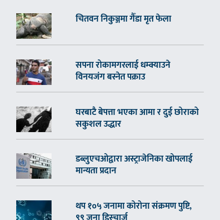
चितवन निकुञ्जमा गैँडा मृत फेला
सपना रोकामगरलाई धम्क्याउने
विनयजंग बस्नेत पक्राउ
घरबाटै बेपत्ता भएका आमा र दुई छोराको
सकुशल उद्धार
डब्लुएचओद्वारा अस्ट्राजेनिका खोपलाई
मान्यता प्रदान
थप १०५ जनामा कोरोना संक्रमण पुष्टि,
९९ जना डिस्चार्ज