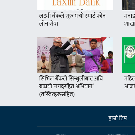
लक्ष्मी बैंकले सुरु गर्‍यो स्मार्ट फोन
मनाङ
लोन सेवा
शाखा
सिभिल बैंकले सिन्धुलीबाट अघि
महिल
बढायो ‘नगदरहित अभियान’
आजदे
(तस्बिरहरूसहित)
हाम्राे टिम