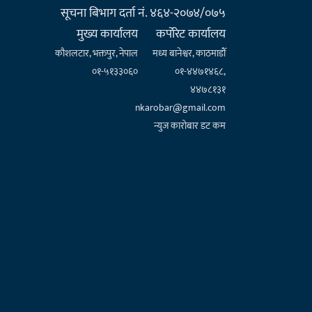
सूचना बिभाग दर्ता नं. ४६४-२०७४/०७५
मुख्य कार्यालय
कर्पाेरेट कार्यालय
कौशलटार, भक्तपुर, नेपाल
मध्य बानेश्वर, काठमाडौँ
०१-५१३३०६०
०१-४४७१४६८,
४४७८१३१
nkarobar@gmail.com
न्युज कारोबार डट कम