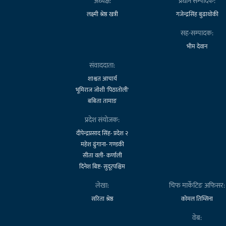
अध्यक्ष:
प्रधान सम्पादक:
लक्ष्मी श्रेष्ठ खत्री
गजेन्द्रसिंह बुढाथोकी
सह-सम्पादक:
भीम देवान
संवाददाता:
शाश्वत आचार्य
भूमिराज जोशी 'पिठातोली'
बबिता तामाङ
प्रदेश संयोजक:
दीपेन्द्रप्रसाद सिंह- प्रदेश २
महेश ढुंगाना- गण्डकी
सीता वली- कर्णाली
दिनेश बिष्ट- सुदूरपश्चिम
लेखा:
चिफ मार्केटिङ अफिसर:
सरिता श्रेष्ठ
कोमल तिम्सिना
वेब: