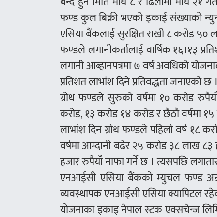
बन्द हुने मिति माघ ८ र ढिलोमा माघ २१ ग
फण्ड कुल बिक्री भएको इकाई संख्याको न्य
एसिया बैंकलाई सुरक्षित राखी ८ करोड ५० 
फण्डले लगानीकर्तालाई वार्षिक १६।१३ प्
लगानी आब्हानपत्रमा ७ वर्ष अवधिको योजनाले
प्रतिशत लाभांश दिने प्रतिवद्धता जनाएको छ 
ग्रोथ फण्डले सुरुको वर्षमा १० करोड रुप
करोड, १३ करोड १४ करोड र छैठौ वर्षमा १५ 
लाभांश दिन ग्रोथ फण्डले पहिलो वर्ष १८ कर
वर्षमा आम्दानी बढेर २५ करोड ३८ लाख ८३ हज
हजार रुपैयाँ नाफा गर्ने छ । त्यसपछि लगातार
एनआईसी एसिया बैंकको म्युचल फण्ड अन्र्
व्यवस्थापक एनआईसी एसिया क्यापिटल रहे
योजनाका इकाइ नेपाल स्टक एक्सचेन्ज लिम