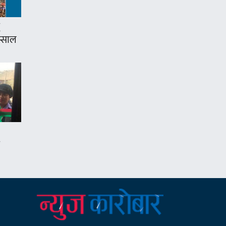
म्साल