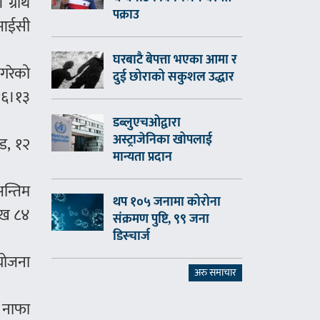
 ग्रोथ
पक्राउ
एनआईसी
घरबाटै बेपत्ता भएका आमा र
गरेको
दुई छोराको सकुशल उद्धार
 १६।१३
डब्लुएचओद्वारा
अस्ट्राजेनिका खोपलाई
ोड, १२
मान्यता प्रदान
अन्तिम
थप १०५ जनामा कोरोना
लाख ८४
संक्रमण पुष्टि, ९९ जना
डिस्चार्ज
योजना
अरु समाचार
 नाफा