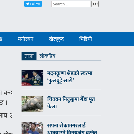
Follow
GO
्व
मनोरञ्जन
खेलकुद
भिडियो
ताजा
लाेकप्रिय
मदनकृष्ण श्रेष्ठको स्वरमा
‘फुलबुट्टे सारी’
 बन्द
चितवन निकुञ्जमा गैँडा मृत
 छ ।
फेला
 माघ २
सपना रोकामगरलाई
धम्क्याउने विनयजंग बस्नेत