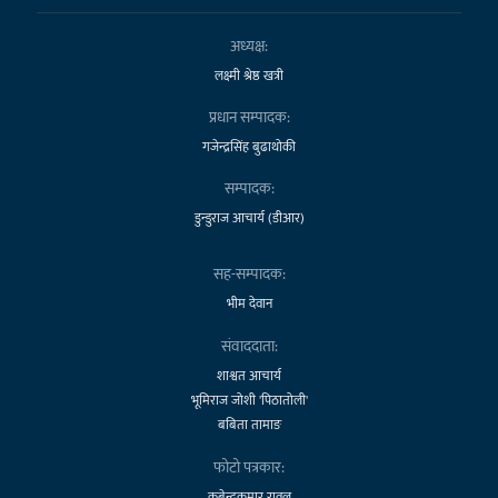
अध्यक्ष:
लक्ष्मी श्रेष्ठ खत्री
प्रधान सम्पादक:
गजेन्द्रसिंह बुढाथोकी
सम्पादक:
डुन्डुराज आचार्य (डीआर)
सह-सम्पादक:
भीम देवान
संवाददाता:
शाश्वत आचार्य
भूमिराज जोशी 'पिठातोली'
बबिता तामाङ
फोटो पत्रकार:
कबेन्द्रकुमार रावल