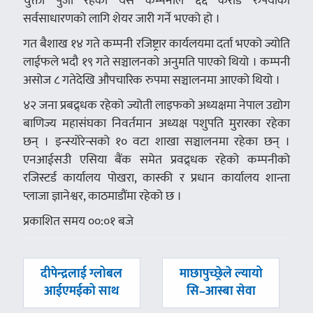
चुक्ता पुँजी रहेको यस कम्पनीले ६६ करोड रुपैयाँको
सर्वसाधारणको लागि शेयर जारी गर्ने भएको हो ।
गत बैशाख १४ गते कम्पनी रजिष्ट्रार कार्यलयमा दर्ता भएको ज्योति
लाईफले भदौ १९ गते सञ्चालनको अनुमति पाएको थियो । कम्पनी
असोज ८ गतेदेखि औपचारिक रुपमा सञ्चालनमा आएको थियो ।
४२ जना प्रबद्र्धक रहेको ज्योती लाइफको अध्यक्षमा नेपाल उद्योग
बाणिज्य महासंघका निवर्तमान अध्यक्ष पशुपति मुरारका रहेका
छन् । इन्स्योरेन्सको १० वटा शाखा सञ्चालनमा रहेका छन् ।
एनआईसउी एसिया बैंक समेत प्रवद्र्धक रहेको कम्पनीको
रजिस्टर्ड कार्यालय पोखरा, कास्की र प्रधान कार्यालय शान्ता
प्लाजा ज्ञानेश्वर, काठमाडौंमा रहेको छ ।
प्रकाशित समय ००:०१ बजे
पछिल्लाे
अघिल्लाे
दीपेन्द्रलाई ग्लोबल
माछापुच्छ्रेले ल्यायो
-
-
आईएमईको साथ
सि–आस्बा सेवा