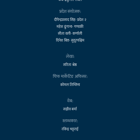
प्रदेश संयोजक:
दीपेन्द्रप्रसाद सिंह- प्रदेश २
महेश ढुंगाना- गण्डकी
सीता वली- कर्णाली
दिनेश बिष्ट- सुदूरपश्चिम
लेखा:
सरिता श्रेष्ठ
चिफ मार्केटिङ अफिसर:
कोमल तिम्सिना
वेब:
सञ्जीव बर्मा
स्तम्भकार:
रविन्द्र भट्टराई