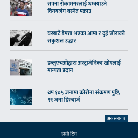
सपना रोकामगरलाई धम्क्याउने
विनयजंग बस्नेत पक्राउ
घरबाटै बेपत्ता भएका आमा र दुई छोराको
सकुशल उद्धार
डब्लुएचओद्वारा अस्ट्राजेनिका खोपलाई
मान्यता प्रदान
थप १०५ जनामा कोरोना संक्रमण पुष्टि,
९९ जना डिस्चार्ज
अरु समाचार
हाम्राे टिम